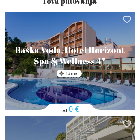
i ova putovanja
Baška Voda, Hotel Horizont
Spa & Wellness 4*
1 dana
0 €
od