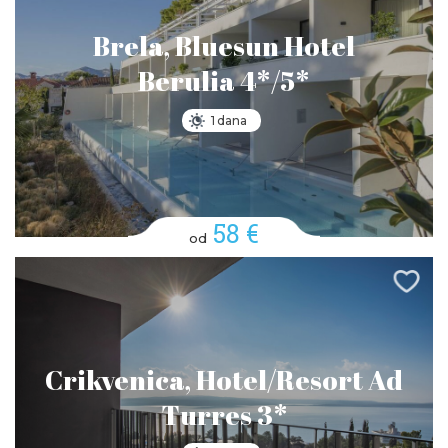
Brela, Bluesun Hotel
Berulia 4*/5*
1 dana
58 €
od
Crikvenica, Hotel/Resort Ad
Turres 3*