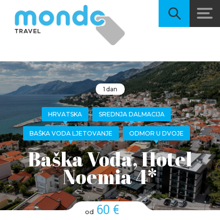
1 dan
HRVATSKA
SREDNJA DALMACIJA
BAŠKA VODA LJETOVANJE
ODMOR U DVOJE
Baška Voda, Hotel
Noemia 4*
60 €
od