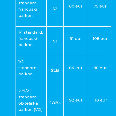
standard,
60 eur
75 eur
S2
francuski
balkon
1/1 standard,
francuski
91 eur
108 eur
S1
balkon
1/2
standard,
64 eur
80 eur
S2B
balkon
2 *1/2
standard,
92 eur
110 eur
2OB4
obiteljska,
balkon (VO)