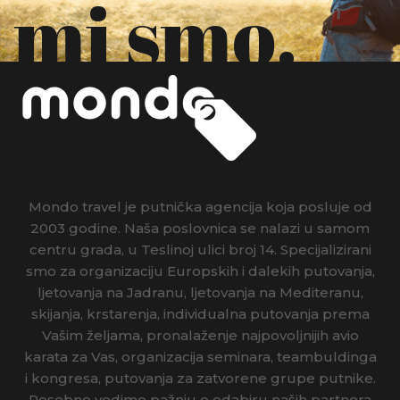
mi smo.
Mondo travel je putnička agencija koja posluje od
2003 godine. Naša poslovnica se nalazi u samom
centru grada, u Teslinoj ulici broj 14. Specijalizirani
smo za organizaciju Europskih i dalekih putovanja,
ljetovanja na Jadranu, ljetovanja na Mediteranu,
skijanja, krstarenja, individualna putovanja prema
Vašim željama, pronalaženje najpovoljnijih avio
karata za Vas, organizacija seminara, teambuldinga
i kongresa, putovanja za zatvorene grupe putnike.
Posebno vodimo pažnju o odabiru naših partnera