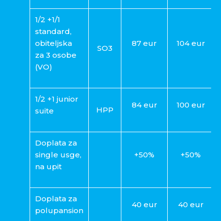
1/2 +1/1
standard,
obiteljska
87 eur
104 eur
SO3
za 3 osobe
(VO)
1/2 +1 junior
84 eur
100 eur
HPP
suite
Doplata za
single usge,
+50%
+50%
na upit
Doplata za
40 eur
40 eur
polupansion