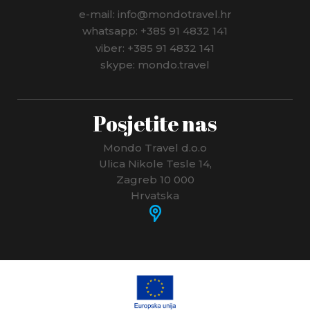
e-mail: info@mondotravel.hr
whatsapp: +385 91 4832 141
viber: +385 91 4832 141
skype: mondo.travel
Posjetite nas
Mondo Travel d.o.o
Ulica Nikole Tesle 14,
Zagreb 10 000
Hrvatska