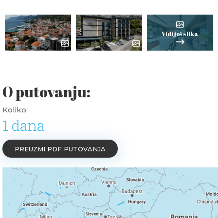
Vidi još slika
O putovanju:
Koliko:
1 dana
PREUZMI PDF PUTOVANJA