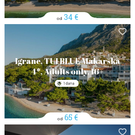
34 €
od
Igrane, TUI BLUE Makarska
4*, Adults only, 16+
1 dana
65 €
od