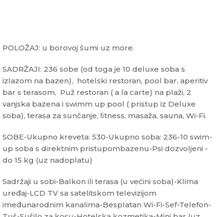
POLOŽAJ: u borovoj šumi uz more.
SADRŽAJI: 236 sobe (od toga je 10 deluxe soba s
izlazom na bazen), hotelski restoran, pool bar, aperitiv
bar s terasom, Puž restoran ( a la carte) na plaži, 2
vanjska bazena i swimm up pool ( pristup iz Deluxe
soba), terasa za sunčanje, ﬁtness, masaža, sauna, Wi-Fi.
SOBE-Ukupno kreveta: 530-Ukupno soba: 236-10 swim-
up soba s direktnim pristupombazenu-Psi dozvoljeni -
do 15 kg (uz nadoplatu)
Sadržaji u sobi-Balkon ili terasa (u većini soba)-Klima
uređaj-LCD TV sa satelitskom televizijom
imeđunarodnim kanalima-Besplatan Wi-Fi-Sef-Telefon-
Tuš-Sušilo za kosu-Hotelska kozmetika-Mini bar (uz