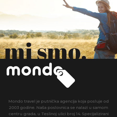
mi smo.
Mondo travel je putnička agencija koja posluje od
2003 godine. Naša poslovnica se nalazi u samom
centru grada, u Teslinoj ulici broj 14. Specijalizirani