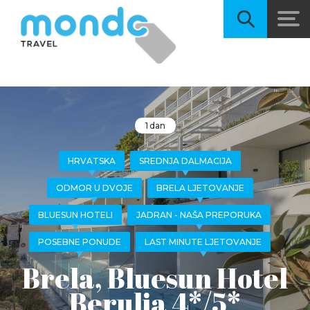
1 dan
HRVATSKA
SREDNJA DALMACIJA
ODMOR U DVOJE
BRELA LJETOVANJE
BLUESUN HOTELI
JADRAN - NAŠA PREPORUKA
POSEBNE PONUDE
LAST MINUTE LJETOVANJE
Brela, Bluesun Hotel
Berulia 4*/5*