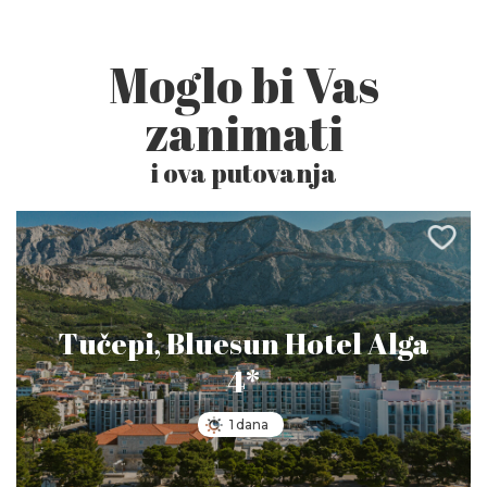
Moglo bi Vas
zanimati
i ova putovanja
Tučepi, Bluesun Hotel Alga
4*
1 dana