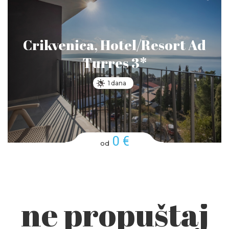
Crikvenica, Hotel/Resort Ad
Turres 3*
1 dana
0 €
od
ne propuštaj