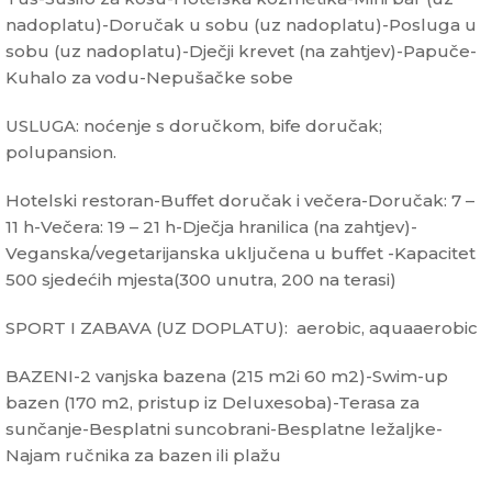
nadoplatu)-Doručak u sobu (uz nadoplatu)-Posluga u
sobu (uz nadoplatu)-Dječji krevet (na zahtjev)-Papuče-
Kuhalo za vodu-Nepušačke sobe
USLUGA: noćenje s doručkom, bife doručak;
polupansion.
Hotelski restoran-Buffet doručak i večera-Doručak: 7 –
11 h-Večera: 19 – 21 h-Dječja hranilica (na zahtjev)-
Veganska/vegetarijanska uključena u buffet -Kapacitet
500 sjedećih mjesta(300 unutra, 200 na terasi)
SPORT I ZABAVA (UZ DOPLATU): aerobic, aquaaerobic
BAZENI-2 vanjska bazena (215 m2i 60 m2)-Swim-up
bazen (170 m2, pristup iz Deluxesoba)-Terasa za
sunčanje-Besplatni suncobrani-Besplatne ležaljke-
Najam ručnika za bazen ili plažu