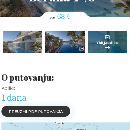
58 €
od
Vidi još slika
O putovanju:
Koliko:
1 dana
PREUZMI PDF PUTOVANJA