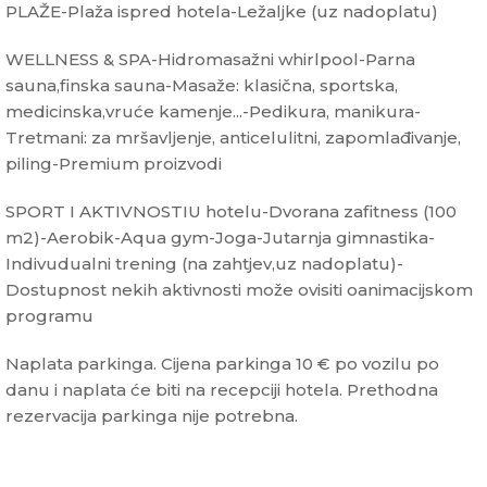
PLAŽE-Plaža ispred hotela-Ležaljke (uz nadoplatu)
WELLNESS & SPA-Hidromasažni whirlpool-Parna
sauna,finska sauna-Masaže: klasična, sportska,
medicinska,vruće kamenje...-Pedikura, manikura-
Tretmani: za mršavljenje, anticelulitni, zapomlađivanje,
piling-Premium proizvodi
SPORT I AKTIVNOSTIU hotelu-Dvorana zafitness (100
m2)-Aerobik-Aqua gym-Joga-Jutarnja gimnastika-
Indivudualni trening (na zahtjev,uz nadoplatu)-
Dostupnost nekih aktivnosti može ovisiti oanimacijskom
programu
Naplata parkinga. Cijena parkinga 10 € po vozilu po
danu i naplata će biti na recepciji hotela. Prethodna
rezervacija parkinga nije potrebna.