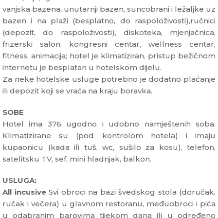
vanjska bazena, unutarnji bazen, suncobrani i ležaljke uz
bazen i na plaži (besplatno, do raspoloživosti),ručnici
(depozit, do raspoloživosti), diskoteka, mjenjačnica,
frizerski salon, kongresni centar, wellness centar,
fitness, animacija; hotel je klimatiziran, pristup bežičnom
internetu je besplatan u hotelskom dijelu.
Za neke hotelske usluge potrebno je dodatno plaćanje
ili depozit koji se vraća na kraju boravka.
SOBE
Hotel ima 376 ugodno i udobno namještenih soba.
Klimatizirane su (pod kontrolom hotela) i imaju
kupaonicu (kada ili tuš, wc, sušilo za kosu), telefon,
satelitsku TV, sef, mini hladnjak, balkon.
USLUGA:
All incusive
Svi obroci na bazi švedskog stola (doručak,
ručak i večera) u glavnom restoranu, međuobroci i pića
u odabranim barovima tijekom dana ili u određeno