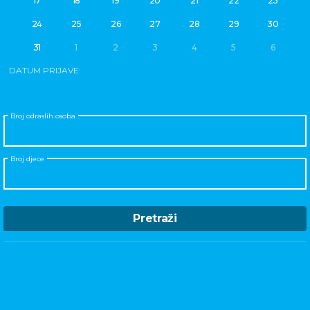
17
18
19
20
21
22
23
24
25
26
27
28
29
30
31
1
2
3
4
5
6
DATUM PRIJAVE:
Broj odraslih osoba
Broj djece
Pretraži