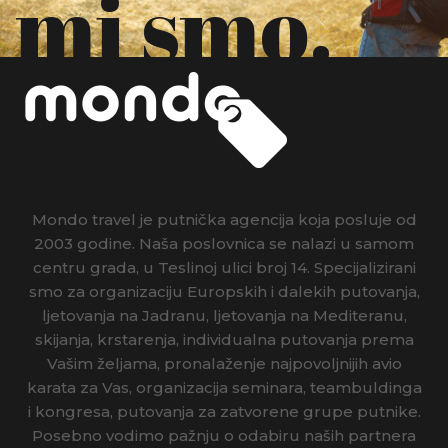
mi smo.
Mondo travel je putnička agencija koja posluje od
2003 godine. Naša poslovnica se nalazi u samom
centru grada, u Teslinoj ulici broj 14. Specijalizirani
smo za organizaciju Europskih i dalekih putovanja,
ljetovanja na Jadranu, ljetovanja na Mediteranu,
skijanja, krstarenja, individualna putovanja prema
Vašim željama, pronalaženje najpovoljnijih avio
karata za Vas, organizacija seminara, teambuldinga
i kongresa, putovanja za zatvorene grupe putnike.
Posebno vodimo pažnju o odabiru naših partnera