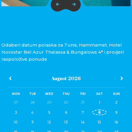
Odaberi datum polaska za Tunis, Hammamet, Hotel
Novostar Bel Azur Thalassa & Bungalows 4* i provjeri
raspoložive ponude
August
2026
MON
TUE
WED
THU
FRI
SAT
SUN
27
28
29
30
31
1
2
3
4
5
6
7
8
9
10
11
12
13
14
15
16