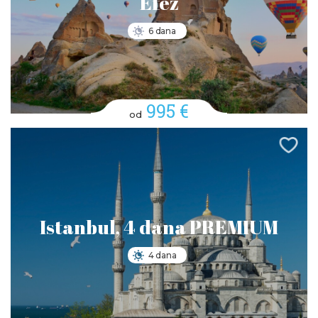
Efez
6 dana
995 €
od
Istanbul, 4 dana PREMIUM
4 dana