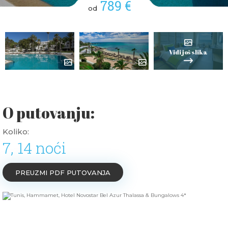
789 €
od
Vidi još slika
O putovanju:
Koliko:
7, 14 noći
PREUZMI PDF PUTOVANJA