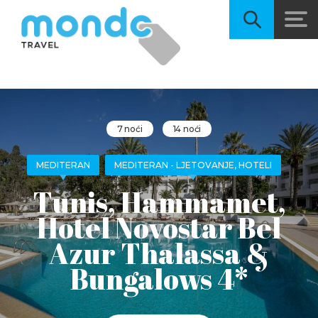
7 noći
14 noći
MEDITERAN
MEDITERAN - LJETOVANJE, HOTELI
Tunis, Hammamet,
Hotel Novostar Bel
Azur Thalassa &
Bungalows 4*