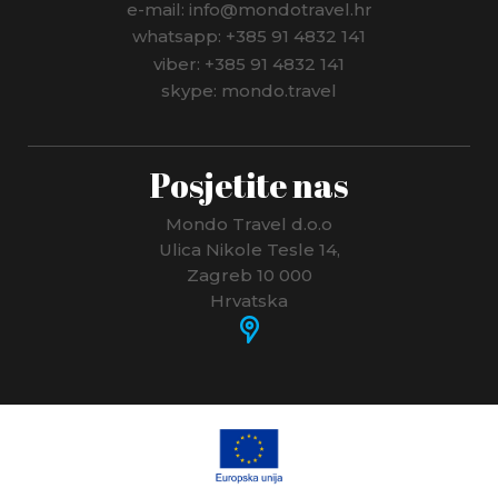
e-mail: info@mondotravel.hr
whatsapp: +385 91 4832 141
viber: +385 91 4832 141
skype: mondo.travel
Posjetite nas
Mondo Travel d.o.o
Ulica Nikole Tesle 14,
Zagreb 10 000
Hrvatska