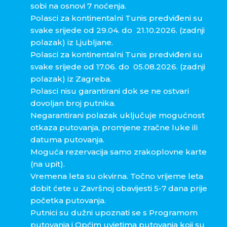
sobi na osnovi 7 noćenja.
Polasci za kontinentalni Tunis predviđeni su
svake srijede od 29.04. do 21.10.2026. (zadnji
polazak) iz Ljubljane.
Polasci za kontinentalni Tunis predviđeni su
svake srijede od 17.06. do 05.08.2026. (zadnji
polazak) iz Zagreba.
Polasci nisu garantirani dok se ne ostvari
dovoljan broj putnika.
Negarantirani polazak uključuje mogućnost
otkaza putovanja, promjene zračne luke ili
datuma putovanja.
Moguća rezervacija samo zrakoplovne karte
(na upit).
Vremena leta su okvirna. Točno vrijeme leta
dobit ćete u Završnoj obavijesti 5-7 dana prije
početka putovanja.
Putnici su dužni upoznati se s Programom
putovanja i Općim uvjetima putovanja koji su