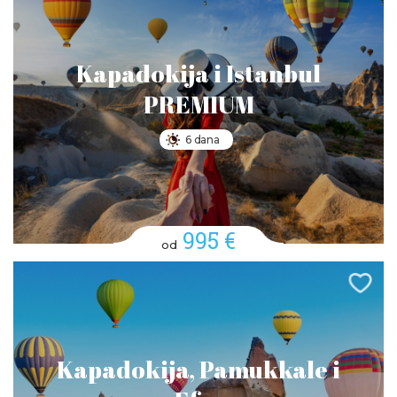
Kapadokija i Istanbul
PREMIUM
6 dana
995 €
od
Kapadokija, Pamukkale i