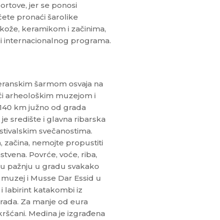
ortove, jer se ponosi
ete pronaći šarolike
kože, keramikom i začinima,
 i internacionalnog programa.
iteranskim šarmom osvaja na
lači arheološkim muzejom i
a 140 km južno od grada
 je središte i glavna ribarska
stivalskim svečanostima.
 začina, nemojte propustiti
nstvena. Povrće, voće, riba,
ću pažnju u gradu svakako
i muzej i Musse Dar Essid u
i labirint katakombi iz
grada. Za manje od eura
ni kršćani. Medina je izgrađena