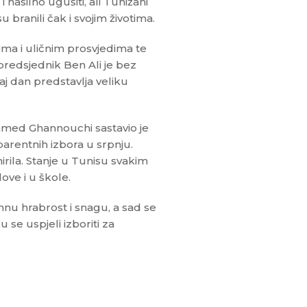
 nasilno ugušiti, ali Tunižani
branili čak i svojim životima.
vima i uličnim prosvjedima te
predsjednik Ben Ali je bez
j dan predstavlja veliku
mmed Ghannouchi sastavio je
parentnih izbora u srpnju.
irila. Stanje u Tunisu svakim
love i u škole.
imnu hrabrost i snagu, a sad se
se uspjeli izboriti za