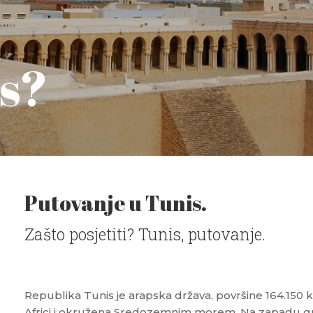
s?
Putovanje u Tunis.
Zašto posjetiti? Tunis, putovanje.
Republika Tunis je arapska država, površine 164.150 
Africi i okružena Sredozemnim morem. Na zapadu gran