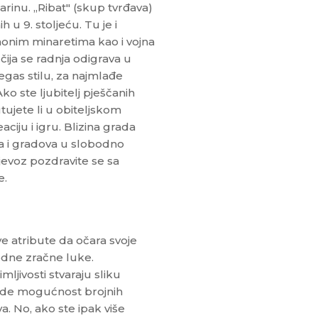
rinu. „Ribat" (skup tvrđava)
u 9. stoljeću. Tu je i
onim minaretima kao i vojna
čija se radnja odigrava u
egas stilu, za najmlađe
Ako ste ljubitelj pješčanih
utujete li u obiteljskom
iju i igru. Blizina grada
a i gradova u slobodno
jevoz pozdravite se sa
e.
e atribute da očara svoje
odne zračne luke.
mljivosti stvaraju sliku
ude mogućnost brojnih
a. No, ako ste ipak više