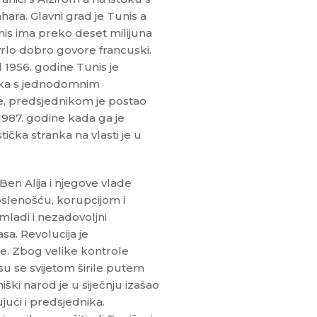
ara. Glavni grad je Tunis a
nis ima preko deset milijuna
 vrlo dobro govore francuski.
Od 1956. godine Tunis je
ika s jednodomnim
e, predsjednikom je postao
1987. godine kada ga je
tička stranka na vlasti je u
en Alija i njegove vlade
slenošću, korupcijom i
mladi i nezadovoljni
asa. Revolucija je
ije. Zbog velike kontrole
su se svijetom širile putem
ški narod je u siječnju izašao
ujući i predsjednika.