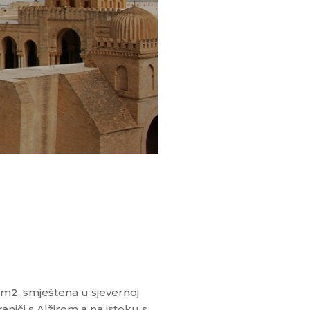
km2, smještena u sjevernoj
iči s Alžirom a na istoku s