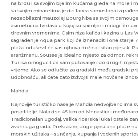
na brdu i sa svojim bijelim kućama gleda na more i ma
sa svojim minaretima je dio lanca samostana izgrađenih 
nezaobilazni mauzolej Bourghiba sa svojim osmouga
asimetrična tvrđava u kojoj su snimljeni mnogi filmovi 
drevnim vremenima. Osim niza kafića i kazina u Las V
sagrađen je Aqua park koji će iznenaditi i one starije. 
plaža, oduševit će vas njihova dužina i sitan pijesak. P
aranžmanu, Sousse je idealno mjesto za odmor, rekreac
Tunisa omogućit će vam putovanje i do drugih mjest
vrijeme. Ako se odlučite za gradski i međugradski pri
udobnošću, ali ćete zato izdvojiti male novčane iznos
Mahdia
Najnovije turističko naselje Mahdia nedvojbeno ima sv
posjetitelje. Nalazi se 45 km od Monastira i međunar
Tradicionalan ugođaj, velika ribarska luka i ostale zani
živahnoga grada. Prekrasne, duge pješčane plaže n
morskih užitaka – sunčanja, kupanja i vodenih sportov