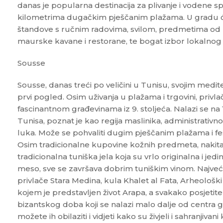
danas je popularna destinacija za plivanje i vodene sp
kilometrima dugačkim pješčanim plažama. U gradu ć
štandove s ručnim radovima, svilom, predmetima od 
maurske kavane i restorane, te bogat izbor lokalnog
Sousse
Sousse, danas treći po veličini u Tunisu, svojim med
prvi pogled. Osim uživanja u plažama i trgovini, priv
fascinantnom građevinama iz 9. stoljeća. Nalazi se n
Tunisa, poznat je kao regija maslinika, administrativno
luka. Može se pohvaliti dugim pješčanim plažama i fe
Osim tradicionalne kupovine kožnih predmeta, nakita,
tradicionalna tuniška jela koja su vrlo originalna i jedi
meso, sve se završava dobrim tuniškim vinom. Najve
privlače Stara Medina, kula Khalet al Fata, Arheološk
kojem je predstavljen život Arapa, a svakako posjetite 
bizantskog doba koji se nalazi malo dalje od centra 
možete ih obilaziti i vidjeti kako su živjeli i sahranjiva