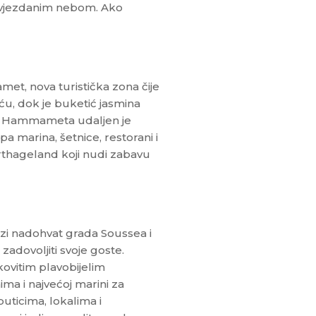
zvjezdanim nebom. Ako
, nova turistička zona čije
reću, dok je buketić jasmina
ra Hammameta udaljen je
pa marina, šetnice, restorani i
rthageland koji nudi zabavu
azi nadohvat grada Soussea i
zadovoljiti svoje goste.
kovitim plavobijelim
ma i najvećoj marini za
buticima, lokalima i