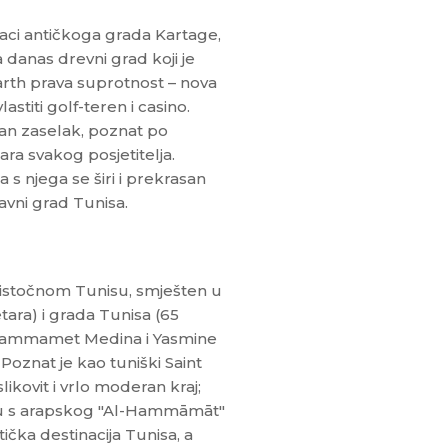
taci antičkoga grada Kartage,
danas drevni grad koji je
rth prava suprotnost – nova
astiti golf-teren i casino.
ičan zaselak, poznat po
ra svakog posjetitelja.
s njega se širi i prekrasan
avni grad Tunisa.
oistočnom Tunisu, smješten u
ra) i grada Tunisa (65
, Hammamet Medina i Yasmine
nat je kao tuniški Saint
likovit i vrlo moderan kraj;
odu s arapskog "Al-Hammāmāt"
čka destinacija Tunisa, a