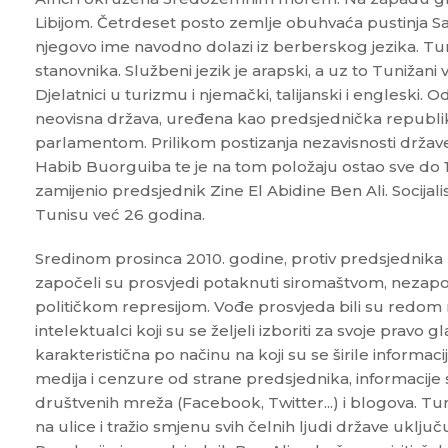
Libijom. Četrdeset posto zemlje obuhvaća pustinja Sah
njegovo ime navodno dolazi iz berberskog jezika. Tu
stanovnika. Službeni jezik je arapski, a uz to Tunižani
Djelatnici u turizmu i njemački, talijanski i engleski. 
neovisna država, uređena kao predsjednička republ
parlamentom. Prilikom postizanja nezavisnosti držav
Habib Buorguiba te je na tom položaju ostao sve do 
zamijenio predsjednik Zine El Abidine Ben Ali. Socijalis
Tunisu već 26 godina.
Sredinom prosinca 2010. godine, protiv predsjednika B
započeli su prosvjedi potaknuti siromaštvom, nezapo
političkom represijom. Vođe prosvjeda bili su redom 
intelektualci koji su se željeli izboriti za svoje pravo gl
karakteristična po načinu na koji su se širile informac
medija i cenzure od strane predsjednika, informacije 
društvenih mreža (Facebook, Twitter...) i blogova. Tuni
na ulice i tražio smjenu svih čelnih ljudi države uključ