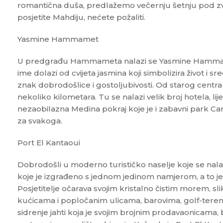
romantična duša, predlažemo večernju šetnju pod 
posjetite Mahdiju, nećete požaliti.
Yasmine Hammamet
U predgrađu Hammameta nalazi se Yasmine Hammamet
ime dolazi od cvijeta jasmina koji simbolizira život i s
znak dobrodošlice i gostoljubivosti. Od starog cent
nekoliko kilometara. Tu se nalazi velik broj hotela, lije
nezaobilazna Medina pokraj koje je i zabavni park Ca
za svakoga.
Port El Kantaoui
Dobrodošli u moderno turističko naselje koje se nal
koje je izgrađeno s jednom jedinom namjerom, a to je 
Posjetitelje očarava svojim kristalno čistim morem, sli
kućicama i popločanim ulicama, barovima, golf-tereni
sidrenje jahti koja je svojim brojnim prodavaonicama, 