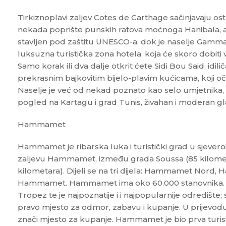
Tirkiznoplavi zaljev Cotes de Carthage sačinjavaju os
nekada poprište punskih ratova moćnoga Hanibala, a 
stavljen pod zaštitu UNESCO-a, dok je naselje Gamma
luksuzna turistička zona hotela, koja će skoro dobiti vl
Samo korak ili dva dalje otkrit ćete Sidi Bou Said, idil
prekrasnim bajkovitim bijelo-plavim kućicama, koji oča
Naselje je već od nekad poznato kao selo umjetnika, a 
pogled na Kartagu i grad Tunis, živahan i moderan gl
Hammamet
Hammamet je ribarska luka i turistički grad u sjever
zaljevu Hammamet, između grada Soussa (85 kilometa
kilometara). Dijeli se na tri dijela: Hammamet Nord
Hammamet. Hammamet ima oko 60.000 stanovnika. Poz
Tropez te je najpoznatije i i najpopularnije odredište; s
pravo mjesto za odmor, zabavu i kupanje. U prijev
znači mjesto za kupanje. Hammamet je bio prva turisti