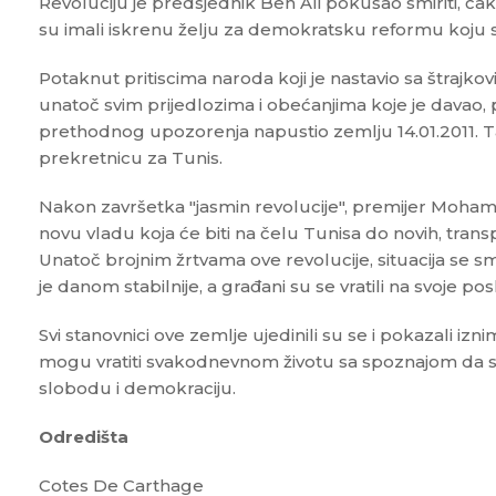
Revoluciju je predsjednik Ben Ali pokušao smiriti, čak i
su imali iskrenu želju za demokratsku reformu koju su 
Potaknut pritiscima naroda koji je nastavio sa štrajko
unatoč svim prijedlozima i obećanjima koje je davao, 
prethodnog upozorenja napustio zemlju 14.01.2011. Ta
prekretnicu za Tunis.
Nakon završetka "jasmin revolucije", premijer Moha
novu vladu koja će biti na čelu Tunisa do novih, trans
Unatoč brojnim žrtvama ove revolucije, situacija se sm
je danom stabilnije, a građani su se vratili na svoje pos
Svi stanovnici ove zemlje ujedinili su se i pokazali izn
mogu vratiti svakodnevnom životu sa spoznajom da su 
slobodu i demokraciju.
Odredišta
Cotes De Carthage