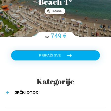
Beach 4*
8 dana
749 €
od
PRIKAŽI SVE
Kategorije
GRČKI OTOCI