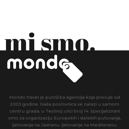
mi smo.
Mondo travel je putnička agencija koja posluje od
2003 godine. Naša poslovnica se nalazi u samom
centru grada, u Teslinoj ulici broj 14. Specijalizirani
smo za organizaciju Europskih i dalekih putovanja,
ljetovanja na Jadranu, ljetovanja na Mediteranu,