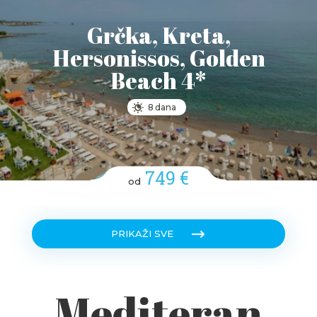
Grčka, Kreta,
Hersonissos, Golden
Beach 4*
8 dana
749 €
od
PRIKAŽI SVE
Mediteran