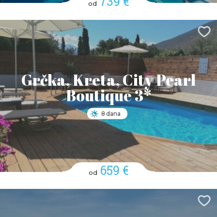
739 €
od
Grčka, Kreta, City Pearl
Boutique 3*
8 dana
659 €
od