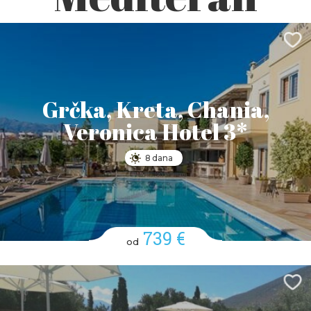
Grčka, Kreta, Chania,
Veronica Hotel 3*
8 dana
739 €
od