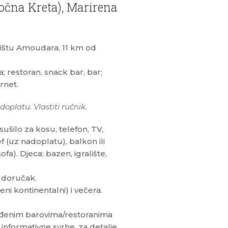
očna Kreta), Marirena
lištu Amoudara, 11 km od
 restoran, snack bar, bar;
ernet.
oplatu. Vlastiti ručnik.
ušilo za kosu, telefon, TV,
ef (uz nadoplatu), balkon ili
a). Djeca: bazen, igralište,
i doručak.
i kontinentalni) i večera.
ređenim barovima/restoranima
informativne svrhe, za detalje