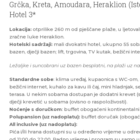
Grčka, Kreta, Amoudara, Heraklion (Ist
Hotel 3*
Lokacija:
otprilike 260 m od pješčane plaže, u ljetova
zračne luke Heraklion.
Hotelski sadržaji:
mali dvokatni hotel, ukupno 55 soba;
bazen, dječji bazen; lift, trgovina, TV kutak, bežični int
Ležaljke i suncobrani uz bazen besplatni, na plaži uz nad
Standardne sobe
: klima uređaj, kupaonica s WC-om, s
bežični internet, kuhalo za kavu ili čaj, mini hladnjak, s
terasa. U nekim sobama dostupan je dodatni krevet (sof
dječji krevetić u sobama (ovisno o raspoloživosti).
Noćenje s doručkom
: buffet obogaćeni kontinentaln
Polupansion (uz nadoplatu):
buffet doručak (obogaćen
All inclusive (uz nadoplatu):
Pića i/ili hrana dostupni su u određeno vrijeme u od
od 11:00 do 22:00. Radno vrijeme i program su samo u 