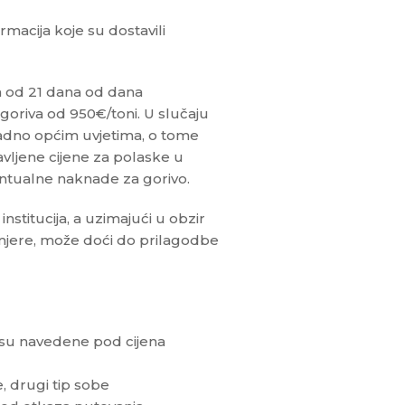
rmacija koje su dostavili
m od 21 dana od dana
goriva od 950€/toni. U slučaju
ladno općim uvjetima, o tome
vljene cijene za polaske u
entualne naknade za gorivo.
titucija, a uzimajući u obzir
mjere, može doći do prilagodbe
nisu navedene pod cijena
, drugi tip sobe