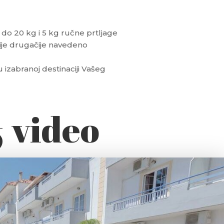
o 20 kg i 5 kg ručne prtljage
ije drugačije navedeno
u izabranoj destinaciji Vašeg
& video