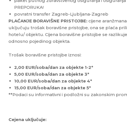
paket putnog zdravstvenog osiguranja i osiguranja
PREPORUKA!
povratni transfer Zagreb-Ljubljana-Zagreb
PLAĆANJE BORAVIŠNE PRISTOJBE:
cijene aranžmana 
uključuju trošak boravišne pristojbe, ona se plaća pr
hotelu/ objektu. Cijena boravišne pristojbe se razliku
odnosno pojedinog objekta.
Trošak boravišne pristojbe iznosi:
2,00 EUR/soba/dan za objekte 1-2*
5,00 EUR/soba/dan za objekte 3*
10,00 EUR/soba/dan za objekte 4*
15,00 EUR/soba/dan za objekte 5*
**Podaci su informativni i podložni su zakonskim pr
Cejena uključuje: