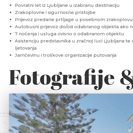
Povratni let iz Ljubljane u izabranu destinaciju
Zrakoplovne i sigurnosne pristojbe
Prijevoz predane prtljage u posebnom zrakoplovu d
Autobusni prijevoz do/od odabranog objekta ako n
7 noćenja i usluga ovisno o odabranom objektu
Asistenciju predstavnika u zračnoj luci Ljubljana te 
ljetovanja
Jamčevinu i troškove organizacije putovanja
Fotografije 