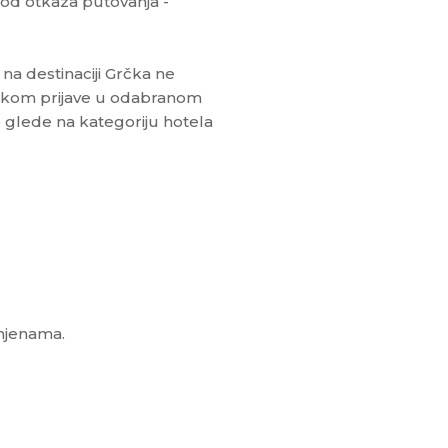
 od otkaza putovanja -
na destinaciji Grčka ne
ilikom prijave u odabranom
je glede na kategoriju hotela
omjenama.