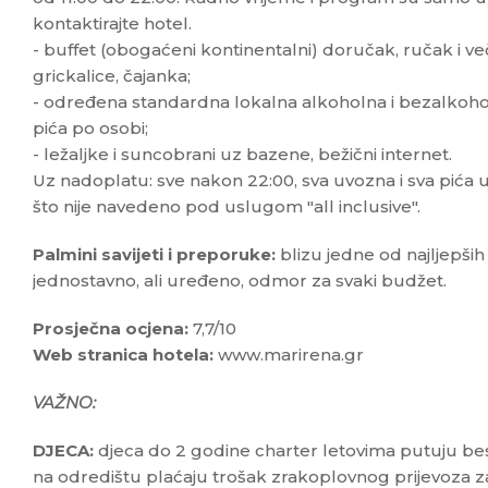
kontaktirajte hotel.
- buffet (obogaćeni kontinentalni) doručak, ručak i v
grickalice, čajanka;
- određena standardna lokalna alkoholna i bezalkoholn
pića po osobi;
- ležaljke i suncobrani uz bazene, bežični internet.
Uz nadoplatu: sve nakon 22:00, sva uvozna i sva pića u
što nije navedeno pod uslugom "all inclusive".
Palmini savijeti i preporuke:
blizu jedne od najljepših
jednostavno, ali uređeno, odmor za svaki budžet.
Prosječna ocjena:
7,7/10
Web stranica hotela:
www.marirena.gr
VAŽNO:
DJECA:
djeca do 2 godine charter letovima putuju be
na odredištu plaćaju trošak zrakoplovnog prijevoza z