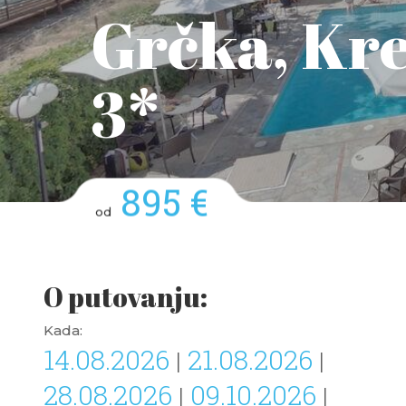
Grčka, Kre
3*
895 €
od
O putovanju:
Kada:
14.08.2026
21.08.2026
|
|
28.08.2026
09.10.2026
|
|