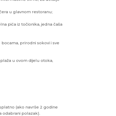
ečera u glavnom restoranu;
a pića iz točionika, jedna čaša
 bocama, prirodni sokovi i sve
 plaža u ovom dijelu otoka,
splatno (ako navrše 2 godine
a odabrani polazak).