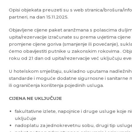
Opisi objekata preuzeti su s web stranica/brošura/info
partneri, na dan 15.11.2025.
Objavljene cijene paket aranžmana s polascima dulji
upita/rezervacije izračunate su prema uvjetima cijene 
promjene cijene goriva (smanjenje ili povećanje), suk
ćemo obavijestiti putnike u zakonskim rokovima . Obja
roku od 21 dan od upita/rezervacije već uključuju ev
U hotelskom smještaju, sukladno uputama nadležnih ins
standarde i moguće dodatne sigurnosne i sanitarne 
ili ograničenja korištenja pojedinih usluga.
CIJENA NE UKLJUČUJE
fakultativne izlete, napojnice i druge usluge koje 
uključuje
nadoplatu za jednokrevetnu sobu, drugi tip usluge