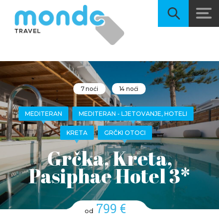
7 noći
14 noći
MEDITERAN
MEDITERAN - LJETOVANJE, HOTELI
KRETA
GRČKI OTOCI
Grčka, Kreta,
Pasiphae Hotel 3*
799 €
od