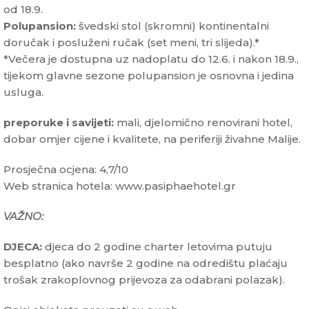
od 18.9.
Polupansion:
švedski stol (skromni) kontinentalni
doručak i posluženi ručak (set meni, tri slijeda).*
*Večera je dostupna uz nadoplatu do 12.6. i nakon 18.9.,
tijekom glavne sezone polupansion je osnovna i jedina
usluga.
preporuke i savijeti:
mali, djelomično renovirani hotel,
dobar omjer cijene i kvalitete, na periferiji živahne Malije.
Prosječna ocjena: 4,7/10
Web stranica hotela: www.pasiphaehotel.gr
VAŽNO:
DJECA:
djeca do 2 godine charter letovima putuju
besplatno (ako navrše 2 godine na odredištu plaćaju
trošak zrakoplovnog prijevoza za odabrani polazak).