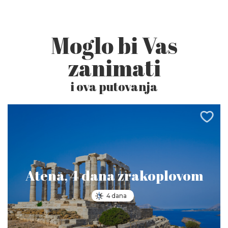
Moglo bi Vas
zanimati
i ova putovanja
Atena, 4 dana zrakoplovom
4 dana