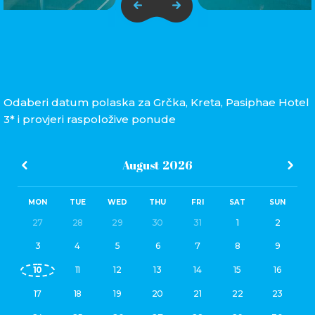
Odaberi datum polaska za Grčka, Kreta, Pasiphae Hotel
3* i provjeri raspoložive ponude
August
2026
MON
TUE
WED
THU
FRI
SAT
SUN
27
28
29
30
31
1
2
3
4
5
6
7
8
9
10
11
12
13
14
15
16
17
18
19
20
21
22
23