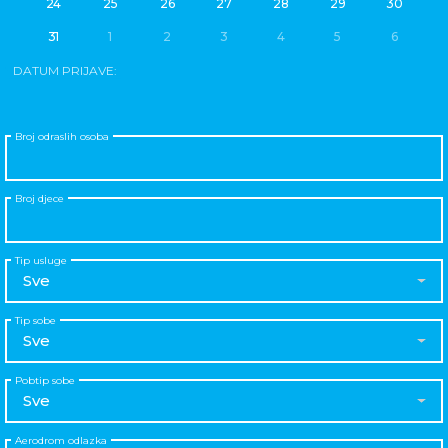
24
25
26
27
28
29
30
31
1
2
3
4
5
6
DATUM PRIJAVE:
Broj odraslih osoba
Broj djece
Tip usluge
Sve
Tip sobe
Sve
Pobtip sobe
Sve
Aerodrom odlazka