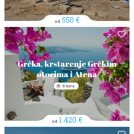
550 €
od
Grčka, krstarenje Grčkim
otocima i Atena
8 dana
1.420 €
od