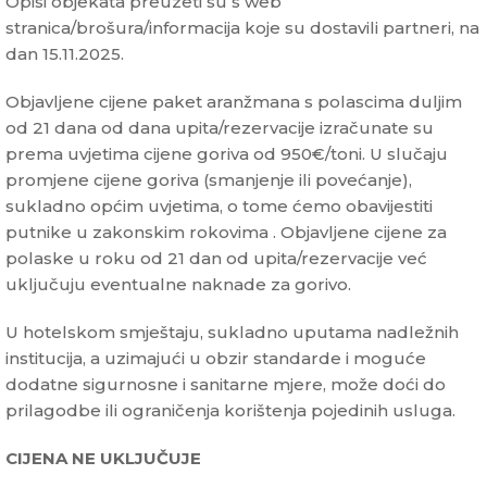
Opisi objekata preuzeti su s web
stranica/brošura/informacija koje su dostavili partneri, na
dan 15.11.2025.
Objavljene cijene paket aranžmana s polascima duljim
od 21 dana od dana upita/rezervacije izračunate su
prema uvjetima cijene goriva od 950€/toni. U slučaju
promjene cijene goriva (smanjenje ili povećanje),
sukladno općim uvjetima, o tome ćemo obavijestiti
putnike u zakonskim rokovima . Objavljene cijene za
polaske u roku od 21 dan od upita/rezervacije već
uključuju eventualne naknade za gorivo.
U hotelskom smještaju, sukladno uputama nadležnih
institucija, a uzimajući u obzir standarde i moguće
dodatne sigurnosne i sanitarne mjere, može doći do
prilagodbe ili ograničenja korištenja pojedinih usluga.
CIJENA NE UKLJUČUJE