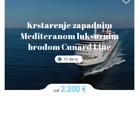
Krstarenje zapadnim
Mediteranom luksuznim
brodom Cunard Line
10 dana
2.200 €
od