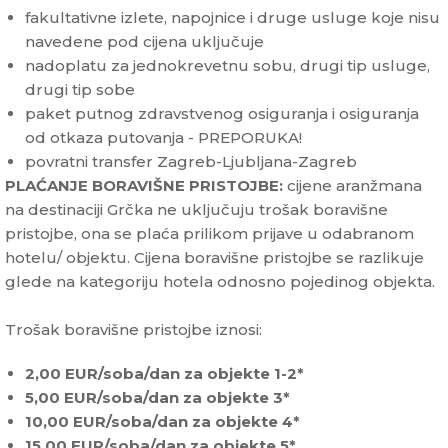
fakultativne izlete, napojnice i druge usluge koje nisu
navedene pod cijena uključuje
nadoplatu za jednokrevetnu sobu, drugi tip usluge,
drugi tip sobe
paket putnog zdravstvenog osiguranja i osiguranja
od otkaza putovanja - PREPORUKA!
povratni transfer Zagreb-Ljubljana-Zagreb
PLAĆANJE BORAVIŠNE PRISTOJBE:
cijene aranžmana
na destinaciji Grčka ne uključuju trošak boravišne
pristojbe, ona se plaća prilikom prijave u odabranom
hotelu/ objektu. Cijena boravišne pristojbe se razlikuje
glede na kategoriju hotela odnosno pojedinog objekta.
Trošak boravišne pristojbe iznosi:
2,00 EUR/soba/dan za objekte 1-2*
5,00 EUR/soba/dan za objekte 3*
10,00 EUR/soba/dan za objekte 4*
15,00 EUR/soba/dan za objekte 5*