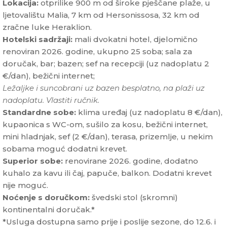
Lokacija:
otprilike 900 m od široke pješčane plaže, u
ljetovalištu Malia, 7 km od Hersonissosa, 32 km od
zračne luke Heraklion.
Hotelski sadržaji:
mali dvokatni hotel, djelomično
renoviran 2026. godine, ukupno 25 soba; sala za
doručak, bar; bazen; sef na recepciji (uz nadoplatu 2
€/dan), bežični internet;
Ležaljke i suncobrani uz bazen besplatno, na plaži uz
nadoplatu. Vlastiti ručnik.
Standardne sobe:
klima uređaj (uz nadoplatu 8 €/dan),
kupaonica s WC-om, sušilo za kosu, bežični internet,
mini hladnjak, sef (2 €/dan), terasa, prizemlje, u nekim
sobama moguć dodatni krevet.
Superior sobe:
renovirane 2026. godine, dodatno
kuhalo za kavu ili čaj, papuče, balkon. Dodatni krevet
nije moguć.
Noćenje s doručkom:
švedski stol (skromni)
kontinentalni doručak.*
*Usluga dostupna samo prije i poslije sezone, do 12.6. i