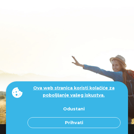
Ova web stranica koristi kolačiće za
poboljšanje vašeg iskustva.
mi smo.
Odustani
Prihvati