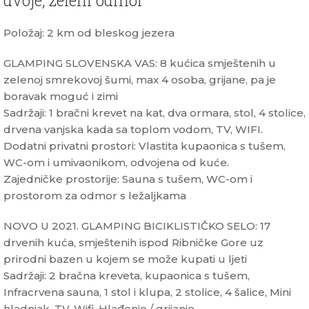
dvoje, zeleni odmor
Položaj: 2 km od bleskog jezera
GLAMPING SLOVENSKA VAS: 8 kućica smještenih u
zelenoj smrekovoj šumi, max 4 osoba, grijane, pa je
boravak moguć i zimi
Sadržaji: 1 bračni krevet na kat, dva ormara, stol, 4 stolice,
drvena vanjska kada sa toplom vodom, TV, WIFI.
Dodatni privatni prostori: Vlastita kupaonica s tušem,
WC-om i umivaonikom, odvojena od kuće.
Zajedničke prostorije: Sauna s tušem, WC-om i
prostorom za odmor s ležaljkama
NOVO U 2021. GLAMPING BICIKLISTIČKO SELO: 17
drvenih kuća, smještenih ispod Ribničke Gore uz
prirodni bazen u kojem se može kupati u ljeti
Sadržaji: 2 bračna kreveta, kupaonica s tušem,
Infracrvena sauna, 1 stol i klupa, 2 stolice, 4 šalice, Mini
hladnjak, TV, Wifi, Hlađenje / grijanje