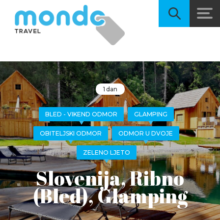
1 dan
BLED - VIKEND ODMOR
GLAMPING
OBITELJSKI ODMOR
ODMOR U DVOJE
ZELENO LJETO
Slovenija, Ribno
(Bled), Glamping