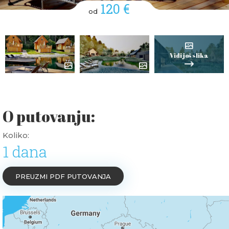
120 €
od
Vidi još slika
O putovanju:
Koliko:
1 dana
PREUZMI PDF PUTOVANJA