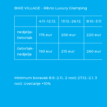
BIKE VILLAGE - Ribno Luxury Glamping
4.11.-12.12.
13.12.-26.12.
8.10.-3.11.
nedjelja-
175 eur
200 eur
220 eur
četvrtak
četvrtak-
193 eur
215 eur
260 eur
nedjelja
Minimum boravak 8.9.-2.11., 2 noći; 27.12.-2.1. 3
noći. Uvećanje +10%