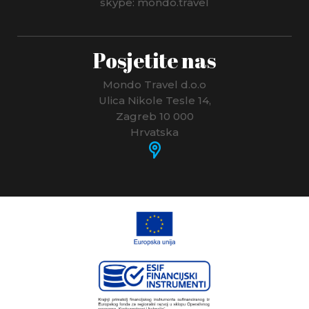
skype: mondo.travel
Posjetite nas
Mondo Travel d.o.o
Ulica Nikole Tesle 14,
Zagreb 10 000
Hrvatska