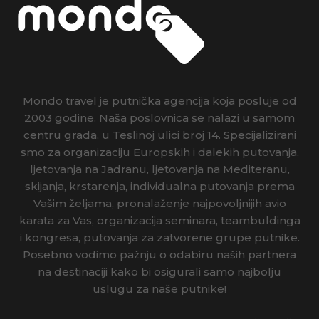
Mondo travel je putnička agencija koja posluje od
2003 godine. Naša poslovnica se nalazi u samom
centru grada, u Teslinoj ulici broj 14. Specijalizirani
smo za organizaciju Europskih i dalekih putovanja,
ljetovanja na Jadranu, ljetovanja na Mediteranu,
skijanja, krstarenja, individualna putovanja prema
Vašim željama, pronalaženje najpovoljnijih avio
karata za Vas, organizacija seminara, teambuldinga
i kongresa, putovanja za zatvorene grupe putnike.
Posebno vodimo pažnju o odabiru naših partnera
na destinaciji kako bi osigurali samo najbolju
uslugu za naše putnike!