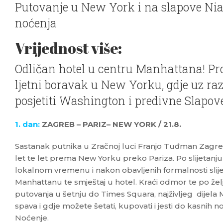
Putovanje u New York i na slapove Nia
noćenja
Vrijednost više:
Odličan hotel u centru Manhattana! P
ljetni boravak u New Yorku, gdje uz raz
posjetiti Washington i predivne Slapov
1. dan:
ZAGREB – PARIZ– NEW YORK / 21.8.
Sastanak putnika u Zračnoj luci Franjo Tuđman Zagreb d
let te let prema New Yorku preko Pariza. Po slijetanj
lokalnom vremenu i nakon obavljenih formalnosti slije
Manhattanu te smještaj u hotel. Kraći odmor te po želj
putovanja u šetnju do Times Squara, najživljeg dijela 
spava i gdje možete šetati, kupovati i jesti do kasnih n
Noćenje.