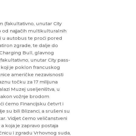
fakultativno, unutar City
 od najjačih multikulturalnih
i u autobus te proći pored
tiron zgrade, te dalje do
Charging Bull, glavnog
akultativno, unutar City pass-
e, koji je poklon francuskog
nice američke nezavisnosti
aznu točku za 17 milijuna
lazi Muzej useljeništva, u
. Nakon vožnje brodom
 ćemo Financijsku četvrt i
 su bili Blizanci, a srušeni su
ar. Vidjet ćemo veličanstveni
a koja je zapravo postaja
ćnicu i zgradu Vrhovnog suda,