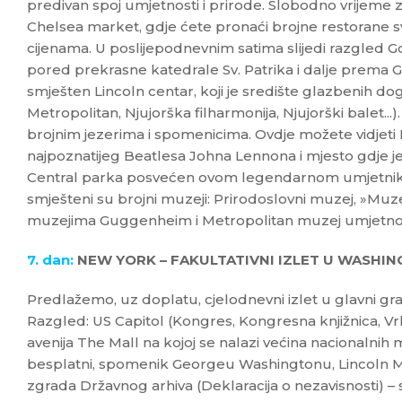
predivan spoj umjetnosti i prirode. Slobodno vrijem
Chelsea market, gdje ćete pronaći brojne restorane svj
cijenama. U poslijepodnevnim satima slijedi razgled 
pored prekrasne katedrale Sv. Patrika i dalje prema 
smješten Lincoln centar, koji je središte glazbenih do
Metropolitan, Njujorška filharmonija, Njujorški balet...
brojnim jezerima i spomenicima. Ovdje možete vidjet
najpoznatijeg Beatlesa Johna Lennona i mjesto gdje je 
Central parka posvećen ovom legendarnom umjetniku
smješteni su brojni muzeji: Prirodoslovni muzej, »Muze
muzejima Guggenheim i Metropolitan muzej umjetnost
7. dan:
NEW YORK – FAKULTATIVNI IZLET U WASHING
Predlažemo, uz doplatu, cjelodnevni izlet u glavni 
Razgled: US Capitol (Kongres, Kongresna knjižnica, Vr
avenija The Mall na kojoj se nalazi većina nacionalnih
besplatni, spomenik Georgeu Washingtonu, Lincoln Me
zgrada Državnog arhiva (Deklaracija o nezavisnosti) – s