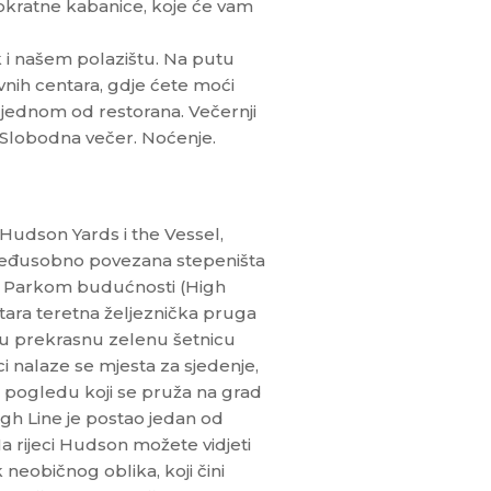
dnokratne kabanice, koje će vam
i našem polazištu. Na putu
nih centara, gdje ćete moći
u jednom od restorana. Večernji
 Slobodna večer. Noćenje.
 Hudson Yards i the Vessel,
 međusobno povezana stepeništa
o Parkom budućnosti (High
tara teretna željeznička pruga
 u prekrasnu zelenu šetnicu
i nalaze se mjesta za sjedenje,
m pogledu koji se pruža na grad
gh Line je postao jedan od
 Na rijeci Hudson možete vidjeti
k neobičnog oblika, koji čini