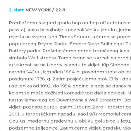
2. dan:
NEW YORK / 22.8.
Predlažemo razgled grada hop on-hop off autobusom (
pass-a), kako bi najbolje upoznali Veliku jabuku, jedno
mjesta na svijetu. Kod Times Square-a ćemo se popet
popularnog Bryant Parka, Empire State Buildinga i Fla
Battery parka. Prošetat ćemo pored brončanog kipa 
simbola Wall streeta. Tamo ćemo se ukrcati na brod (f
a) i iskrcati se na Liberty Islandu te vidjeti Kip Slobod
naroda SAD-u, izgrađen 1884. g. povodom stote obljet
postignute 1776. g. Zatim posjećujemo otok Ellis - dol
useljenika od 1892. do 1954. godine, a gdje se danas na
kojem se može doživjeti komadić tog dijela povijesti
nastavljamo razgled Downtowna s Wall Streetom. Obići
vidjeti poznatu burzu, zatim Ground Zero - prostor gdje
2001. u terorističkom napadu, kao i 9/11 Memorial cent
Oculus, modernu građevinu u obliku golubice u letu, 
podzemne željeznice. Zatim ćemo vidjeti gradsku vije