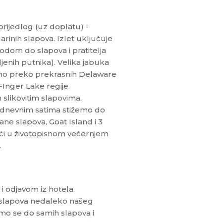
prijedlog (uz doplatu) -
arinih slapova. Izlet uključuje
dom do slapova i pratitelja
jenih putnika). Velika jabuka
rno preko prekrasnih Delaware
Inger Lake regije.
slikovitim slapovima.
odnevnim satima stižemo do
ane slapova, Goat Island i 3
jući u životopisnom večernjem
.
i odjavom iz hotela.
 slapova nedaleko našeg
emo se do samih slapova i