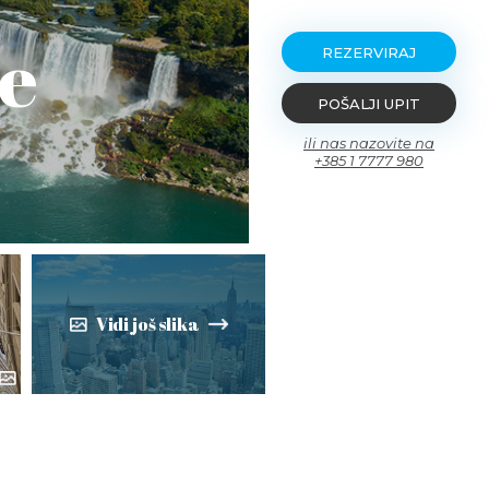
je
REZERVIRAJ
POŠALJI UPIT
ili nas nazovite na
+385 1 7777 980
Vidi još slika