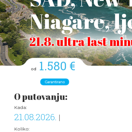
Niagare, l
21.8. ultra last mi
1.580 €
od
Garantirano
O putovanju:
Kada:
21.08.2026.
|
Koliko: