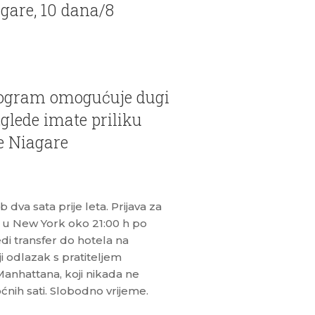
gare, 10 dana/8
rogram omogućuje dugi
glede imate priliku
e Niagare
va sata prije leta. Prijava za
u u New York oko 21:00 h po
di transfer do hotela na
i odlazak s pratiteljem
Manhattana, koji nikada ne
oćnih sati. Slobodno vrijeme.