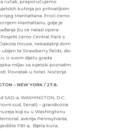
e za ručak, preporučujemo
etskih kuhinja po prihvatljivim
Gornjeg Manhattana. Proći ćemo
Gornjem Manhattanu, gdje je
gađanja (tu se nalazi opera
). Posjetit ćemo Central Park s
i Dakota House, nekadašnji dom
ubijen te Strawberry fields, dio
. U ovom dijelu grada
jska milja« sa svjetski poznatim
i. Povratak u hotel. Noćenje.
TON – NEW YORK / 27.8.
grad SAD-a, WASHINGTON, D.C.
hovni sud, Senat) – grandiozna
 muzeja koji su u Washingtonu
morial, avenija Pennsylvania,
jedište FBI-a, Bijela kuća,