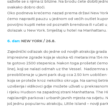
saživite se s njima iz blizine. Na brodu ćete dobiti je
svakako dobro doći.
Oko podneva krećemo nazad prema državi New York 
ćemo napraviti pauzu u jednom od većih outlet kupov
povoljno kupiti neke od poznatih brendova ili ručati 
dolazak u New York. Smještaj u hotel na Manhattanu.
6. dan:
NEW YORK / 26.8.
Zajednički odlazak do jedne od novijih atrakcija grada
impresivne zgrade koja je visoka 45 metara ima 154
te gotovo 2500 stepenica. Nakon toga prošetat ćem
line), koji se nalazi odmah uz the Vessel. Nadzemna s
preobličena je u javni park dug cca 2.50 km uobličen
koja se proteže kroz nekoliko okruga. Na samoj šetnic
uzvišenja i vidikovci gdje možete uživati u prekrasno
i rijeku Hudson na zapadnoj strani Manhattana. The Hi
najslavnijih parkova i urbanih javnih mjesta na svijetu.
još jednu popularnu atrakciju, Little Island – noviji par