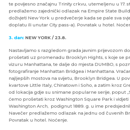
te povijesno značajnu Trinity crkvu, utemeljenu u 17. s
predlažemo zajednički odlazak na Empire State Build
doživjeti New York u predvečerje kada se pale sva svj
doplatu ili unutar City pass-a). Povratak u hotel. Noćen
3. dan:
NEW YORK / 23.8.
Nastavljamo s razgledom grada javnim prijevozom d
prošetati uz promenadu Brooklyn Hights, s koje se p
vizuru Manhattana, te dalje do mjesta DUMBO, s poz
fotografiranje Manhattan Bridgea i Manhattana. Vrać
najljepših mostova na svijetu, Brooklyn Bridgea. U po
kvartove Little Italy, Chinatown i Soho, a zatim kroz Gr
od lokacija gdje su snimane popularne serije, poput „Sex i
ćemo prošetati kroz Washington Square Park i vidjeti
Washington Arch, podignut 1889. g. u ime predsjedn
Navečer predlažemo odlazak na jednu od čuvenih Br
Povratak u hotel. Noćenje.