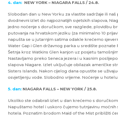
4. dan:
NEW YORK – NIAGARA FALLS / 24.8.
Slobodan dan u New Yorku za vlastite sadržaje ili naš 
dvodnevni izlet do najpoznatijih svjetskih slapova, Niag
jedno noćenje s doručkom, sve razglede, plovidbu bro
putovanja na hrvatskom jeziku (za minimalno 10 prijavl
napušta se u jutarnjim satima odakle krećemo sjeve
Water Gap i Glen državnog parka u središte poznate F
Šetnja kroz Watkins Glen kanjon uz posjetu tamošnjim 
Nastavljamo preko Seneca jezera i u kasnim poslijep
slapova Niagare. Izlet uključuje obilazak američke str
Sisters Islands. Nakon cijelog dana opustite se uživa
osvjetljenju vode. Slobodno vrijeme. Noćenje u hotelu
5. dan:
NIAGARA FALLS – NEW YORK / 25.8.
Ukoliko ste odabrali izlet u dan krećemo s doručkom 
Napuštamo hotel i uskoro čujemo tutnjavinu moćnih
hotela. Poznatim brodom Maid of the Mist približiti ć