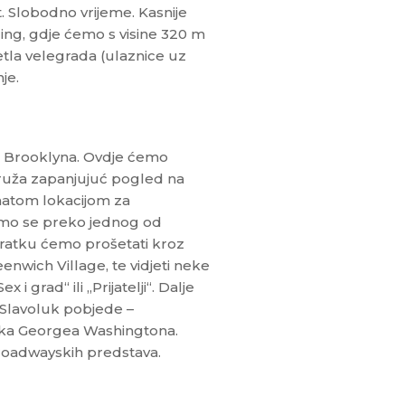
t. Slobodno vrijeme. Kasnije
ing, gdje ćemo s visine 320 m
etla velegrada (ulaznice uz
je.
o Brooklyna. Ovdje ćemo
ruža zapanjujuć pogled na
natom lokacijom za
amo se preko jednog od
vratku ćemo prošetati kroz
eenwich Village, te vidjeti neke
 grad“ ili „Prijatelji“. Dalje
 Slavoluk pobjede –
ika Georgea Washingtona.
oadwayskih predstava.