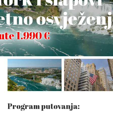
jetno osvježen
nute 1.990 €
Program putovanja: