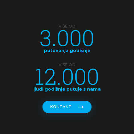
KINA
KOSTARIKA
3.000
VIŠE OD
KUBA
LATVIJA
putovanja godišnje
MAKEDONIJA
12.000
VIŠE OD
MALDIVI
MALEZIJA
ljudi godišnje putuje s nama
MALTA
KONTAKT
MAROKO
MAĐARSKA