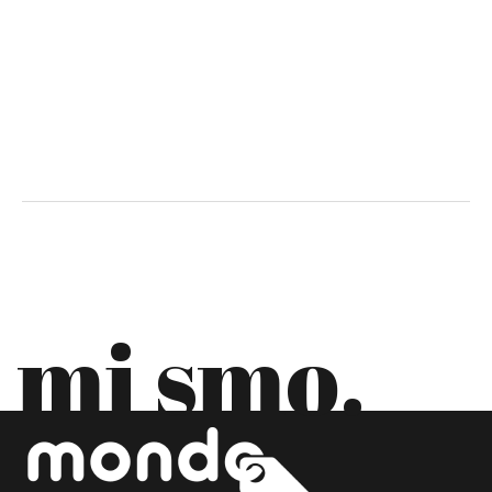
CIPAR
CRNA GORA
DANSKA
EKVADOR
ESTONIJA
FILIPINI
FINSKA
mi smo.
FRANCUSKA
GRČKA
GRUZIJA