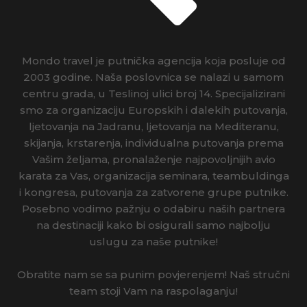
HRVATSKA
INDIJA
Mondo travel je putnička agencija koja posluje od
IRSKA
2003 godine. Naša poslovnica se nalazi u samom
centru grada, u Teslinoj ulici broj 14. Specijalizirani
ISLAND
smo za organizaciju Europskih i dalekih putovanja,
ljetovanja na Jadranu, ljetovanja na Mediteranu,
ITALIJA
skijanja, krstarenja, individualna putovanja prema
Vašim željama, pronalaženje najpovoljnijih avio
IZRAEL
karata za Vas, organizacija seminara, teambuldinga
i kongresa, putovanja za zatvorene grupe putnike.
JAPAN
Posebno vodimo pažnju o odabiru naših partnera
na destinaciji kako bi osigurali samo najbolju
JORDAN
uslugu za naše putnike!
KAMBODŽA
Obratite nam se sa punim povjerenjem! Naš stručni
KANADA
team stoji Vam na raspolaganju!