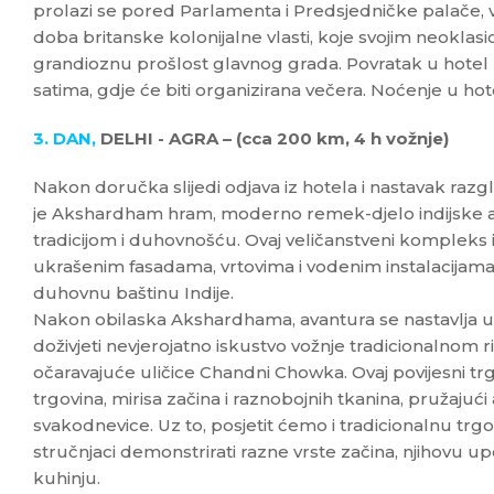
prolazi se pored Parlamenta i Predsjedničke palače, v
doba britanske kolonijalne vlasti, koje svojim neoklasi
grandioznu prošlost glavnog grada. Povratak u hotel 
satima, gdje će biti organizirana večera. Noćenje u hot
3. DAN,
DELHI - AGRA – (cca 200 km, 4 h vožnje)
Nakon doručka slijedi odjava iz hotela i nastavak razg
je Akshardham hram, moderno remek-djelo indijske a
tradicijom i duhovnošću. Ovaj veličanstveni kompleks
ukrašenim fasadama, vrtovima i vodenim instalacijama,
duhovnu baštinu Indije.
Nakon obilaska Akshardhama, avantura se nastavlja u 
doživjeti nevjerojatno iskustvo vožnje tradicionalnom r
očaravajuće uličice Chandni Chowka. Ovaj povijesni tr
trgovina, mirisa začina i raznobojnih tkanina, pružajući 
svakodnevice. Uz to, posjetit ćemo i tradicionalnu trg
stručnjaci demonstrirati razne vrste začina, njihovu upo
kuhinju.