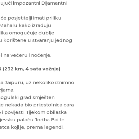
učujući impozantni Dijamantni
 posjetitelji imati priliku
j Mahalu kako izrađuju
ilika omogućuje dublje
su korištene u stvaranju jednog
 na večeru i noćenje.
(232 km, 4 sata vožnje)
a Jaipuru, uz nekoliko iznimno
cijama.
 mogulski grad smješten
e nekada bio prijestolnica cara
 povijesti. Tijekom obilaska
ljevsku palaču Jodha Bai te
etca koji je, prema legendi,