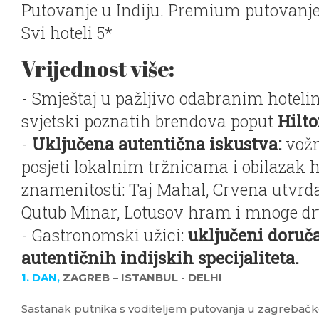
Putovanje u Indiju. Premium putovanje
Svi hoteli 5*
Vrijednost više:
- Smještaj u pažljivo odabranim hoteli
svjetski poznatih brendova poput
Hilto
-
Uključena autentična iskustva:
vožn
posjeti lokalnim tržnicama i obilazak
znamenitosti: Taj Mahal, Crvena utvrda
Qutub Minar, Lotusov hram i mnoge dr
- Gastronomski užici:
uključeni doruča
autentičnih indijskih specijaliteta.
1. DAN,
ZAGREB – ISTANBUL - DELHI
Sastanak putnika s voditeljem putovanja u zagrebačkoj 