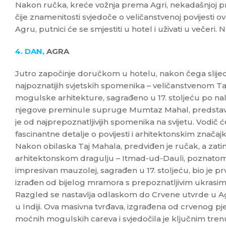
Nakon ručka, kreće vožnja prema Agri, nekadašnjoj pr
čije znamenitosti svjedoče o veličanstvenoj povijesti 
Agru, putnici će se smjestiti u hotel i uživati u večeri.
4. DAN,
AGRA
Jutro započinje doručkom u hotelu, nakon čega slije
najpoznatijih svjetskih spomenika – veličanstvenom T
mogulske arhitekture, sagrađeno u 17. stoljeću po na
njegove preminule supruge Mumtaz Mahal, predstavlja
je od najprepoznatljivijih spomenika na svijetu. Vodič ć
fascinantne detalje o povijesti i arhitektonskim znač
Nakon obilaska Taj Mahala, predviđen je ručak, a zati
arhitektonskom dragulju – Itmad-ud-Dauli, poznatom i
impresivan mauzolej, sagrađen u 17. stoljeću, bio je
izrađen od bijelog mramora s prepoznatljivim ukras
Razgled se nastavlja odlaskom do Crvene utvrde u Agr
u Indiji. Ova masivna tvrđava, izgrađena od crvenog pješ
moćnih mogulskih careva i svjedočila je ključnim trenu