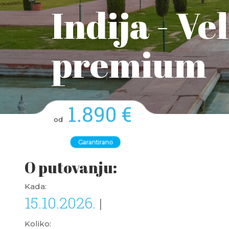
Indija - Ve
premium
1.890 €
od
Garantirano
O putovanju:
Kada:
15.10.2026.
|
Koliko: