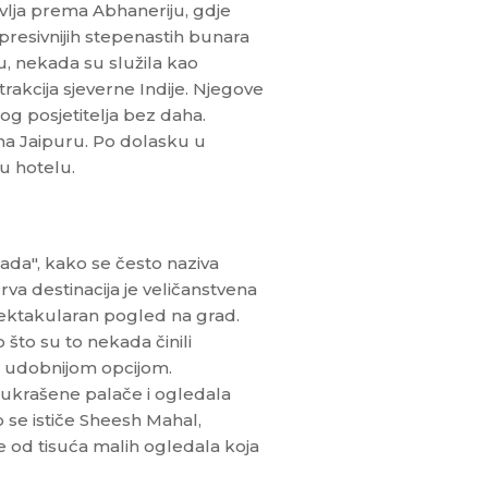
avlja prema Abhaneriju, gdje
mpresivnijih stepenastih bunara
ću, nekada su služila kao
rakcija sjeverne Indije. Njegove
kog posjetitelja bez daha.
a Jaipuru. Po dolasku u
 u hotelu.
ada", kako se često naziva
rva destinacija je veličanstvena
ektakularan pogled na grad.
što su to nekada činili
o udobnijom opcijom.
 ukrašene palače i ogledala
no se ističe Sheesh Mahal,
je od tisuća malih ogledala koja