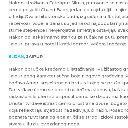
Nakon istraživanja Fatehpur Sikrija, putovanje se nast
ćemo posjetiti Chand Baori, jedan od najdubljih i naji
u Indiji. Ova arhitektonska čuda, izgrađena u 9. stolje
rezervoari vode, a danas su jedna od najpopularnijih at
strme stepenice i nevjerojatna simetrija ostavljaju sva
Nakon obilaska imamo stanku za ručak na putu prem
Jaipur, prijava u hotel i kratki odmor. Večera i noćenje
6. DAN,
JAIPUR
Nakon doručka krećemo u istraživanje "Ružičastog gr
Jaipur zbog karakteristične boje njegovih građevina. P
tvrđava Amer, smještena na brdu s kojeg se pruža sp
Do tvrđave ćemo se popeti na leđima slonova, baš kao 
radžastanski plemići, a spustit ćemo se džipovima ka
Unutar tvrđave istražit ćemo prostrane dvore, bogato
koja reflektiraju svjetlost na zadivljujući način. Poseb
poznata "Dvorana ogledala", čiji se strop i zidovi sasto
stvaraju iluziju zvjezdanog neba.