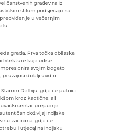
eličanstvenih građevina iz
cističkim stilom podsjećaju na
predviđen je u večernjim
elu.
leda grada. Prva točka obilaska
rhitekture koje odiše
 impresionira svojim bogato
 pružajući dublji uvid u
Starom Delhiju, gdje će putnici
ikšom kroz kaotične, ali
govački centar prepun je
autentičan doživljaj indijske
ovinu začinima, gdje će
trebu i utjecaj na indijsku