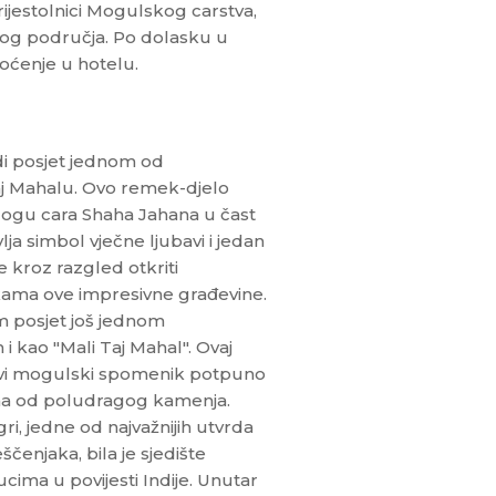
ijestolnici Mogulskog carstva,
ovog područja. Po dolasku u
 Noćenje u hotelu.
di posjet jednom od
aj Mahalu. Ovo remek-djelo
logu cara Shaha Jahana u čast
 simbol vječne ljubavi i jedan
e kroz razgled otkriti
ajkama ove impresivne građevine.
m posjet još jednom
 kao "Mali Taj Mahal". Ovaj
 prvi mogulski spomenik potpuno
ima od poludragog kamenja.
i, jedne od najvažnijih utvrda
čenjaka, bila je sjedište
cima u povijesti Indije. Unutar