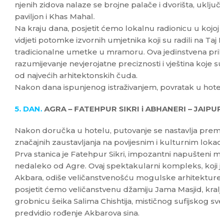
njenih zidova nalaze se brojne palače i dvorišta, uklj
paviljon i Khas Mahal.
Na kraju dana, posjetit ćemo lokalnu radionicu u kojoj će
vidjeti potomke izvornih umjetnika koji su radili na Ta
tradicionalne umetke u mramoru. Ova jedinstvena pr
razumijevanje nevjerojatne preciznosti i vještina koje 
od najvećih arhitektonskih čuda.
Nakon dana ispunjenog istraživanjem, povratak u hotel
5. DAN.
AGRA – FATEHPUR SIKRI i ABHANERI – JAIPUR 
Nakon doručka u hotelu, putovanje se nastavlja prem
značajnih zaustavljanja na povijesnim i kulturnim loka
Prva stanica je Fatehpur Sikri, impozantni napušteni
nedaleko od Agre. Ovaj spektakularni kompleks, koji j
Akbara, odiše veličanstvenošću mogulske arhitekture i
posjetit ćemo veličanstvenu džamiju Jama Masjid, kra
grobnicu šeika Salima Chishtija, mističnog sufijskog sv
predvidio rođenje Akbarova sina.