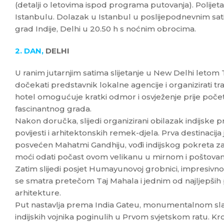
(detalji o letovima ispod programa putovanja). Polije
Istanbulu. Dolazak u Istanbul u poslijepodnevnim sati
grad Indije, Delhi u 20.50 h s noćnim obrocima.
2. DAN,
DELHI
U ranim jutarnjim satima slijetanje u New Delhi letom
dočekati predstavnik lokalne agencije i organizirati t
hotel omogućuje kratki odmor i osvježenje prije počet
fascinantnog grada.
Nakon doručka, slijedi organizirani obilazak indijske p
povijesti i arhitektonskih remek-djela. Prva destinacija
posvećen Mahatmi Gandhiju, vođi indijskog pokreta za n
moći odati počast ovom velikanu u mirnom i poštova
Zatim slijedi posjet Humayunovoj grobnici, impresivnom
se smatra pretečom Taj Mahala i jednim od najljepši
arhitekture.
Put nastavlja prema India Gateu, monumentalnom sl
indijskih vojnika poginulih u Prvom svjetskom ratu. 