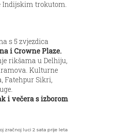
 Indijskim trokutom.
ma s 5 zvjezdica
na i Crowne Plaze.
je rikšama u Delhiju,
 hramova. Kulturne
, Fatehpur Sikri,
uge.
k i večera s izborom
zračnoj luci 2 sata prije leta