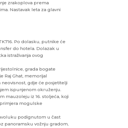
tanje zrakoplova prema
ma. Nastavak leta za glavni
 TK716. Po dolasku, putnike će
ransfer do hotela. Dolazak u
ka istraživanja ovog
rijestolnice, grada bogate
 je Raj Ghat, memorijal
eovisnost, gdje će posjetitelji
njem ispunjenom okruženju.
 mauzoleju iz 16. stoljeća, koji
h primjera mogulske
avoluku podignutom u čast
Kroz panoramsku vožnju gradom,