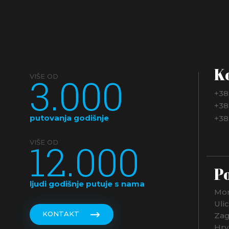
K
3.000
VIŠE OD
+38
+38
putovanja godišnje
+38
12.000
VIŠE OD
Po
ljudi godišnje putuje s nama
Mon
Uli
KONTAKT
Zag
Hrv