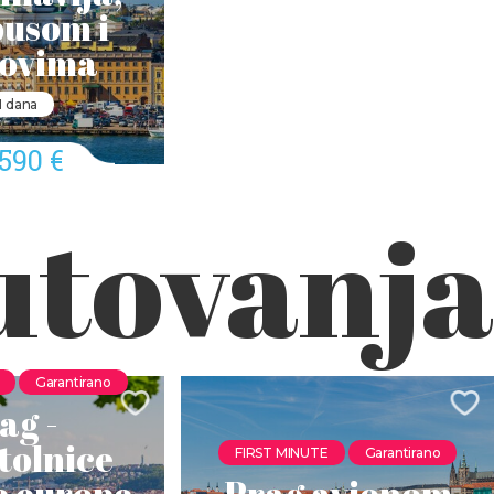
usom i
ovima
11 dana
.590 €
utovanja
Garantirano
ag -
stolnice
FIRST MINUTE
Garantirano
e europe
Prag avionom