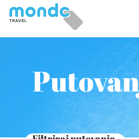
Putovan
Filtriraj putovanja