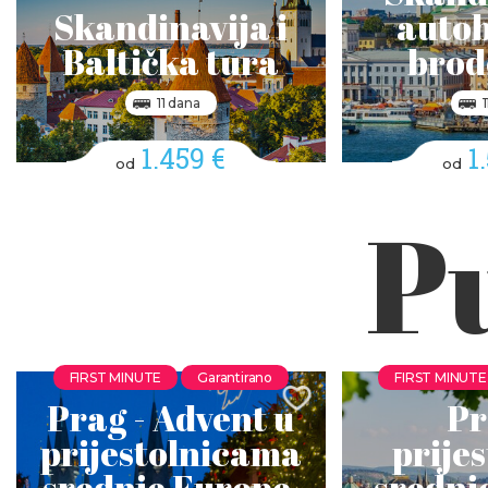
autob
Skandinavija i
brod
Baltička tura
11 dana
1.459 €
1
od
od
P
FIRST MINUTE
Garantirano
FIRST MINUTE
Prag - Advent u
Pr
prijestolnicama
prije
srednje Europe,
srednj