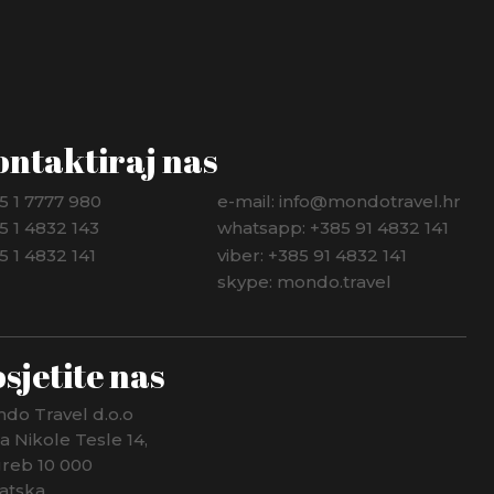
ontaktiraj nas
5 1 7777 980
e-mail: info@mondotravel.hr
5 1 4832 143
whatsapp: +385 91 4832 141
5 1 4832 141
viber: +385 91 4832 141
skype: mondo.travel
sjetite nas
do Travel d.o.o
ca Nikole Tesle 14,
reb 10 000
atska