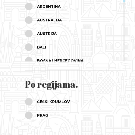
ARGENTINA
AUSTRALIJA
AUSTRIJA
BALI
BOSNA I HERCEGOVINA
BRAZIL
Po regijama.
BUGARSKA
ČEŠKA
ČEŠKI KRUMLOV
ČILE
PRAG
CIPAR