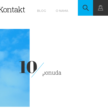
Kontakt
BLOG
O NAMA
10
ponuda