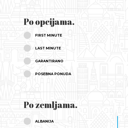
SRPANJ
Po opcijama.
KOLOVOZ
FIRST MINUTE
RUJAN
LAST MINUTE
LISTOPAD
GARANTIRANO
STUDENI
POSEBNA PONUDA
PROSINAC
Po zemljama.
ALBANIJA