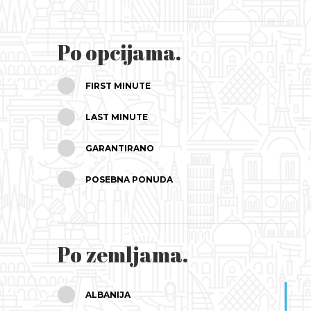
SRPANJ
Po opcijama.
KOLOVOZ
FIRST MINUTE
RUJAN
LAST MINUTE
LISTOPAD
GARANTIRANO
STUDENI
POSEBNA PONUDA
PROSINAC
Po zemljama.
ALBANIJA