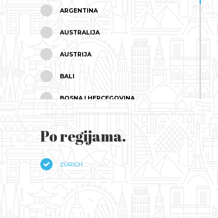
ARGENTINA
AUSTRALIJA
AUSTRIJA
BALI
BOSNA I HERCEGOVINA
BRAZIL
Po regijama.
BUGARSKA
ČEŠKA
ZÜRICH
ČILE
CIPAR