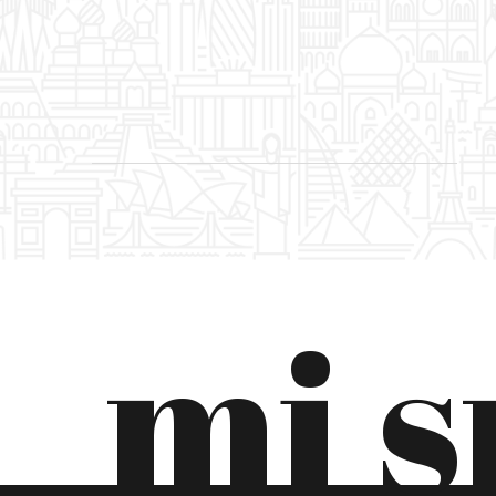
CRNA GORA
DANSKA
EKVADOR
ESTONIJA
FILIPINI
FINSKA
mi 
FRANCUSKA
GRČKA
GRUZIJA
HRVATSKA