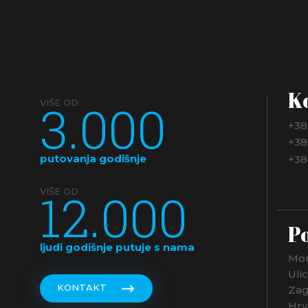
K
3.000
VIŠE OD
+38
+38
putovanja godišnje
+38
12.000
VIŠE OD
Po
ljudi godišnje putuje s nama
Mon
Uli
KONTAKT
Zag
Hrv