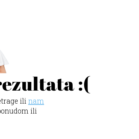
ezultata :(
etrage ili
nam
ponudom ili