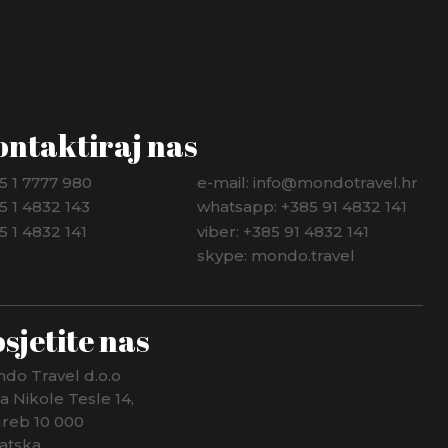
ontaktiraj nas
5 1 7777 980
e-mail: info@mondotravel.hr
5 1 4832 143
whatsapp: +385 91 4832 141
5 1 4832 141
viber: +385 91 4832 141
skype: mondo.travel
sjetite nas
do Travel d.o.o
ca Nikole Tesle 14,
reb 10 000
atska