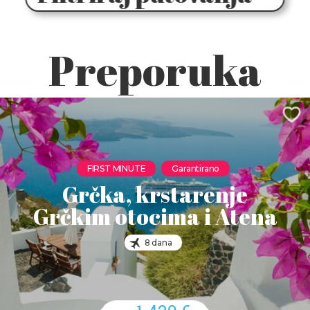
Preporuka
FIRST MINUTE
Garantirano
Grčka, krstarenje
Grčkim otocima i Atena
8 dana