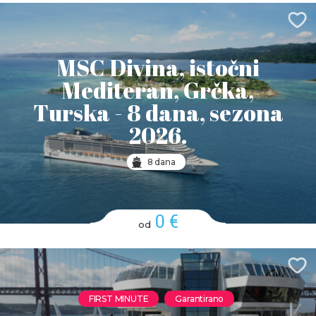
MSC Divina, istočni
Mediteran, Grčka,
Turska - 8 dana, sezona
2026.
8 dana
0 €
od
FIRST MINUTE
Garantirano