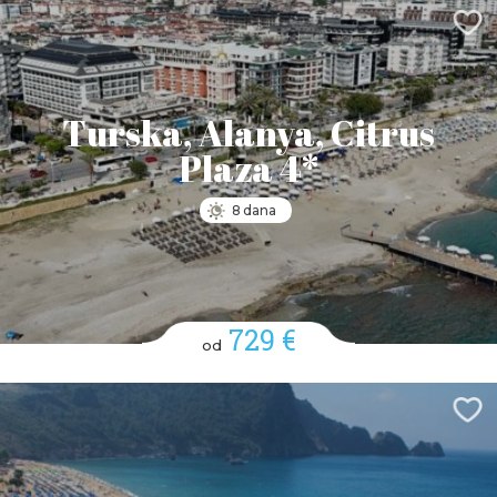
Turska, Alanya, Citrus
Plaza 4*
8 dana
729 €
od