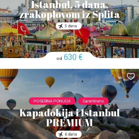
Istanbul, 5 dana,
zrakoplovom iz Splita
5 dana
630 €
od
POSEBNA PONUDA
Garantirano
Kapadokija i Istanbul
PREMIUM
6 dana