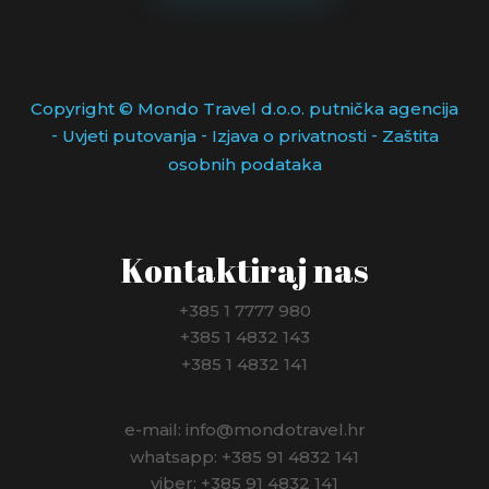
MAĐARSKA
MEKSIKO
Copyright © Mondo Travel d.o.o. putnička agencija
-
-
-
Uvjeti putovanja
Izjava o privatnosti
Zaštita
MONAKO
osobnih podataka
NIZOZEMSKA
NJEMAČKA
Kontaktiraj nas
NORVEŠKA
+385 1 7777 980
+385 1 4832 143
NOVI ZELAND
+385 1 4832 141
PANAMA
e-mail: info@mondotravel.hr
PERU
whatsapp: +385 91 4832 141
viber: +385 91 4832 141