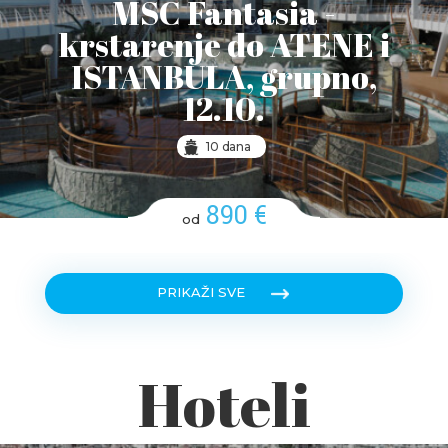
MSC Fantasia -
krstarenje do ATENE i
ISTANBULA, grupno,
12.10.
10 dana
890 €
od
PRIKAŽI SVE
Hoteli