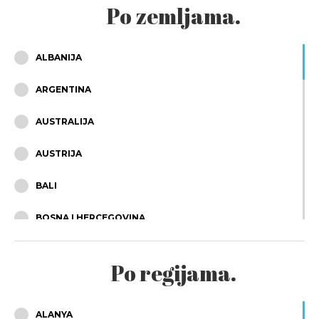
Po zemljama.
ALBANIJA
ARGENTINA
AUSTRALIJA
AUSTRIJA
BALI
BOSNA I HERCEGOVINA
BRAZIL
Po regijama.
BUGARSKA
ČEŠKA
ALANYA