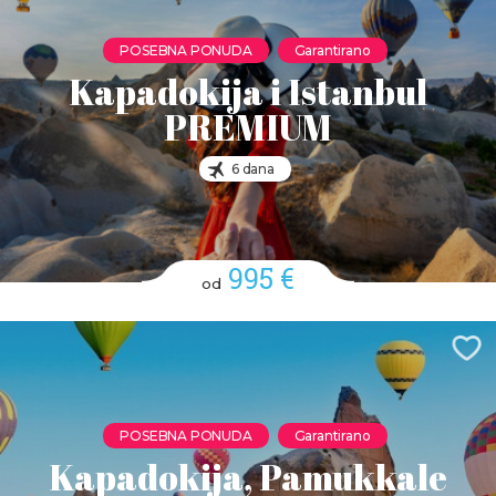
POSEBNA PONUDA
Garantirano
Kapadokija i Istanbul
PREMIUM
6 dana
995 €
od
POSEBNA PONUDA
Garantirano
Kapadokija, Pamukkale