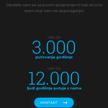
Obratite nam se sa punim povjerenjem! Naš stručni
KANADA
team stoji Vam na raspolaganju!
KINA
KOSTARIKA
3.000
VIŠE OD
KUBA
LATVIJA
putovanja godišnje
MAKEDONIJA
12.000
VIŠE OD
MALDIVI
MALEZIJA
ljudi godišnje putuje s nama
MALTA
KONTAKT
MAROKO