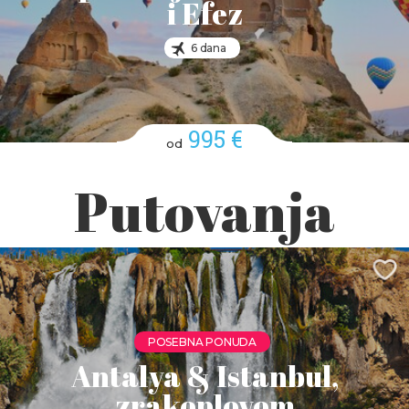
i Efez
6 dana
995 €
od
Putovanja
POSEBNA PONUDA
Antalya & Istanbul,
zrakoplovom