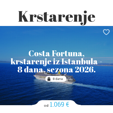
Krstarenje
Costa Fortuna,
krstarenje iz Istanbula -
8 dana, sezona 2026.
8 dana
1.069 €
od