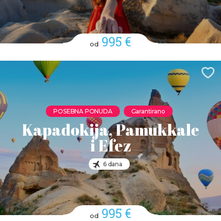
995 €
od
POSEBNA PONUDA
Garantirano
Kapadokija, Pamukkale
i Efez
6 dana
995 €
od