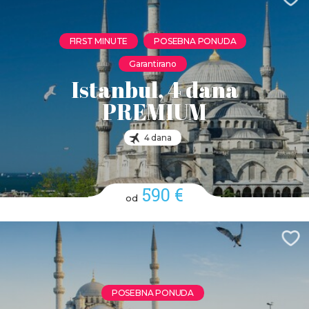
FIRST MINUTE
POSEBNA PONUDA
Garantirano
Istanbul, 4 dana
PREMIUM
4 dana
590 €
od
POSEBNA PONUDA