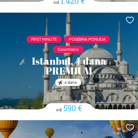
1.420 €
od
FIRST MINUTE
POSEBNA PONUDA
Garantirano
Istanbul, 4 dana
PREMIUM
4 dana
590 €
od