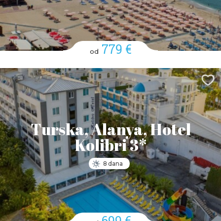
779 €
od
Turska, Alanya, Hotel
Kolibri 3*
8 dana
699 €