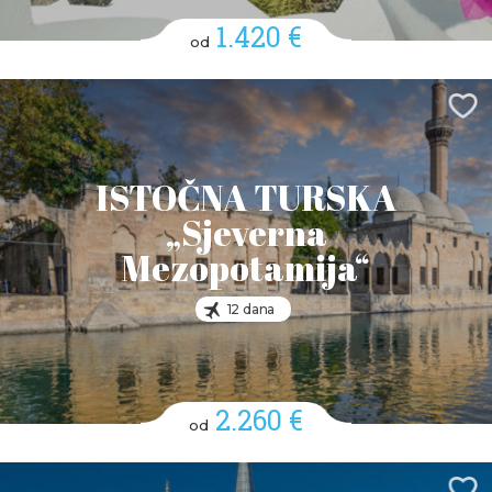
1.420 €
od
ISTOČNA TURSKA
„Sjeverna
Mezopotamija“
12 dana
2.260 €
od