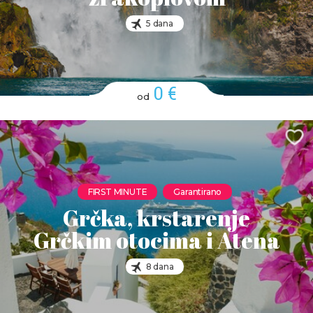
5 dana
0 €
od
FIRST MINUTE
Garantirano
Grčka, krstarenje
Grčkim otocima i Atena
8 dana