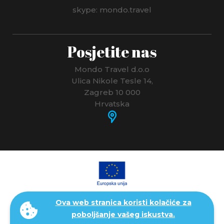
POLJSKA
skype: mondo.travel
PORTUGAL
Posjetite nas
RUMUNJSKA
RUSIJA
Mondo Travel d.o.o
Ulica Nikole Tesle 14,
SAN MARINO
Zagreb 10 000
Hrvatska
SAUDIJSKA ARABIJA
SEJŠELI
SJEDINJENE AMERIČKE DRŽAVE - SAD
SLOVAČKA
Ova web stranica koristi kolačiće za
SLOVENIJA
poboljšanje vašeg iskustva.