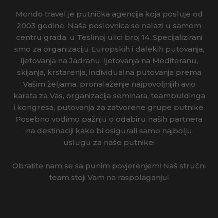
INDIJA
Mondo travel je putnička agencija koja posluje od
IRSKA
2003 godine. Naša poslovnica se nalazi u samom
centru grada, u Teslinoj ulici broj 14. Specijalizirani
ISLAND
smo za organizaciju Europskih i dalekih putovanja,
ljetovanja na Jadranu, ljetovanja na Mediteranu,
ITALIJA
skijanja, krstarenja, individualna putovanja prema
Vašim željama, pronalaženje najpovoljnijih avio
IZRAEL
karata za Vas, organizacija seminara, teambuldinga
i kongresa, putovanja za zatvorene grupe putnike.
JAPAN
Posebno vodimo pažnju o odabiru naših partnera
na destinaciji kako bi osigurali samo najbolju
JORDAN
uslugu za naše putnike!
KAMBODŽA
Obratite nam se sa punim povjerenjem! Naš stručni
KANADA
team stoji Vam na raspolaganju!
KINA