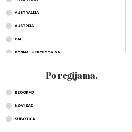
AUSTRALIJA
AUSTRIJA
BALI
BOSNA I HERCEGOVINA
BRAZIL
Po regijama.
BUGARSKA
ČEŠKA
BEOGRAD
ČILE
NOVI SAD
CIPAR
SUBOTICA
CRNA GORA