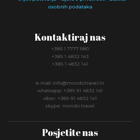
MONAKO
osobnih podataka
NIZOZEMSKA
NJEMAČKA
Kontaktiraj nas
NORVEŠKA
+385 1 7777 980
+385 1 4832 143
NOVI ZELAND
+385 1 4832 141
PANAMA
e-mail: info@mondotravel.hr
PERU
whatsapp: +385 91 4832 141
viber: +385 91 4832 141
POLJSKA
skype: mondo.travel
PORTUGAL
Posjetite nas
RUMUNJSKA