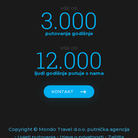
KOSTARIKA
3.000
VIŠE OD
KUBA
LATVIJA
putovanja godišnje
MAKEDONIJA
12.000
VIŠE OD
MALDIVI
MALEZIJA
ljudi godišnje putuje s nama
MALTA
KONTAKT
MAROKO
MAĐARSKA
MEKSIKO
Copyright © Mondo Travel d.o.o. putnička agencija
-
-
-
Uvjeti putovanja
Izjava o privatnosti
Zaštita