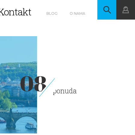
Kontakt
BLOG
O NAMA
08
ponuda