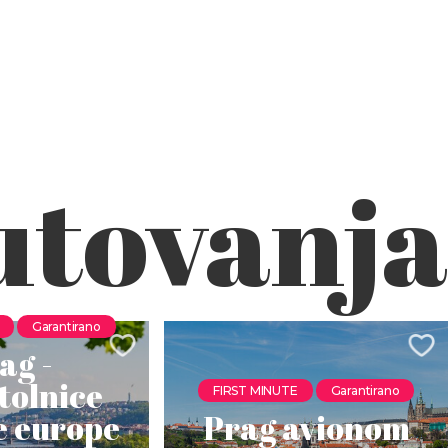
utovanja
Garantirano
ag -
stolnice
FIRST MINUTE
Garantirano
e europe
Prag avionom