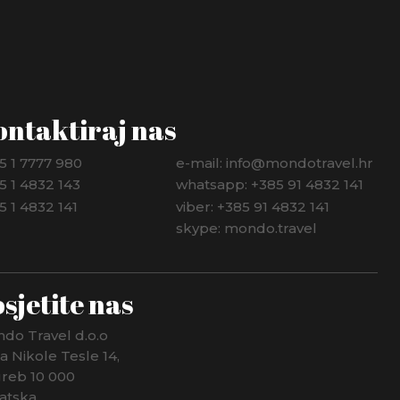
ontaktiraj nas
5 1 7777 980
e-mail: info@mondotravel.hr
5 1 4832 143
whatsapp: +385 91 4832 141
5 1 4832 141
viber: +385 91 4832 141
skype: mondo.travel
sjetite nas
do Travel d.o.o
ca Nikole Tesle 14,
reb 10 000
atska