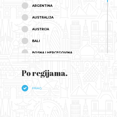
ARGENTINA
AUSTRALIJA
AUSTRIJA
BALI
BOSNA I HERCEGOVINA
BRAZIL
Po regijama.
BUGARSKA
ČEŠKA
PRAG
ČILE
CIPAR