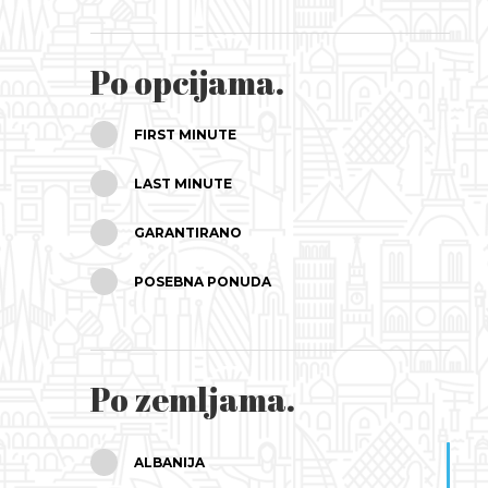
SRPANJ
Po opcijama.
KOLOVOZ
FIRST MINUTE
RUJAN
LAST MINUTE
LISTOPAD
GARANTIRANO
STUDENI
POSEBNA PONUDA
PROSINAC
Po zemljama.
ALBANIJA