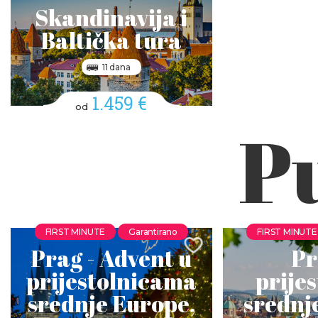
Skandinavija i
Baltička tura
11 dana
1.459 €
od
P
FIRST MINUTE
Garantirano
FIRST MINUTE
Prag - Advent u
Pr
prijestolnicama
prije
srednje Europe,
srednj