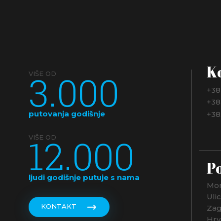
K
3.000
VIŠE OD
+38
+38
putovanja godišnje
+38
12.000
VIŠE OD
Po
ljudi godišnje putuje s nama
Mon
Uli
KONTAKT
Zag
Hrv