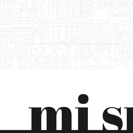
CRNA GORA
DANSKA
EKVADOR
ESTONIJA
FILIPINI
FINSKA
mi 
FRANCUSKA
GRČKA
GRUZIJA
HRVATSKA