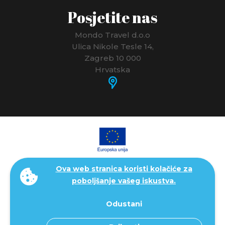
Posjetite nas
RUMUNJSKA
RUSIJA
Mondo Travel d.o.o
Ulica Nikole Tesle 14,
SAN MARINO
Zagreb 10 000
Hrvatska
SAUDIJSKA ARABIJA
SEJŠELI
SJEDINJENE AMERIČKE DRŽAVE - SAD
SLOVAČKA
Ova web stranica koristi kolačiće za
SLOVENIJA
poboljšanje vašeg iskustva.
ŠPANJOLSKA
Odustani
SRBIJA