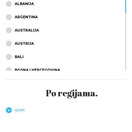
ALBANIJA
ARGENTINA
AUSTRALIJA
AUSTRIJA
BALI
BOSNA I HERCEGOVINA
BRAZIL
Po regijama.
BUGARSKA
ČEŠKA
IZMIR
ČILE