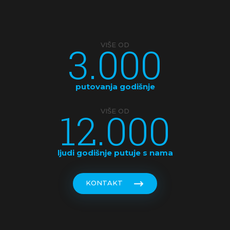
KINA
KOSTARIKA
3.000
VIŠE OD
KUBA
LATVIJA
putovanja godišnje
MAKEDONIJA
12.000
VIŠE OD
MALDIVI
MALEZIJA
ljudi godišnje putuje s nama
MALTA
KONTAKT
MAROKO
MAĐARSKA