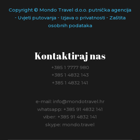
MEKSIKO
Copyright © Mondo Travel d.o.o. putnička agencija
-
-
-
Uvjeti putovanja
Izjava o privatnosti
Zaštita
MONAKO
osobnih podataka
NIZOZEMSKA
NJEMAČKA
Kontaktiraj nas
NORVEŠKA
+385 1 7777 980
+385 1 4832 143
NOVI ZELAND
+385 1 4832 141
PANAMA
e-mail: info@mondotravel.hr
PERU
whatsapp: +385 91 4832 141
viber: +385 91 4832 141
POLJSKA
skype: mondo.travel
PORTUGAL