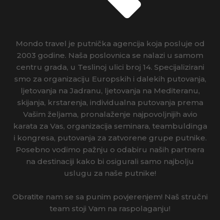
HRVATSKA
INDIJA
Mondo travel je putnička agencija koja posluje od
IRSKA
2003 godine. Naša poslovnica se nalazi u samom
centru grada, u Teslinoj ulici broj 14. Specijalizirani
ISLAND
smo za organizaciju Europskih i dalekih putovanja,
ljetovanja na Jadranu, ljetovanja na Mediteranu,
ITALIJA
skijanja, krstarenja, individualna putovanja prema
Vašim željama, pronalaženje najpovoljnijih avio
IZRAEL
karata za Vas, organizacija seminara, teambuldinga
i kongresa, putovanja za zatvorene grupe putnike.
JAPAN
Posebno vodimo pažnju o odabiru naših partnera
na destinaciji kako bi osigurali samo najbolju
JORDAN
uslugu za naše putnike!
KAMBODŽA
Obratite nam se sa punim povjerenjem! Naš stručni
KANADA
team stoji Vam na raspolaganju!