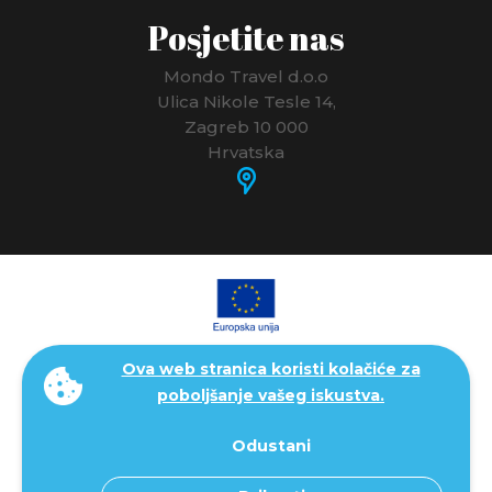
Posjetite nas
PORTUGAL
RUMUNJSKA
Mondo Travel d.o.o
Ulica Nikole Tesle 14,
RUSIJA
Zagreb 10 000
Hrvatska
SAN MARINO
SAUDIJSKA ARABIJA
SEJŠELI
SJEDINJENE AMERIČKE DRŽAVE - SAD
Ova web stranica koristi kolačiće za
SLOVAČKA
poboljšanje vašeg iskustva.
SLOVENIJA
Odustani
ŠPANJOLSKA