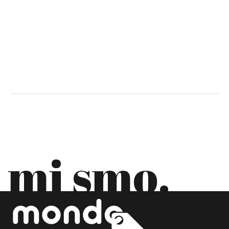
ČILE
CIPAR
CRNA GORA
DANSKA
EKVADOR
ESTONIJA
FILIPINI
mi smo.
FINSKA
FRANCUSKA
GRČKA