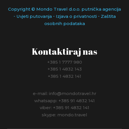
MAĐARSKA
Copyright © Mondo Travel d.o.o. putnička agencija
-
-
-
Uvjeti putovanja
Izjava o privatnosti
Zaštita
MEKSIKO
osobnih podataka
MONAKO
NIZOZEMSKA
Kontaktiraj nas
NJEMAČKA
+385 1 7777 980
+385 1 4832 143
NORVEŠKA
+385 1 4832 141
NOVI ZELAND
e-mail: info@mondotravel.hr
PANAMA
whatsapp: +385 91 4832 141
viber: +385 91 4832 141
PERU
skype: mondo.travel
POLJSKA