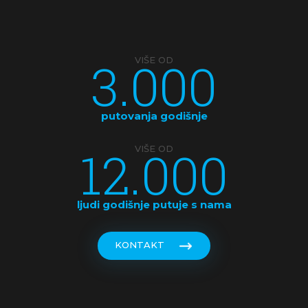
KANADA
KINA
3.000
VIŠE OD
KOSTARIKA
KUBA
putovanja godišnje
LATVIJA
12.000
VIŠE OD
MAKEDONIJA
MALDIVI
ljudi godišnje putuje s nama
MALEZIJA
KONTAKT
MALTA
MAROKO