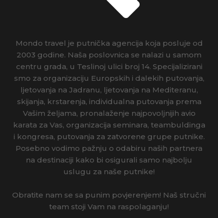
GRUZIJA
HRVATSKA
Mondo travel je putnička agencija koja posluje od
INDIJA
2003 godine. Naša poslovnica se nalazi u samom
centru grada, u Teslinoj ulici broj 14. Specijalizirani
IRSKA
smo za organizaciju Europskih i dalekih putovanja,
ljetovanja na Jadranu, ljetovanja na Mediteranu,
ISLAND
skijanja, krstarenja, individualna putovanja prema
Vašim željama, pronalaženje najpovoljnijih avio
ITALIJA
karata za Vas, organizacija seminara, teambuldinga
i kongresa, putovanja za zatvorene grupe putnike.
IZRAEL
Posebno vodimo pažnju o odabiru naših partnera
na destinaciji kako bi osigurali samo najbolju
JAPAN
uslugu za naše putnike!
JORDAN
Obratite nam se sa punim povjerenjem! Naš stručni
KAMBODŽA
team stoji Vam na raspolaganju!