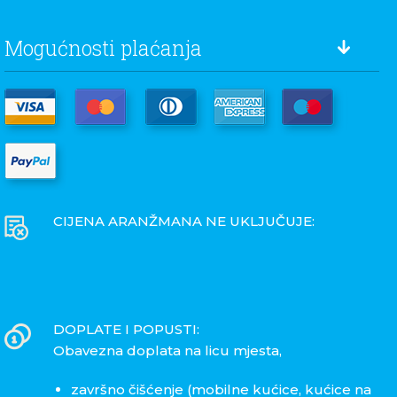
Kraći boravak
Mogućnosti plaćanja
TIPI ŠATORI
Najam/1 noćenje
76 eur
CIJENA ARANŽMANA NE UKLJUČUJE:
DOPLATE I POPUSTI:
Obavezna doplata na licu mjesta,
završno čišćenje (mobilne kućice, kućice na