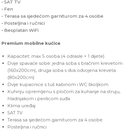
• SAT TV
• Fen
• Terasa sa sjedećom garniturom za 4 osobe
• Posteljina i ručnici
• Besplatan WiFi
Premium mobilne kućice
Kapacitet: max 5 osoba (4 odrasle + 1 dijete)
Dvije spavaće sobe: jedna soba s bračnim krevetom
(160x200cm), druga soba s dva odvojena kreveta
(80x200cm)
Dvije kupaonice s tuš kabinom i WC školjkom
Kuhinju opremljenu s pločom za kuhanje na struju,
hladnjakom i perilicom suđa
Klima uređaj
SAT TV
Terasa sa sjedećom garniturom za 4 osobe
Posteljina i ručnici