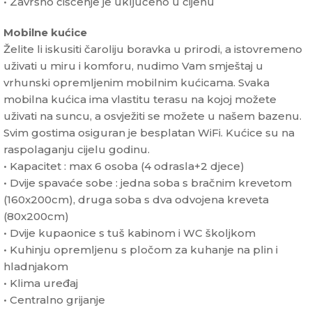
• Završno čišćenje je uključeno u cijenu
Mobilne kućice
Želite li iskusiti čaroliju boravka u prirodi, a istovremeno
uživati u miru i komforu, nudimo Vam smještaj u
vrhunski opremljenim mobilnim kućicama. Svaka
mobilna kućica ima vlastitu terasu na kojoj možete
uživati na suncu, a osvježiti se možete u našem bazenu.
Svim gostima osiguran je besplatan WiFi. Kućice su na
raspolaganju cijelu godinu.
• Kapacitet : max 6 osoba (4 odrasla+2 djece)
• Dvije spavaće sobe : jedna soba s bračnim krevetom
(160x200cm), druga soba s dva odvojena kreveta
(80x200cm)
• Dvije kupaonice s tuš kabinom i WC školjkom
• Kuhinju opremljenu s pločom za kuhanje na plin i
hladnjakom
• Klima uređaj
• Centralno grijanje