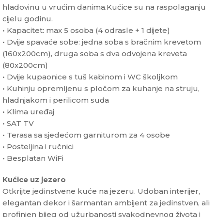
hladovinu u vrućim danima.Kućice su na raspolaganju
cijelu godinu.
• Kapacitet: max 5 osoba (4 odrasle + 1 dijete)
• Dvije spavaće sobe: jedna soba s bračnim krevetom
(160x200cm), druga soba s dva odvojena kreveta
(80x200cm)
• Dvije kupaonice s tuš kabinom i WC školjkom
• Kuhinju opremljenu s pločom za kuhanje na struju,
hladnjakom i perilicom suđa
• Klima uređaj
• SAT TV
• Terasa sa sjedećom garniturom za 4 osobe
• Posteljina i ručnici
• Besplatan WiFi
Kućice uz jezero
Otkrijte jedinstvene kuće na jezeru. Udoban interijer,
elegantan dekor i šarmantan ambijent za jedinstven, ali
profinjen bijeg od užurbanosti svakodnevnog života i