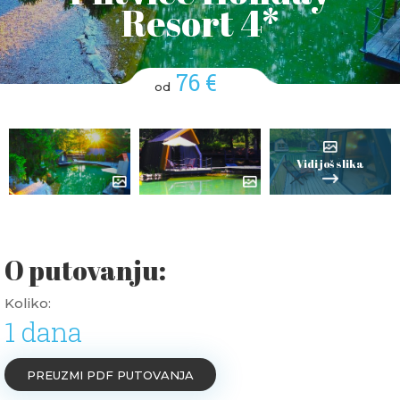
Resort 4*
76 €
od
Vidi još slika
O putovanju:
Koliko:
1 dana
PREUZMI PDF PUTOVANJA