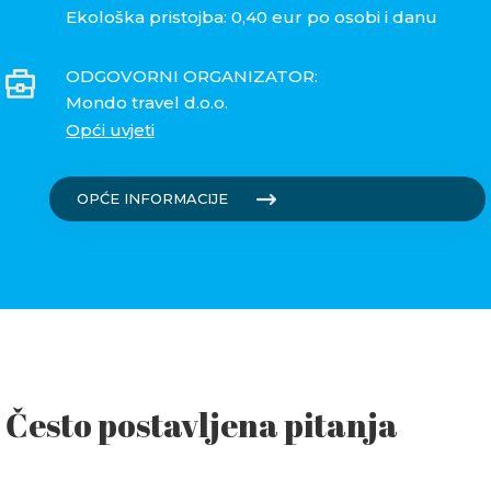
Ekološka pristojba: 0,40 eur po osobi i danu
ODGOVORNI ORGANIZATOR:
Mondo travel d.o.o.
Opći uvjeti
OPĆE INFORMACIJE
Često postavljena pitanja