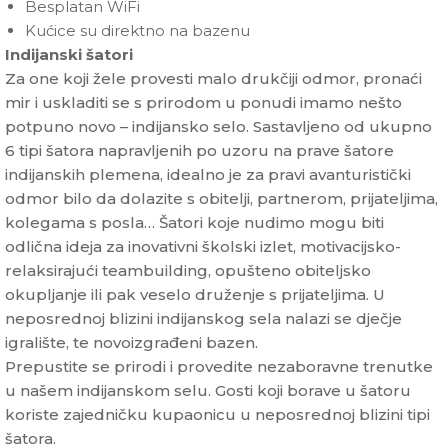
Besplatan WiFi
Kućice su direktno na bazenu
Indijanski šatori
Za one koji žele provesti malo drukčiji odmor, pronaći
mir i uskladiti se s prirodom u ponudi imamo nešto
potpuno novo – indijansko selo. Sastavljeno od ukupno
6 tipi šatora napravljenih po uzoru na prave šatore
indijanskih plemena, idealno je za pravi avanturistički
odmor bilo da dolazite s obitelji, partnerom, prijateljima,
kolegama s posla… Šatori koje nudimo mogu biti
odlična ideja za inovativni školski izlet, motivacijsko-
relaksirajući teambuilding, opušteno obiteljsko
okupljanje ili pak veselo druženje s prijateljima. U
neposrednoj blizini indijanskog sela nalazi se dječje
igralište, te novoizgrađeni bazen.
Prepustite se prirodi i provedite nezaboravne trenutke
u našem indijanskom selu. Gosti koji borave u šatoru
koriste zajedničku kupaonicu u neposrednoj blizini tipi
šatora.