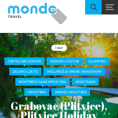
1 dan
OBITELJSKI ODMOR
ODMOR U DVOJE
GLAMPING
ZELENO LJETO
WELLNESS & VIKEND ARANŽMANI
KONTINENTALNA HRVATSKA
APARTMANI
HRVATSKA
VIKEND-HRVATSKA
Grabovac (Plitvice),
Plitvice Holiday