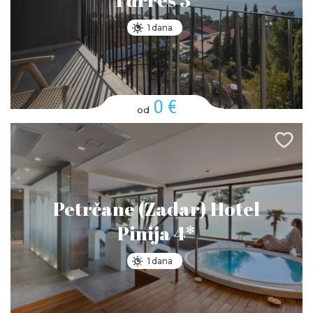
1 dana
0 €
od
Petrčane (Zadar) Hotel
Pinija 4*
1 dana