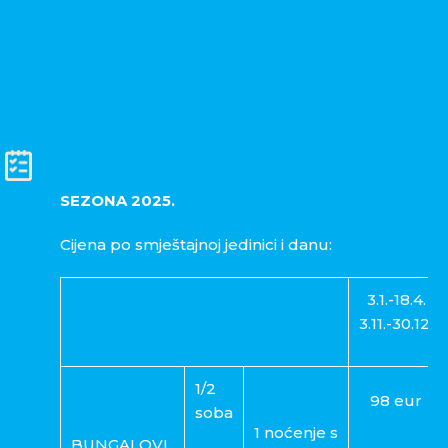
SEZONA 2025.
Cijena po smještajnoj jedinici i danu:
3.1.-18.4.
3.11.-30.12.
1/2
98 eur
soba
1 noćenje s
BUNGALOVI