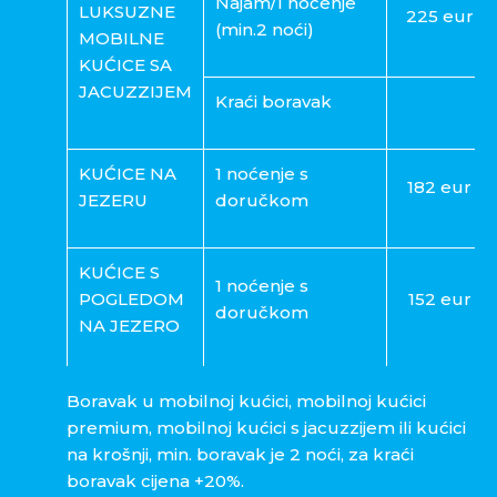
Najam/1 noćenje
LUKSUZNE
225 eur
(min.2 noći)
MOBILNE
KUĆICE SA
JACUZZIJEM
Kraći boravak
KUĆICE NA
1 noćenje s
182 eur
JEZERU
doručkom
KUĆICE S
1 noćenje s
POGLEDOM
152 eur
doručkom
NA JEZERO
1 noćenje s
Boravak u mobilnoj kućici, mobilnoj kućici
doručkom
302 eur
premium, mobilnoj kućici s jacuzzijem ili kućici
KUĆICE U
(min.2 noći)
na krošnji, min. boravak je 2 noći, za kraći
KROŠNJAMA
boravak cijena +20%.