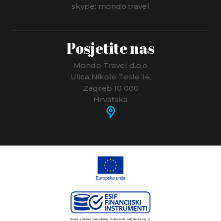
skype: mondo.travel
Posjetite nas
Mondo Travel d.o.o
Ulica Nikole Tesle 14,
Zagreb 10 000
Hrvatska