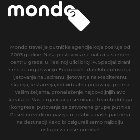
Mondo travel je putnička agencija koja posluje od
2003 godine. Naša poslovnica se nalazi u samom
centru grada, u Teslinoj ulici broj 14. Specijalizirani
smo za organizaciju Europskih i dalekih putovanja,
ljetovanja na Jadranu, ljetovanja na Mediteranu,
skijanja, krstarenja, individualna putovanja prema
Vašim željama, pronalaženje najpovoljnijih avio
karata za Vas, organizacija seminara, teambuldinga
i kongresa, putovanja za zatvorene grupe putnike.
Posebno vodimo pažnju o odabiru naših partnera
na destinaciji kako bi osigurali samo najbolju
uslugu za naše putnike!