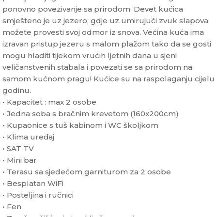
ponovno povezivanje sa prirodom. Devet kućica
smješteno je uz jezero, gdje uz umirujući zvuk slapova
možete provesti svoj odmor iz snova. Većina kuća ima
izravan pristup jezeru s malom plažom tako da se gosti
mogu hladiti tijekom vrućih ljetnih dana u sjeni
veličanstvenih stabala i povezati se sa prirodom na
samom kućnom pragu! Kućice su na raspolaganju cijelu
godinu.
• Kapacitet : max 2 osobe
• Jedna soba s bračnim krevetom (160x200cm)
• Kupaonice s tuš kabinom i WC školjkom
• Klima uređaj
• SAT TV
• Mini bar
• Terasu sa sjedećom garniturom za 2 osobe
• Besplatan WiFi
• Posteljina i ručnici
• Fen