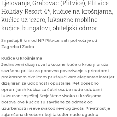
Ljetovanje, Grabovac (Plitvice), Plitvice
Holiday Resort 4*, kućice na krošnjama,
kućice uz jezero, luksuzne mobilne
kućice, bungalovi, obiteljski odmor
Smještaj: 8 km od NP Plitvice, sat i pol vožnje od
Zagreba i Zadra
Kućice u krošnjama
Jedinstveni dizajn ove luksuzne kuće u krošnji pruža
savršenu priliku za ponovno povezivanje s prirodom i
prekrasnom okolicom pružajući vam elegantan interijer,
dizajniran za udobnost i opuštanje. Pet posebno
opremljenih kućica za četiri osobe nude udoban i
luksuzan smještaj. Smještene visoko u krošnjama
borova, ove kućice su savršene za odmak od
užurbanosti i vreve svakodnevnog života. Privatnost je
zajamčena drvećem, koji također nude ugodnu