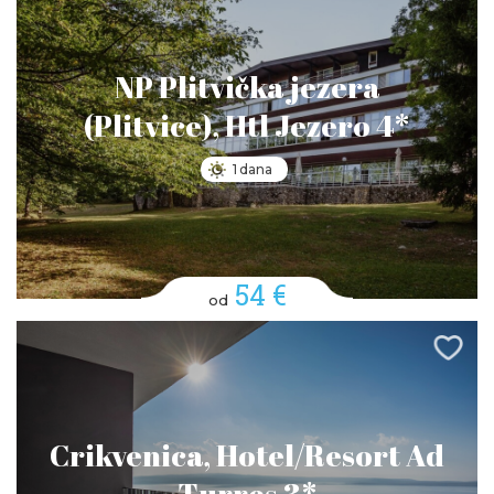
NP Plitvička jezera
(Plitvice), Htl Jezero 4*
1 dana
54 €
od
Crikvenica, Hotel/Resort Ad
Turres 3*