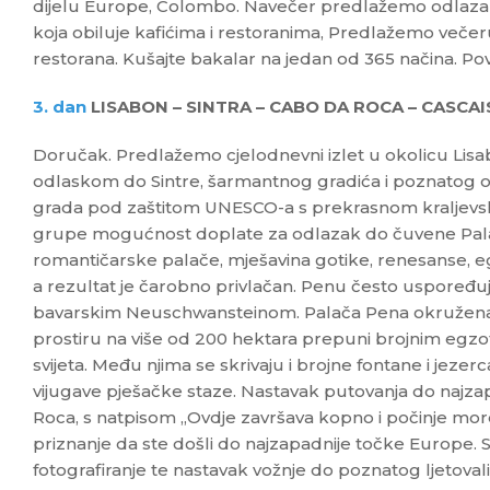
dijelu Europe, Colombo. Navečer predlažemo odlazak 
koja obiluje kafićima i restoranima, Predlažemo večer
restorana. Kušajte bakalar na jedan od 365 načina. Pov
3. dan
LISABON – SINTRA – CABO DA ROCA – CASCAIS
Doručak. Predlažemo cjelodnevni izlet u okolicu Lisa
odlaskom do Sintre, šarmantnog gradića i poznatog o
grada pod zaštitom UNESCO-a s prekrasnom kraljev
grupe mogućnost doplate za odlazak do čuvene Pal
romantičarske palače, mješavina gotike, renesanse, e
a rezultat je čarobno privlačan. Penu često uspoređu
bavarskim Neuschwansteinom. Palača Pena okružena j
prostiru na više od 200 hektara prepuni brojnim egzot
svijeta. Među njima se skrivaju i brojne fontane i jezer
vijugave pješačke staze. Nastavak putovanja do najz
Roca, s natpisom „Ovdje završava kopno i počinje mor
priznanje da ste došli do najzapadnije točke Europe.
fotografiranje te nastavak vožnje do poznatog ljetoval