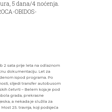
ura, 5 dana/4 noćenja.
ROCA-OBIDOS-
 2 sata prije leta na odlaznom
utnu dokumentaciju. Let za
vedenom ispod programa. Po
nosti, slijedi transfer autobusom
skih četvrti – Belem koja je pod
mbola grada, prekrasne
eska, a nekada je služila za
ost 25. travnja, koji podsjeća