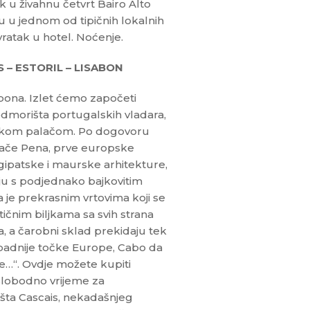
u živahnu četvrt Bairo Alto
u u jednom od tipičnih lokalnih
ratak u hotel. Noćenje.
 – ESTORIL – LISABON
bona. Izlet ćemo započeti
dmorišta portugalskih vladara,
skom palačom. Po dogovoru
ače Pena, prve europske
gipatske i maurske arhitekture,
ju s podjednako bajkovitim
e prekrasnim vrtovima koji se
ičnim biljkama sa svih strana
ca, a čarobni sklad prekidaju tek
apadnije točke Europe, Cabo da
e…“. Ovdje možete kupiti
 Slobodno vrijeme za
išta Cascais, nekadašnjeg