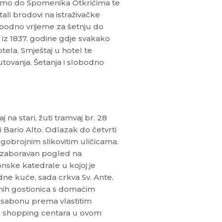
emo do Spomenika Otkrićima te
ali brodovi na istraživačke
bodno vrijeme za šetnju do
 iz 1837. godine gdje svakako
tela. Smještaj u hotel te
utovanja. Šetanja i slobodno
a stari, žuti tramvaj br. 28
 Bario Alto. Odlazak do četvrti
obrojnim slikovitim uličicama.
nezaboravan pogled na
nske katedrale u kojoj je
dne kuće, sada crkva Sv. Ante.
nih gostionica s domaćim
Lisabonu prema vlastitim
ih shopping centara u ovom