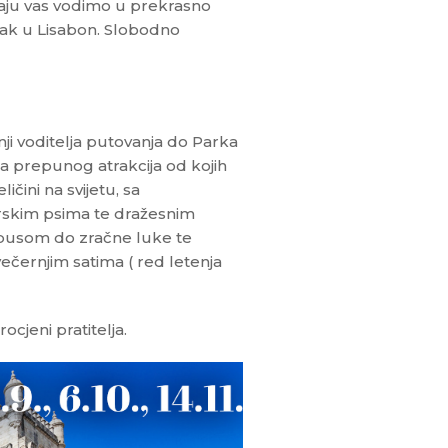
kraju vas vodimo u prekrasno
tak u Lisabon. Slobodno
i voditelja putovanja do Parka
a prepunog atrakcija od kojih
ini na svijetu, sa
skim psima te dražesnim
obusom do zračne luke te
ečernjim satima ( red letenja
jeni pratitelja.