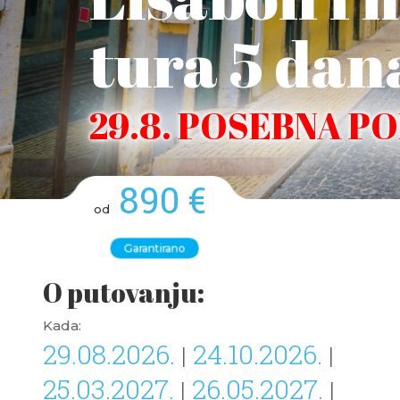
tura 5 dan
29.8. POSEBNA P
890 €
od
Garantirano
O putovanju:
Kada:
29.08.2026.
24.10.2026.
|
|
25.03.2027.
26.05.2027.
|
|