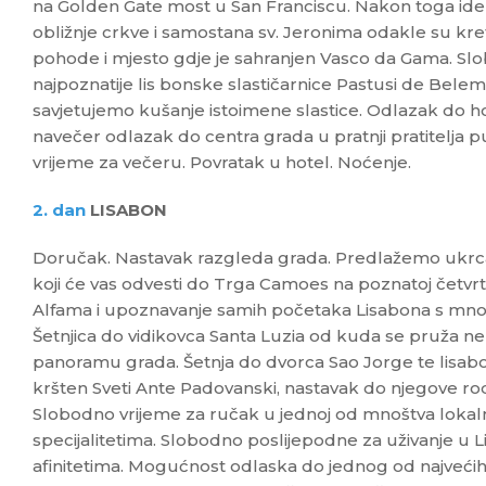
na Golden Gate most u San Franciscu. Nakon toga id
obližnje crkve i samostana sv. Jeronima odakle su kret
pohode i mjesto gdje je sahranjen Vasco da Gama. Slo
najpoznatije lis bonske slastičarnice Pastusi de Belem
savjetujemo kušanje istoimene slastice. Odlazak do ho
navečer odlazak do centra grada u pratnji pratitelja p
vrijeme za večeru. Povratak u hotel. Noćenje.
2. dan
LISABON
Doručak. Nastavak razgleda grada. Predlažemo ukrcaj n
koji će vas odvesti do Trga Camoes na poznatoj četvrti
Alfama i upoznavanje samih početaka Lisabona s mnog
Šetnjica do vidikovca Santa Luzia od kuda se pruža 
panoramu grada. Šetnja do dvorca Sao Jorge te lisabo
kršten Sveti Ante Padovanski, nastavak do njegove ro
Slobodno vrijeme za ručak u jednoj od mnoštva lokal
specijalitetima. Slobodno poslijepodne za uživanje u 
afinitetima. Mogućnost odlaska do jednog od najveć