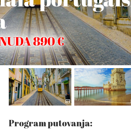
a
ONUDA 890 €
Program putovanja: