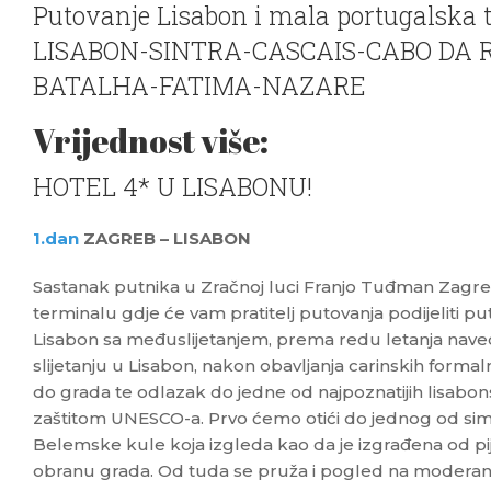
Putovanje Lisabon i mala portugalska t
LISABON-SINTRA-CASCAIS-CABO DA 
BATALHA-FATIMA-NAZARE
Vrijednost više:
HOTEL 4* U LISABONU!
1.dan
ZAGREB – LISABON
Sastanak putnika u Zračnoj luci Franjo Tuđman Zagreb
terminalu gdje će vam pratitelj putovanja podijeliti p
Lisabon sa međuslijetanjem, prema redu letanja na
slijetanju u Lisabon, nakon obavljanja carinskih formal
do grada te odlazak do jedne od najpoznatijih lisabon
zaštitom UNESCO-a. Prvo ćemo otići do jednog od si
Belemske kule koja izgleda kao da je izgrađena od pij
obranu grada. Od tuda se pruža i pogled na moderan M