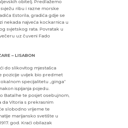
ljevskih obitelj. Predlažemo
i svježu ribu i razne morske
dića Estorila, gradića gdje se
zi nekada najveća kockarnica u
og svjetskog rata. Povratak u
večeru uz čuveni Fado
ZARE – LISABON
i do slikovitog mjestašca
 pozicije uvijek bio predmet
lokalnom specijalitetu „ginga“
e nakon ispijanja pojedu.
o Batalhe te posjet osebujnom,
da Vitoria s prekrasnim
aće slobodno vrijeme te
atije marijansko svetište u
917. god. Kraći obilazak