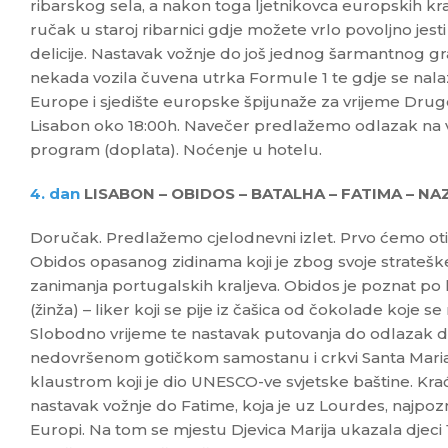
ribarskog sela, a nakon toga ljetnikovca europskih kra
ručak u staroj ribarnici gdje možete vrlo povoljno jest
delicije. Nastavak vožnje do još jednog šarmantnog gra
nekada vozila čuvena utrka Formule 1 te gdje se nala
Europe i sjedište europske špijunaže za vrijeme Drug
Lisabon oko 18:00h. Navečer predlažemo odlazak na 
program (doplata). Noćenje u hotelu.
4. dan
LISABON – OBIDOS – BATALHA – FATIMA – NA
Doručak. Predlažemo cjelodnevni izlet. Prvo ćemo otić
Obidos opasanog zidinama koji je zbog svoje strateške
zanimanja portugalskih kraljeva. Obidos je poznat po 
(žinža) – liker koji se pije iz čašica od čokolade koje s
Slobodno vrijeme te nastavak putovanja do odlazak d
nedovršenom gotičkom samostanu i crkvi Santa Maria 
klaustrom koji je dio UNESCO-ve svjetske baštine. Kr
nastavak vožnje do Fatime, koja je uz Lourdes, najpozn
Europi. Na tom se mjestu Djevica Marija ukazala djeci 1