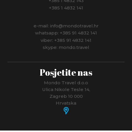
+385 1 4832 143
+385 1 4832 141
e-mail: info@mondotravel.hr
whatsapp: +385 91 4832 141
viber: +385 91 4832 141
skype: mondo.travel
Posjetite nas
Mondo Travel d.o.o
Ulica Nikole Tesle 14,
Zagreb 10 000
Hrvatska