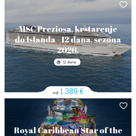
MSC Preziosa, krstarenje
do Islanda - 12 dana, sezona
2026.
12 dana
1.389 €
od
Royal Caribbean Star of the