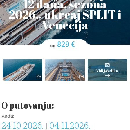
12 dana, sezona
2026., ukrcaj SPLIT i
Venecija
829 €
od
Vidi još slika
O putovanju:
Kada:
24.10.2026.
04.11.2026.
|
|