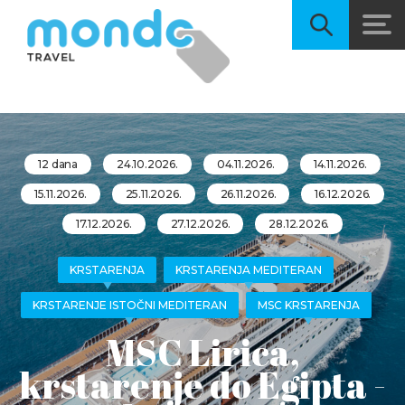
12 dana
24.10.2026.
04.11.2026.
14.11.2026.
15.11.2026.
25.11.2026.
26.11.2026.
16.12.2026.
17.12.2026.
27.12.2026.
28.12.2026.
KRSTARENJA
KRSTARENJA MEDITERAN
KRSTARENJE ISTOČNI MEDITERAN
MSC KRSTARENJA
MSC Lirica,
krstarenje do Egipta -