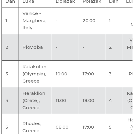
Dan
Luka
Dolazak
Polazak
Dan
Lu
Venice -
1
Marghera,
-
20:00
1
C
Italy
V
2
Plovidba
-
-
2
Ma
Katakolon
3
(Olympia),
10:00
17:00
3
Pl
Greece
Heraklion
Ka
4
(Crete),
11:00
18:00
4
(O
Greece
G
He
Rhodes,
5
08:00
17:00
5
(
Greece