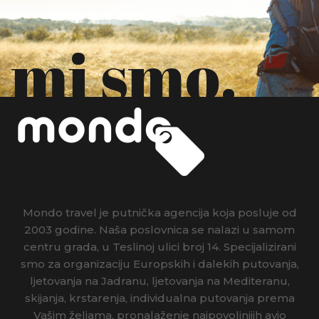
mi smo.
Mondo travel je putnička agencija koja posluje od
2003 godine. Naša poslovnica se nalazi u samom
centru grada, u Teslinoj ulici broj 14. Specijalizirani
smo za organizaciju Europskih i dalekih putovanja,
ljetovanja na Jadranu, ljetovanja na Mediteranu,
skijanja, krstarenja, individualna putovanja prema
Vašim željama, pronalaženje najpovoljnijih avio