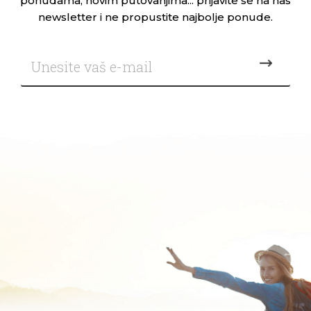
ponudama, novim putovanjima... prijavite se na naš
newsletter i ne propustite najbolje ponude.