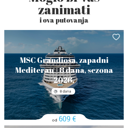
zanimati
i ova putovanja
MSC Grandiosa, zapadni
Mediteran - 8 dana, sezona
2026.
8 dana
609 €
od