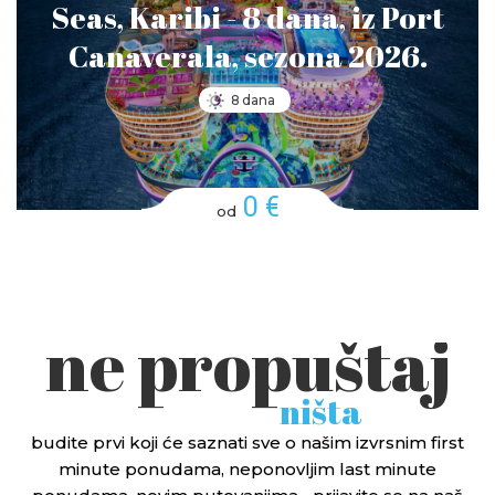
Seas, Karibi - 8 dana, iz Port
Canaverala, sezona 2026.
8 dana
0 €
od
ne propuštaj
ništa
budite prvi koji će saznati sve o našim izvrsnim first
minute ponudama, neponovljim last minute