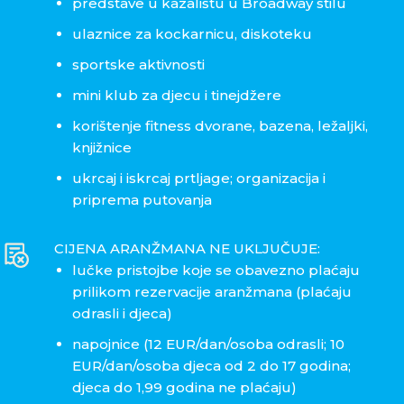
predstave u kazalištu u Broadway stilu
ulaznice za kockarnicu, diskoteku
sportske aktivnosti
mini klub za djecu i tinejdžere
korištenje fitness dvorane, bazena, ležaljki,
knjižnice
ukrcaj i iskrcaj prtljage; organizacija i
priprema putovanja
CIJENA ARANŽMANA NE UKLJUČUJE:
lučke pristojbe koje se obavezno plaćaju
prilikom rezervacije aranžmana (plaćaju
odrasli i djeca)
napojnice (12 EUR/dan/osoba odrasli; 10
EUR/dan/osoba djeca od 2 do 17 godina;
djeca do 1,99 godina ne plaćaju)