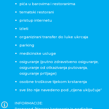
pića u barovima i restoranima
tematski restorani
pristup internetu
izleti
organizirani transfer do luke ukrcaja
parking
medicinske usluge
osiguranje (putno zdravstveno osiguranje,
osiguranje od otkazivanja putovanja,
osiguranje prtljage)
osobne troškove tijekom krstarenja
sve što nije navedeno pod „cijena uključuje“
INFORMACIJE:
Raspored /itinerer krstarenja je podložan