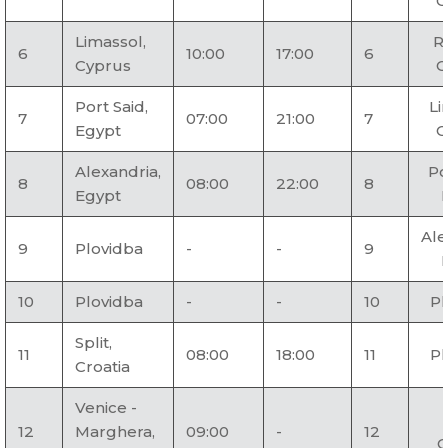
G
Limassol,
R
6
10:00
17:00
6
Cyprus
G
Port Said,
Li
7
07:00
21:00
7
Egypt
C
Alexandria,
Po
8
08:00
22:00
8
Egypt
Ale
9
Plovidba
-
-
9
10
Plovidba
-
-
10
Pl
Split,
11
08:00
18:00
11
Pl
Croatia
Venice -
12
Marghera,
09:00
-
12
C