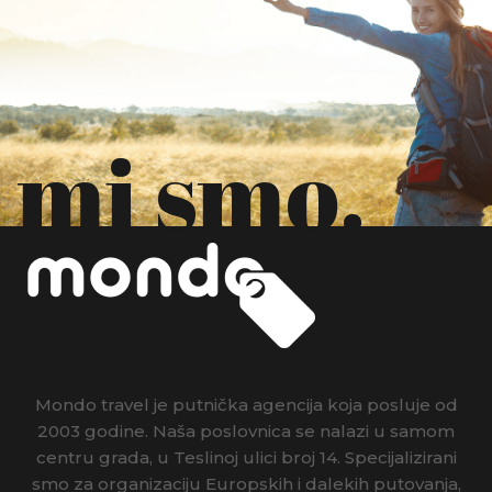
mi smo.
Mondo travel je putnička agencija koja posluje od
2003 godine. Naša poslovnica se nalazi u samom
centru grada, u Teslinoj ulici broj 14. Specijalizirani
smo za organizaciju Europskih i dalekih putovanja,