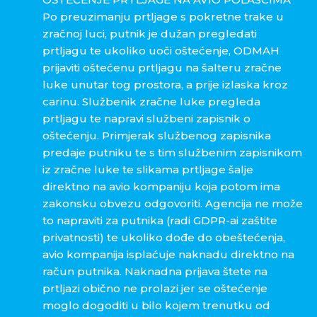
Po preuzimanju prtljage s pokretne trake u
zračnoj luci, putnik je dužan pregledati
prtljagu te ukoliko uoči oštećenje, ODMAH
prijaviti oštećenu prtljagu na šalteru zračne
luke unutar tog prostora, a prije izlaska kroz
carinu. Službenik zračne luke pregleda
prtljagu te napravi službeni zapisnik o
oštećenju. Primjerak službenog zapisnika
predaje putniku te s tim službenim zapisnikom
iz zračne luke te slikama prtljage šalje
direktno na avio kompaniju koja potom ima
zakonsku obvezu odgovoriti. Agencija ne može
to napraviti za putnika (radi GDPR-ai zaštite
privatnosti) te ukoliko dođe do obeštećenja,
avio kompanija isplaćuje naknadu direktno na
račun putnika. Naknadna prijava štete na
prtljazi obično ne prolazi jer se oštećenje
moglo dogoditi u bilo kojem trenutku od