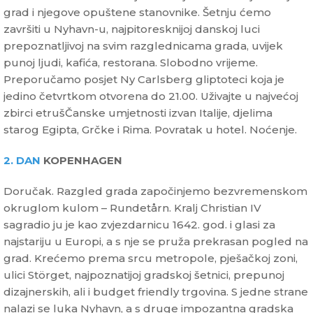
grad i njegove opuštene stanovnike. Šetnju ćemo
završiti u Nyhavn-u, najpitoresknijoj danskoj luci
prepoznatljivoj na svim razglednicama grada, uvijek
punoj ljudi, kafića, restorana. Slobodno vrijeme.
Preporučamo posjet Ny Carlsberg gliptoteci koja je
jedino četvrtkom otvorena do 21.00. Uživajte u najvećoj
zbirci etrušČanske umjetnosti izvan Italije, djelima
starog Egipta, Grčke i Rima. Povratak u hotel. Noćenje.
2. DAN
KOPENHAGEN
Doručak. Razgled grada započinjemo bezvremenskom
okruglom kulom – Rundetårn. Kralj Christian IV
sagradio ju je kao zvjezdarnicu 1642. god. i glasi za
najstariju u Europi, a s nje se pruža prekrasan pogled na
grad. Krećemo prema srcu metropole, pješačkoj zoni,
ulici Störget, najpoznatijoj gradskoj šetnici, prepunoj
dizajnerskih, ali i budget friendly trgovina. S jedne strane
nalazi se luka Nyhavn, a s druge impozantna gradska