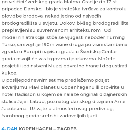
po veličini švedskog grada Malma. Grad je do 17. st.
pripadao Danskoj i bio je strateška tvrđava za kontrolu
plovidbe brodova, nekad jedno od najvećih
brodogradilišta u svijetu. Dokovi bivšeg brodogradilišta
preplavljeni su suvremenom arhitekturom. Od
modernih atrakcija ističe se vijugasti neboder Turning
Torso, sa svojih je 190m visine druga po visini stambena
zgrada u Europi i najviša zgrada u Švedskoj.Centar
grada osvojit će vas trgovima i parkovima. Možete
posjetiti i jedinstveni Muzej odvratne hrane i degustirati
kukce.
U poslijepodnevnim satima predlažemo posjet
akvarijumu Plavi planet u Copenhagenu ili provirite u
hotel Radisson u kojem se nalaze originali dizajnerskih
stolica Jaje i Labud, poznatog danskog dizajnera Arne
Jacobsena. Uživajte u atmosferi ovog predivnog,
čarobnog grada sretnih i zadovoljnih ljudi.
4. DAN
KOPENHAGEN – ZAGREB