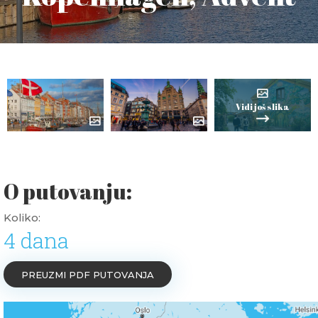
Vidi još slika
O putovanju:
Koliko:
4 dana
PREUZMI PDF PUTOVANJA