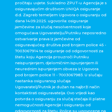
pročitaju uvjete. Sukladno ZPUT-u Agencija je s
osiguravajućim društvom UNIQA osiguranje
d.d. Zagreb temeljem Ugovora o osiguranju od
dana 14.09.2025. ugovorila: osiguranje
jamčevine za slučaj nesolventnosti koje
omogućava Ugovaratelju/Putniku neposredno
ostvarivanje prava iz jamčevine od
osiguravajućeg društva pod brojem police 45 -
7003067914 te osiguranje od odgovornosti za
štetu koju Agencija prouzroči Putniku
neispunjenjem, djelomičnim ispunjenjem ili
neurednim ispunjenjem obveza iz Ugovora
pod brojem police 11 - 7003067983. U slučaju
nastanka osiguranog slučaja
Ugovaratelj/Putnik je dužan na najbrži način
kontaktirati osiguravatelja. Ovo vrijedi kao
potvrda o osiguranju za slučaj stečaja ili platne
nemogućnosti Agencije i osiguranju od
odgovornosti za štetu. Police su ugovorene na