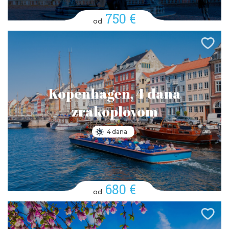
750 €
od
Kopenhagen, 4 dana
zrakoplovom
4 dana
680 €
od