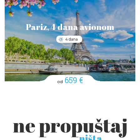
Pariz, 4 dana avionom
4 dana
659 €
od
ne propuštaj
ništa