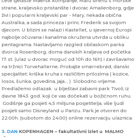
ćete sjedište Maersk kompanije, Malu sirenu s morske
strane, kraljevsko pristanište i dvorac Amalienborg, gdje
živi i popularni kraljevski par - Mary, nekada obična
Australka, a sada princeza i princ Frederik sa svojom
djecom. U blizini se nalazi i Kastellet, u sjevernoj Europi
najbolje očuvana i kanalima okružena utvrda u obliku
pentagrama. Nastavljamo razgled obilaskom parka
dvorca Rosenborg, doma danskih kraljeva od početka
17. st. (ulaz u dvorac moguć od 10h do 16h) i završavamo
na tržnici Torvehallerne. Probajte smørrebrød, danski
specijalitet: kriška kruha s različitim prilozima ( kozice,
losos, šunka, govedina, jaja… ) Slobodno vrijeme.
Predlažemo odlazak u blještavi zabavni park Tivoli, iz
davne 1843. god. koji će vas dočekati u božićnom ruhu.
Godišnje ga posjeti 4,5 milijuna posjetitelja, više ljudi
posjeti samo Disneyland u Parizu. Park je otvoren do
22:00h. (subotom do 24:00) online rezervaciju ulaznica.
3. DAN
KOPENHAGEN – fakultativni izlet u MALMO