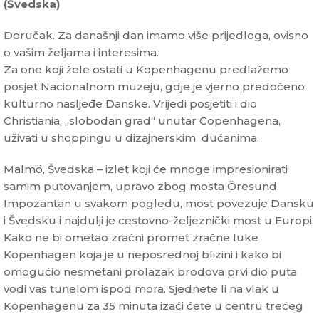
(Švedska)
Doručak. Za današnji dan imamo više prijedloga, ovisno
o vašim željama i interesima.
Za one koji žele ostati u Kopenhagenu predlažemo
posjet Nacionalnom muzeju, gdje je vjerno predočeno
kulturno nasljeđe Danske. Vrijedi posjetiti i dio
Christiania, „slobodan grad“ unutar Copenhagena,
uživati u shoppingu u dizajnerskim dućanima.
Malmö, Švedska – izlet koji će mnoge impresionirati
samim putovanjem, upravo zbog mosta Öresund.
Impozantan u svakom pogledu, most povezuje Dansku
i Švedsku i najdulji je cestovno-željeznički most u Europi.
Kako ne bi ometao zračni promet zračne luke
Kopenhagen koja je u neposrednoj blizini i kako bi
omogućio nesmetani prolazak brodova prvi dio puta
vodi vas tunelom ispod mora. Sjednete li na vlak u
Kopenhagenu za 35 minuta izaći ćete u centru trećeg