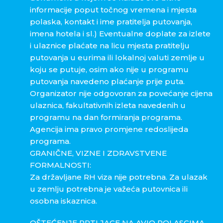
informacije poput točnog vremena i mjesta
polaska, kontakt i ime pratitelja putovanja,
imena hotela i sl.) Eventualne doplate za izlete
i ulaznice plaćate na licu mjesta pratitelju
putovanja u eurima ili lokalnoj valuti zemlje u
koju se putuje, osim ako nije u programu
putovanja navedeno plaćanje prije puta.
Organizator nije odgovoran za povećanje cijena
ulaznica, fakultativnih izleta navedenih u
programu na dan formiranja programa.
Agencija ima pravo promjene redoslijeda
programa.
GRANIČNE, VIZNE I ZDRAVSTVENE
FORMALNOSTI:
Za državljane RH viza nije potrebna. Za ulazak
u zemlju potrebna je važeća putovnica ili
osobna iskaznica.
OŠTEĆENJE PRTLJAGE NA AVIO POLASCIMA