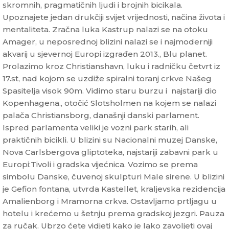
skromnih, pragmatičnih ljudi i brojnih bicikala.
Upoznajete jedan drukčiji svijet vrijednosti, načina života i
mentaliteta. Zračna luka Kastrup nalazi se na otoku
Amager, u neposrednoj blizini nalazi se i najmoderniji
akvarij u sjevernoj Europi izgrađen 2013., Blu planet.
Prolazimo kroz Christianshavn, luku i radničku četvrt iz
17.st, nad kojom se uzdiže spiralni toranj crkve Našeg
Spasitelja visok 90m. Vidimo staru burzu i najstariji dio
Kopenhagena., otočić Slotsholmen na kojem se nalazi
palača Christiansborg, današnji danski parlament.
Ispred parlamenta veliki je vozni park starih, ali
praktičnih bicikli. U blizini su Nacionalni muzej Danske,
Nova Carlsbergova gliptoteka, najstariji zabavni park u
Europi:Tivoli i gradska vijećnica. Vozimo se prema
simbolu Danske, čuvenoj skulpturi Male sirene. U blizini
je Gefion fontana, utvrda Kastellet, kraljevska rezidencija
Amalienborg i Mramorna crkva. Ostavljamo prtljagu u
hotelu i krećemo u šetnju prema gradskoj jezgri. Pauza
za ručak. Ubrzo ćete vidjeti kako je lako zavoljeti ovaj