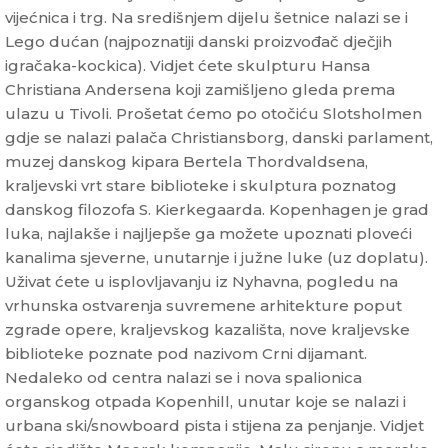
vijećnica i trg. Na središnjem dijelu šetnice nalazi se i
Lego dućan (najpoznatiji danski proizvođač dječjih
igračaka-kockica). Vidjet ćete skulpturu Hansa
Christiana Andersena koji zamišljeno gleda prema
ulazu u Tivoli. Prošetat ćemo po otočiću Slotsholmen
gdje se nalazi palača Christiansborg, danski parlament,
muzej danskog kipara Bertela Thordvaldsena,
kraljevski vrt stare biblioteke i skulptura poznatog
danskog filozofa S. Kierkegaarda. Kopenhagen je grad
luka, najlakše i najljepše ga možete upoznati ploveći
kanalima sjeverne, unutarnje i južne luke (uz doplatu).
Uživat ćete u isplovljavanju iz Nyhavna, pogledu na
vrhunska ostvarenja suvremene arhitekture poput
zgrade opere, kraljevskog kazališta, nove kraljevske
biblioteke poznate pod nazivom Crni dijamant.
Nedaleko od centra nalazi se i nova spalionica
organskog otpada Kopenhill, unutar koje se nalazi i
urbana ski/snowboard pista i stijena za penjanje. Vidjet