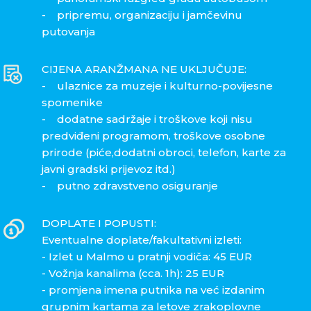
- pripremu, organizaciju i jamčevinu
putovanja
CIJENA ARANŽMANA NE UKLJUČUJE:
- ulaznice za muzeje i kulturno-povijesne
spomenike
- dodatne sadržaje i troškove koji nisu
predviđeni programom, troškove osobne
prirode (piće,dodatni obroci, telefon, karte za
javni gradski prijevoz itd.)
- putno zdravstveno osiguranje
DOPLATE I POPUSTI:
Eventualne doplate/fakultativni izleti:
- Izlet u Malmo u pratnji vodiča: 45 EUR
- Vožnja kanalima (cca. 1h): 25 EUR
- promjena imena putnika na već izdanim
grupnim kartama za letove zrakoplovne