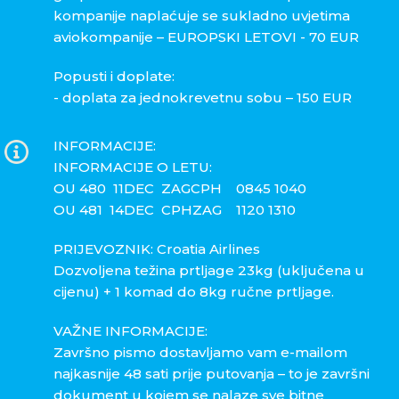
kompanije naplaćuje se sukladno uvjetima
aviokompanije – EUROPSKI LETOVI - 70 EUR
Popusti i doplate:
- doplata za jednokrevetnu sobu – 150 EUR
INFORMACIJE:
INFORMACIJE O LETU:
OU 480 11DEC ZAGCPH 0845 1040
OU 481 14DEC CPHZAG 1120 1310
PRIJEVOZNIK: Croatia Airlines
Dozvoljena težina prtljage 23kg (uključena u
cijenu) + 1 komad do 8kg ručne prtljage.
VAŽNE INFORMACIJE:
Završno pismo dostavljamo vam e-mailom
najkasnije 48 sati prije putovanja – to je završni
dokument u kojem se nalaze sve bitne