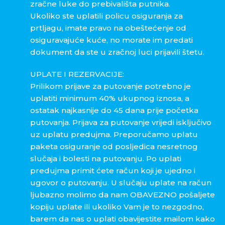
zračne luke do prebivališta putnika.
Ukoliko ste uplatili policu osiguranja za
prtljagu, imate pravo na obeštećenje od
osiguravajuće kuće, no morate im predati
dokument da ste u zračnoj luci prijavili štetu.
UPLATE I REZERVACIJE:
Prilikom prijave za putovanje potrebno je
uplatiti minimum 40% ukupnog iznosa, a
ostatak najkasnije do 45 dana prije početka
putovanja. Prijava za putovanje vrijedi isključivo
uz uplatu predujma. Preporučamo uplatu
paketa osiguranje od posljedica nesretnog
slučaja i bolesti na putovanju. Po uplati
predujma primit ćete račun koji je ujedno i
ugovor o putovanju. U slučaju uplate na račun
ljubazno molimo da nam OBAVEZNO pošaljete
kopiju uplate ili ukoliko Vam je to nezgodno,
barem da nas o uplati obavijestite mailom kako