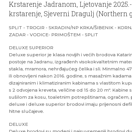
Krstarenje Jadranom, Ljetovanje 2025.-
krstarenje, Sjeverni Dragulj (Northern
SPLIT - TROGIR - SKRADIN/NP KRKA/ŠIBENIK - KORNA
ZADAR - VODICE- PRIMOŠTEM - SPLIT
DELUXE SUPERIOR
Deluxe superior je klasa novijih i većih brodova Katarin
postoje na Jadranu, izgrađenh visokokvaltetnim mater
stakla, mramora, nehrđajućeg čelika i sli. Minmalno 47
ili obnovljeni nakon 2016. godine, s masažnim kadama 
dizajniranim i klimatiziranim kabinama s vlastitom ku
s 2 odvojena kreveta, veličine od 15 do 20 m". Kabine
sušilom za kosu, toaletnim potrepštinama, ogračem, p
deluxe i deluxe superior brodovi imaju prijenosni def
hitne slučajeve.
DELUXE
Deluxe brodovi su modeni i najsuvremeniji brodovi du