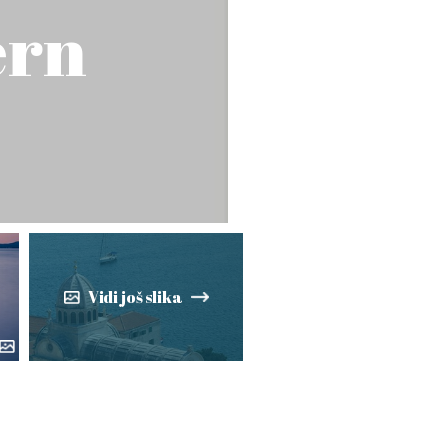
ern
Vidi još slika