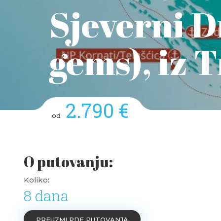
Sjeverni D
gems), iz 
2.790 €
od
O putovanju:
Koliko:
8 dana
PREUZMI PDF PUTOVANJA