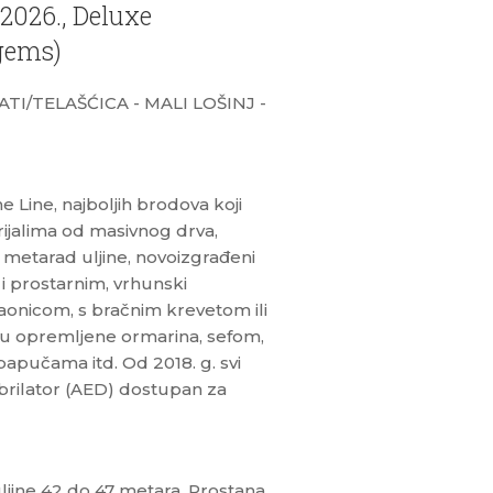
2026., Deluxe
 gems)
TI/TELAŠĆICA - MALI LOŠINJ -
e Line, najboljih brodova koji
ijalima od masivnog drva,
 metarad uljine, novoizgrađeni
i prostarnim, vrhunski
paonicom, s bračnim krevetom ili
 su opremljene ormarina, sefom,
apučama itd. Od 2018. g. svi
ibrilator (AED) dostupan za
ljine 42 do 47 metara. Prostana