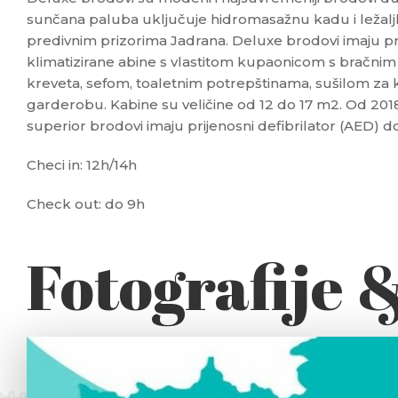
sunčana paluba uključuje hidromasažnu kadu i ležaljke
predivnim prizorima Jadrana. Deluxe brodovi imaju pr
klimatizirane abine s vlastitom kupaonicom s bračnim
kreveta, sefom, toaletnim potrepštinama, sušilom za
garderobu. Kabine su veličine od 12 do 17 m2. Od 2018.
superior brodovi imaju prijenosni defibrilator (AED) d
Checi in: 12h/14h
Check out: do 9h
Fotografije 