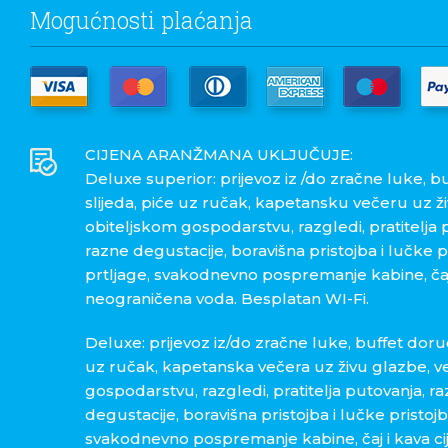
Mogućnosti plaćanja
CIJENA ARANŽMANA UKLJUČUJE:
Deluxe superior: prijevoz iz /do zračne luke, b
slijeda, piće uz ručak, kapetansku večeru uz ž
obiteljskom gospodarstvu, razgledi, pratitelja p
razne degustacije, boravišna pristojba i lučke 
prtljage, svakodnevno pospremanje kabine, čaj i
neograničena voda. Besplatan WI-Fi.
Deluxe: prijevoz iz/do zračne luke, buffet doruča
uz ručak, kapetanska večera uz živu glazbe, v
gospodarstvu, razgledi, pratitelja putovanja, raz
degustacije, boravišna pristojba i lučke pristoj
svakodnevno pospremanje kabine, čaj i kava cij