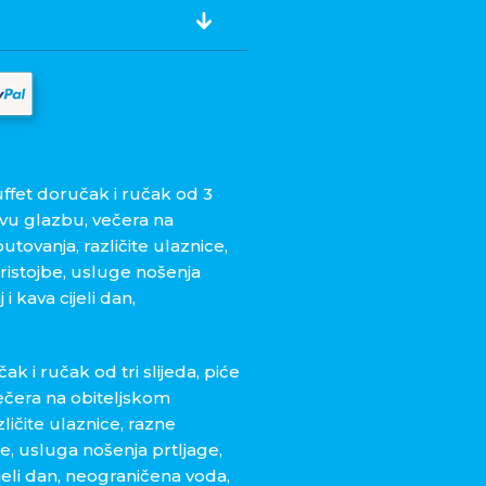
uffet doručak i ručak od 3
ivu glazbu, večera na
utovanja, različite ulaznice,
pristojbe, usluge nošenja
 kava cijeli dan,
k i ručak od tri slijeda, piće
ečera na obiteljskom
ličite ulaznice, razne
be, usluga nošenja prtljage,
eli dan, neograničena voda,