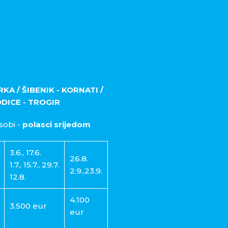
A / ŠIBENIK - KORNATI /
ODICE - TROGIR
sobi -
polasci srijedom
3.6., 17.6.
26.8.
1.7., 15.7., 29.7.
2.9.,23.9.
12.8.
4.100
3.500 eur
eur