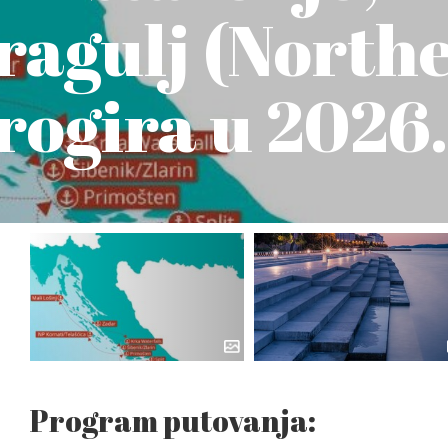
ragulj (North
Trogira u 2026.
Program putovanja: