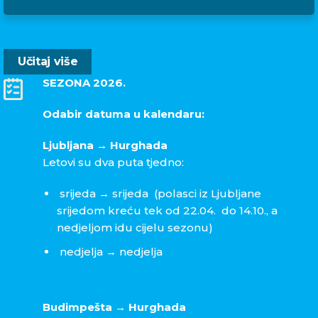
Učitaj više
SEZONA 2026.
Odabir datuma u kalendaru:
Ljubljana → Hurghada
Letovi su dva puta tjedno:
srijeda → srijeda (polasci iz Ljubljane
srijedom kreću tek od 22.04. do 14.10., a
nedjeljom idu cijelu sezonu)
nedjelja → nedjelja
Budimpešta → Hurghada