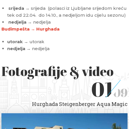
srijeda
→ srijeda (polasci iz Ljubljane srijedom kreću
tek od 22.04. do 14.10., a nedjeljom idu cijelu sezonu)
nedjelja
→ nedjelja
Budimpešta → Hurghada
utorak
→ utorak
nedjelja
→ nedjelja
Fotografije & video
01
09
Hurghada Steigenberger Aqua Magic