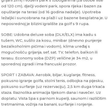
grijani zimi) i vodeni park s toboganima (za osobe više
od 120 cm), dječji vodeni park, spora rijeka i bazen za
opuštanje na terasi (od 16 godina nadalje). Upotreba
ležaljki i suncobrana na plaži i uz bazene besplatna je. U
neposrednoj je blizini igralište za golf s 9 rupa.
SOBE: Udobna deluxe soba (DLX/ELX) ima kadu s
tušem, WC, sušilo za kosu, minibar (dnevno punjenje
bezalkoholnim pićima i vodom), klima uređaj s
mogućnošću grijanja, sef, sat. TV, telefon, balkon ili
terasu. Economy soba (DZP) veličine je 34 m2, u
sporednoj zgradi i ima francuski prozor.
SPORT I ZABAVA: Aerobik, biljar, kuglanje, fitness,
pokusno igranje golfa, stolni tenis, odbojka na pijesku,
pokusno surfanje (uz rezervaciju), 2,5 km duga trkaća
staza. Raznolika animacija tijekom dana i navečer. Uz
doplatu: Vista Spa s parnom kupelji, saunom i različitim
tretmanima, vožnja na banani, surfanje i ronjenje.