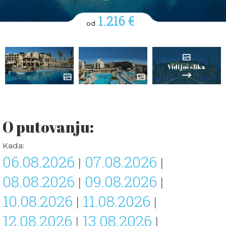
1.216 €
od
Vidi još slika
O putovanju:
Kada:
06.08.2026
07.08.2026
|
|
08.08.2026
09.08.2026
|
|
10.08.2026
11.08.2026
|
|
12.08.2026
13.08.2026
|
|