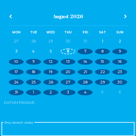
August
2026
MON
TUE
WED
THU
FRI
SAT
SUN
27
28
29
30
31
1
2
3
4
5
6
7
8
9
10
11
12
13
14
15
16
17
18
19
20
21
22
23
24
25
26
27
28
29
30
31
1
2
3
4
5
6
DATUM PRIJAVE:
Broj odraslih osoba