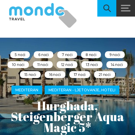
5 noći
6 noći
7 noći
8 noći
9 noći
10 noći
11 noći
12 noći
13 noći
14 noći
15 noći
16 noći
17 noći
21 noći
MEDITERAN
MEDITERAN - LJETOVANJE, HOTELI
Hurghada,
Steigenberger Aqua
Magic 5*