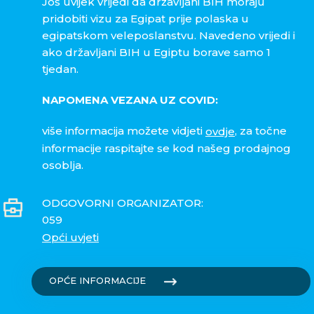
Još uvijek vrijedi da državljani BIH moraju
pridobiti vizu za Egipat prije polaska u
egipatskom veleposlanstvu. Navedeno vrijedi i
ako državljani BIH u Egiptu borave samo 1
tjedan.
NAPOMENA VEZANA UZ COVID:
više informacija možete vidjeti
, za točne
ovdje
informacije raspitajte se kod našeg prodajnog
osoblja.
ODGOVORNI ORGANIZATOR:
059
Opći uvjeti
OPĆE INFORMACIJE