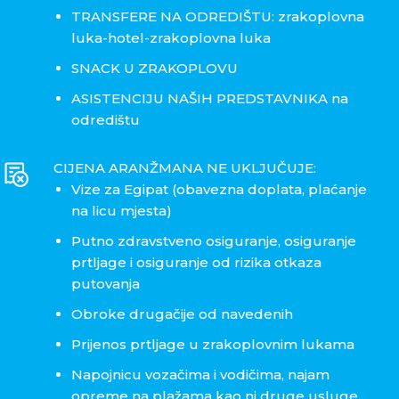
TRANSFERE NA ODREDIŠTU: zrakoplovna
luka-hotel-zrakoplovna luka
SNACK U ZRAKOPLOVU
ASISTENCIJU NAŠIH PREDSTAVNIKA na
odredištu
CIJENA ARANŽMANA NE UKLJUČUJE:
Vize za Egipat (obavezna doplata, plaćanje
na licu mjesta)
Putno zdravstveno osiguranje, osiguranje
prtljage i osiguranje od rizika otkaza
putovanja
Obroke drugačije od navedenih
Prijenos prtljage u zrakoplovnim lukama
Napojnicu vozačima i vodičima, najam
opreme na plažama kao ni druge usluge