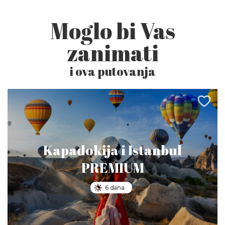
Moglo bi Vas
zanimati
i ova putovanja
Kapadokija i Istanbul
PREMIUM
6 dana