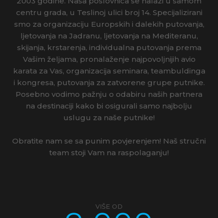
2003 godine. Naša poslovnica se nalazi u samom
centru grada, u Teslinoj ulici broj 14. Specijalizirani
BLUESUN HOTELI
smo za organizaciju Europskih i dalekih putovanja,
ljetovanja na Jadranu, ljetovanja na Mediteranu,
LIBURNIA HOTELI
skijanja, krstarenja, individualna putovanja prema
Vašim željama, pronalaženje najpovoljnijih avio
karata za Vas, organizacija seminara, teambuldinga
i kongresa, putovanja za zatvorene grupe putnike.
Posebno vodimo pažnju o odabiru naših partnera
na destinaciji kako bi osigurali samo najbolju
uslugu za naše putnike!
Obratite nam se sa punim povjerenjem! Naš stručni
team stoji Vam na raspolaganju!
VIŠE OD