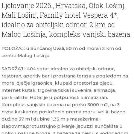
Ljetovanje 2026., Hrvatska, Otok Lošinj,
Mali Lošinj, Family hotel Vespera 4*,
idealno za obiteljski odmor, 2 km od
Malog Lošinja, kompleks vanjski bazena
POLOŽAJ: u Sunčanoj Uvali, 50 m od mora i 2 km od
centra Malog Lošinja.
SADRŽAJI: 404 sobe, idealno za obiteljski odmor,
restoran, aperitiv bar i prostrana terasa s pogledom na
more, dječje igraonice, klupski prostori za djecu,
Internet kutak, trgovina tiska i suvenira, animacija,
parkiralište. Hotel je u potpunosti klimatiziran.
Kompleks vanjskih bazena na preko 3000 m2, na 3
nivoa kaskadno posloženih prema moru: veliki bazen
dužine 37 m i dubine 1,35 m s masažerima i
slapovima,protustrujno plivanje, jacuzzi, sunčališta u
obliku palube broda, 2 bazena za djecu s vodopadom,