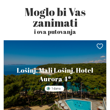
Moglo bi Vas
zanimati
i ova putovanja
Lošinj, Mali Lošinj, Hotel
Aurora 4*
1 dana