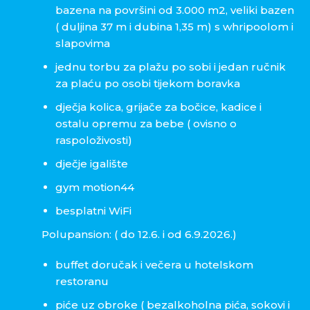
bazena na površini od 3.000 m2, veliki bazen
( duljina 37 m i dubina 1,35 m) s whripoolom i
slapovima
jednu torbu za plažu po sobi i jedan ručnik
za plaću po osobi tijekom boravka
dječja kolica, grijače za bočice, kadice i
ostalu opremu za bebe ( ovisno o
raspoloživosti)
dječje igalište
gym motion44
besplatni WiFi
Polupansion: ( do 12.6. i od 6.9.2026.)
buffet doručak i večera u hotelskom
restoranu
piće uz obroke ( bezalkoholna pića, sokovi i