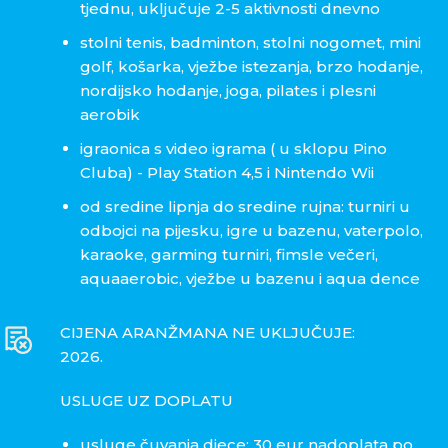
tjednu, uključuje 2-5 aktivnosti dnevno
stolni tenis, badminton, stolni nogomet, mini
golf, košarka, vježbe istezanja, brzo hodanje,
nordijsko hodanje, joga, pilates i plesni
aerobik
igraonica s video igrama ( u sklopu Pino
Cluba) - Play Station 4,5 i Nintendo Wii
od sredine lipnja do sredine rujna: turniri u
odbojci na pijesku, igre u bazenu, vaterpolo,
karaoke, garming turniri, fimsle večeri,
aquaaerobic, vježbe u bazenu i aqua dence
CIJENA ARANŽMANA NE UKLJUČUJE:
2026.
USLUGE UZ DOPLATU
usluge čuvanja djece: 30 eur nadoplata po