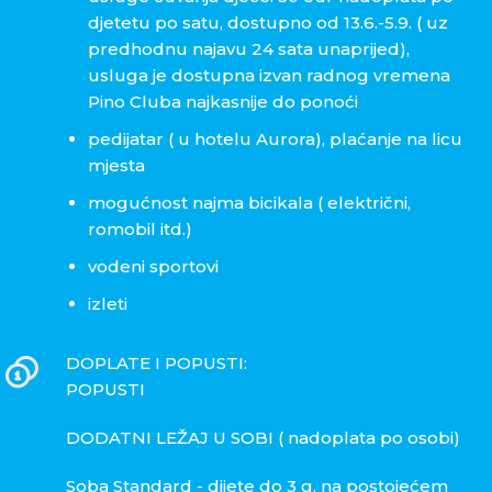
djetetu po satu, dostupno od 13.6.-5.9. ( uz
predhodnu najavu 24 sata unaprijed),
usluga je dostupna izvan radnog vremena
Pino Cluba najkasnije do ponoći
pedijatar ( u hotelu Aurora), plaćanje na licu
mjesta
mogućnost najma bicikala ( električni,
romobil itd.)
vodeni sportovi
izleti
DOPLATE I POPUSTI:
POPUSTI
DODATNI LEŽAJ U SOBI ( nadoplata po osobi)
Soba Standard - dijete do 3 g. na postojećem