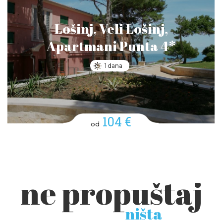
Lošinj, Veli Lošinj,
Apartmani Punta 4*
1 dana
104 €
od
ne propuštaj
ništa