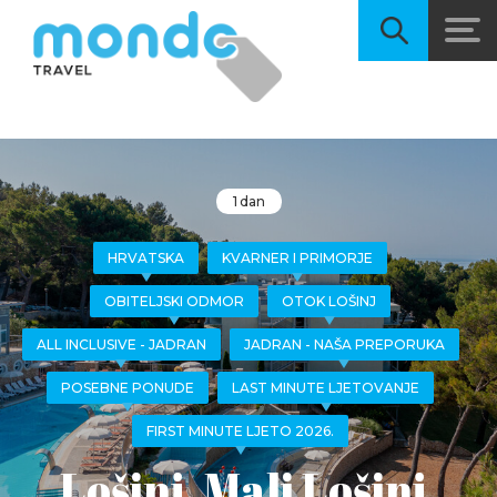
1 dan
HRVATSKA
KVARNER I PRIMORJE
OBITELJSKI ODMOR
OTOK LOŠINJ
ALL INCLUSIVE - JADRAN
JADRAN - NAŠA PREPORUKA
POSEBNE PONUDE
LAST MINUTE LJETOVANJE
FIRST MINUTE LJETO 2026.
Lošinj, Mali Lošinj,