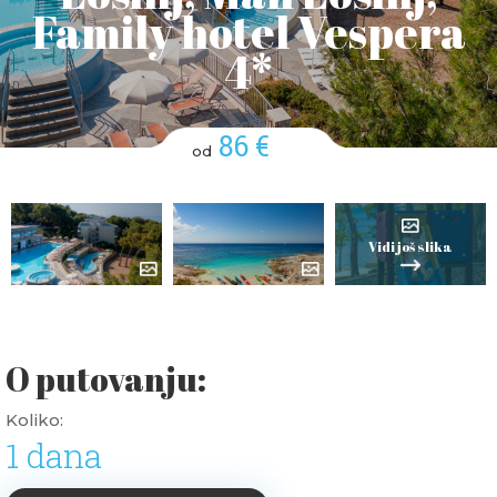
Family hotel Vespera
4*
86 €
od
Vidi još slika
O putovanju:
Koliko:
1 dana