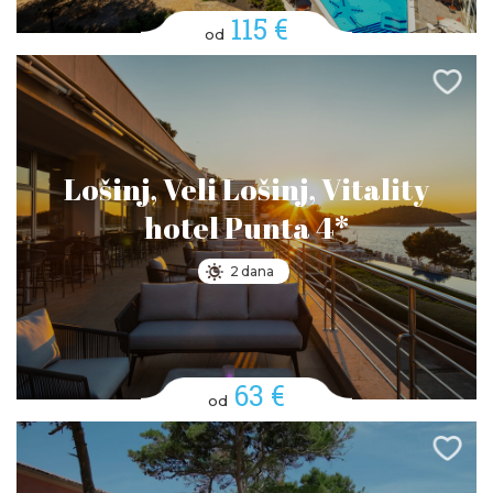
115 €
od
Lošinj, Veli Lošinj, Vitality
hotel Punta 4*
2 dana
63 €
od