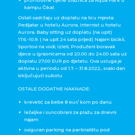
promotivne cijene ulaznica za Aqua Park u
kampu Čikat
Ostali sadržaju uz doplatu na licu mjesta:
Pedijatar u hotelu Aurora, Internist u hotelu
Aurora, Baby sitting uz doplatu (na upit)
17.6.-10.9. ( na upit 24 sata prijed) Najam bicikli,
Sportovi na vodi, Izleti, Produženi boravak
djece u igraonicama od 20.00 do 24.00 sata uz
doplatu 27,00 EUR po djetetu. Ova usluga je
aktivna u periodu od 1.7. – 31.8.2022., svaki dan
isključujući subotu
OSTALE DODATNE NAKNADE:
krevetić za bebe 8 eur/ kom po danu
ležaljke i suncobrani za plažu za dnevni
najam
osiguran parking na parkiralištu pod