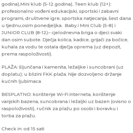
godina),Mini klub (5-12 godina), Teen klub (12+):
profesionalno vođeni edukacijski, sportski i zabavni
programi, društvene igre, sportska natjecanja, šest dana
u tjednu,osim ponedjeljka. Baby i Mini Club (5-8) i
JUNIOR CLUB (8-12)– cjelodnevna briga o djeci svaki
dan osim subote. Dječja kolica, kadice, grijači za bočice,
kuhala za vodu te ostala dječja oprema (uz depozit,
prema raspoloživosti).
PLAŽA: šljunčana i kamenita, ležaljke i suncobrani (uz
doplatu); u blizini FKK plaža. Nije dozvoljeno držanje
kućnih ljubimaca
BESPLATNO: korištenje Wi-Fi interneta, korištenje
vanjskih bazena, suncobrana i ležaljki uz bazen (ovisno o
raspoloživosti), ručnik za plažu po osobi i boravku i
torba za plažu.
Check in: od 15 sati