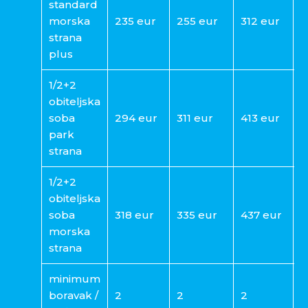
standard
morska
235 eur
255 eur
312 eur
3
strana
plus
1/2+2
obiteljska
soba
294 eur
311 eur
413 eur
5
park
strana
1/2+2
obiteljska
soba
318 eur
335 eur
437 eur
5
morska
strana
minimum
boravak /
2
2
2
3