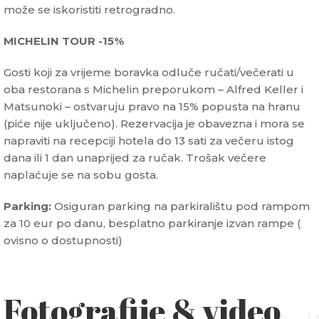
može se iskoristiti retrogradno.
MICHELIN TOUR -15%
Gosti koji za vrijeme boravka odluče ručati/večerati u
oba restorana s Michelin preporukom – Alfred Keller i
Matsunoki – ostvaruju pravo na 15% popusta na hranu
(piće nije uključeno). Rezervacija je obavezna i mora se
napraviti na recepciji hotela do 13 sati za večeru istog
dana ili 1 dan unaprijed za ručak.
Trošak večere
naplaćuje se na sobu gosta.
Parking:
Osiguran parking na parkiralištu pod rampom
za 10 eur po danu, besplatno parkiranje izvan rampe (
ovisno o dostupnosti)
Fotografije & video