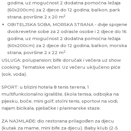
godina, uz mogućnost 2 dodatna pomoćna ležaja
(60x200cm) za 2 djece do 12 godina, balkon, park
2
strana, površine 2 x 20 m
OBITELJSKA SOBA, MORSKA STRANA - dvije spojene
dvokrevetne sobe za 2 odrasle osobe i 2 djece do 16
godina, uz mogućnost 2 dodatna pomoćna ležaja
(60x200cm) za 2 djece do 12 godina, balkon, morska
2
strana, površine 2 x 22 m
USLUGA: polupansion; bife doručak i večera uz show
cooking. Tematske večeri. Uz večeru uključeno piće
(sok, voda).
SPORT: u blizini hotela 8 tenis terena, 1
multifunkcionalno igralište, škola tenisa, odbojka na
pijesku, boče, mini golf, stolni tenis, sportovi na vodi,
najam bicikala, pješačke i planinarske staze.
ZA NAJMLAĐE: dio restorana prilagođen za djecu
(kutak za mame, mini bife za djecu). Baby klub (2-5