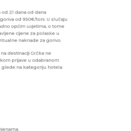
m od 21 dana od dana
goriva od 950€/toni. U slučaju
ladno općim uvjetima, o tome
vljene cijene za polaske u
entualne naknade za gorivo.
na destinaciji Grčka ne
ilikom prijave u odabranom
je glede na kategoriju hotela
omjenama.