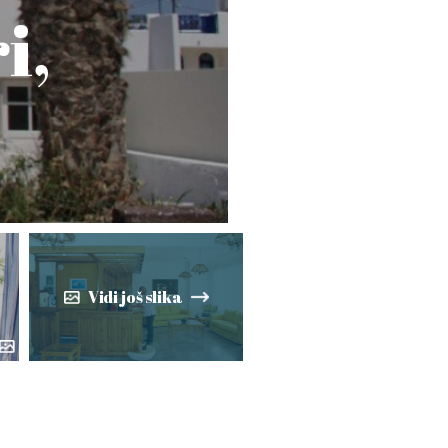
i,
Vidi još slika