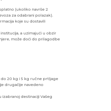
splatno (ukoliko navrše 2
jevoza za odabrani polazak).
rmacija koje su dostavili
titucija, a uzimajući u obzir
mjere, može doći do prilagodbe
o 20 kg i 5 kg ručne prtljage
ije drugačije navedeno
u izabranoj destinaciji Vašeg