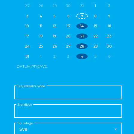
27
28
29
30
31
1
2
3
4
5
6
7
8
9
10
11
12
13
14
15
16
17
18
19
20
21
22
23
24
25
26
27
28
29
30
31
1
2
3
4
5
6
DATUM PRIJAVE:
Broj odraslih osoba
Broj djece
Tip usluge
Sve