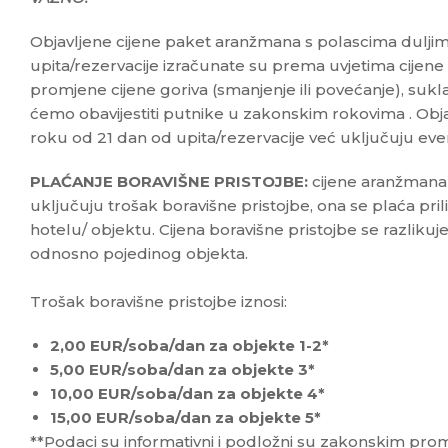
Objavljene cijene paket aranžmana s polascima dulji
upita/rezervacije izračunate su prema uvjetima cijene 
promjene cijene goriva (smanjenje ili povećanje), suk
ćemo obavijestiti putnike u zakonskim rokovima . Obja
roku od 21 dan od upita/rezervacije već uključuju ev
PLAĆANJE BORAVIŠNE PRISTOJBE:
cijene aranžmana 
uključuju trošak boravišne pristojbe, ona se plaća pr
hotelu/ objektu. Cijena boravišne pristojbe se razliku
odnosno pojedinog objekta.
Trošak boravišne pristojbe iznosi:
2,00 EUR/soba/dan za objekte 1-2*
5,00 EUR/soba/dan za objekte 3*
10,00 EUR/soba/dan za objekte 4*
15,00 EUR/soba/dan za objekte 5*
**Podaci su informativni i podložni su zakonskim pr