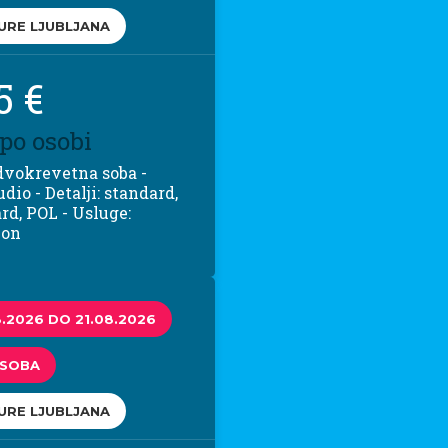
URE LJUBLJANA
5 €
 po osobi
 dvokrevetna soba -
udio - Detalji: standard,
rd, POL - Usluge:
ion
8.2026 DO 21.08.2026
OSOBA
URE LJUBLJANA