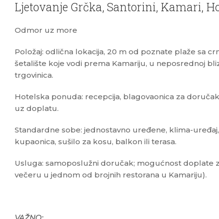
Ljetovanje Grčka, Santorini, Kamari, H
Odmor uz more
Položaj: odlična lokacija, 20 m od poznate plaže sa c
šetalište koje vodi prema Kamariju, u neposrednoj blizi
trgovinica.
Hotelska ponuda: recepcija, blagovaonica za doručak, 
uz doplatu.
Standardne sobe: jednostavno uređene, klima-uređaj, S
kupaonica, sušilo za kosu, balkon ili terasa.
Usluga: samoposlužni doručak; mogućnost doplate z
večeru u jednom od brojnih restorana u Kamariju).
VAŽNO: