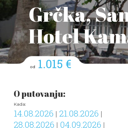
Grčka, San
Hotel Kama
1.015 €
od
O putovanju:
Kada:
14.08.2026
21.08.2026
|
|
28.08.2026
04.09.2026
|
|