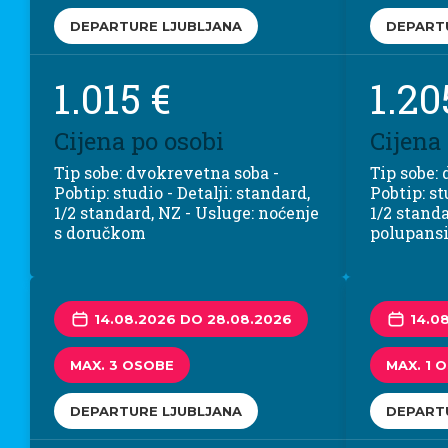
DEPARTURE LJUBLJANA
DEPART
1.015 €
1.20
Cijena po osobi
Cijena
Tip sobe: dvokrevetna soba -
Tip sobe:
Pobtip: studio - Detalji: standard,
Pobtip: st
1/2 standard, NZ - Usluge: noćenje
1/2 standa
s doručkom
polupans
14.08.2026 DO 28.08.2026
14.0
MAX. 3 OSOBE
MAX. 1 
DEPARTURE LJUBLJANA
DEPART