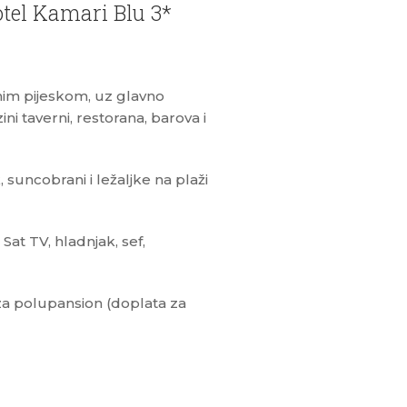
otel Kamari Blu 3*
rnim pijeskom, uz glavno
ni taverni, restorana, barova i
suncobrani i ležaljke na plaži
at TV, hladnjak, sef,
a polupansion (doplata za