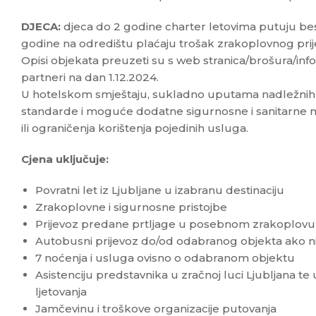
DJECA:
djeca do 2 godine charter letovima putuju be
godine na odredištu plaćaju trošak zrakoplovnog pri
Opisi objekata preuzeti su s web stranica/brošura/info
partneri na dan 1.12.2024.
U hotelskom smještaju, sukladno uputama nadležnih ins
standarde i moguće dodatne sigurnosne i sanitarne 
ili ograničenja korištenja pojedinih usluga.
Cjena uključuje:
Povratni let iz Ljubljane u izabranu destinaciju
Zrakoplovne i sigurnosne pristojbe
Prijevoz predane prtljage u posebnom zrakoplovu d
Autobusni prijevoz do/od odabranog objekta ako n
7 noćenja i usluga ovisno o odabranom objektu
Asistenciju predstavnika u zračnoj luci Ljubljana te 
ljetovanja
Jamčevinu i troškove organizacije putovanja