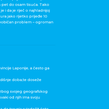
 pet do osam tisuća. Tako
 i da je riječ o najhladnijoj
ura jako rijetko prijeđe 10
o neobičan problem – ogroman
vincije Laponije, a često ga
odišnje doba,te doseže
i zbog svojeg geografskog
vaki od njih ima svoju
a do travnja,svjedočit ćete