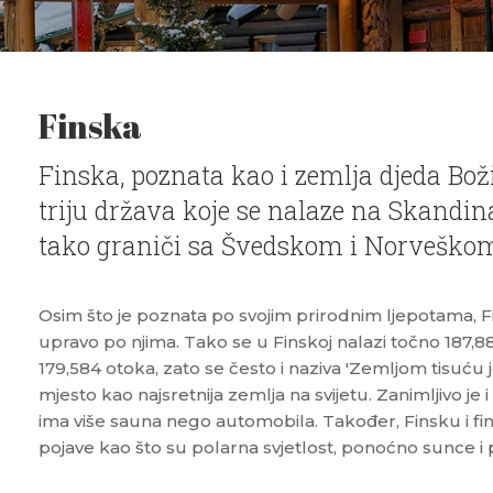
Finska
Finska, poznata kao i zemlja djeda Boži
triju država koje se nalaze na Skandi
tako graniči sa Švedskom i Norveškom,
Osim što je poznata po svojim prirodnim ljepotama, F
upravo po njima. Tako se u Finskoj nalazi točno 187,8
179,584 otoka, zato se često i naziva 'Zemljom tisuću je
mjesto kao najsretnija zemlja na svijetu. Zanimljivo je i
ima više sauna nego automobila. Također, Finsku i f
pojave kao što su polarna svjetlost, ponoćno sunce i 