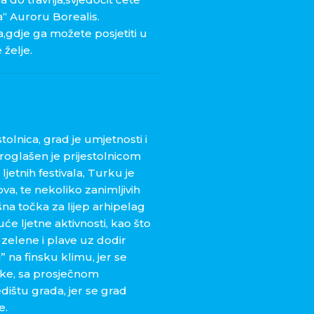
a“ Auroru Borealis.
gdje ga možete posjetiti u
 želje.
tolnica, grad je umjetnosti i
Proglašen je prijestolnicom
ljetnih festivala, Turku je
va, te nekoliko zanimljivih
šna točka za lijep arhipelag
će ljetne aktivnosti, kao što
 zelene i plave uz dodir
” na finsku klimu, jer se
ake, sa prosječnom
dištu grada, jer se grad
e.