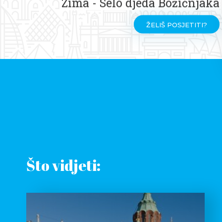
Zima - Selo djeda Božićnjaka
ŽELIŠ POSJETITI?
Što vidjeti: