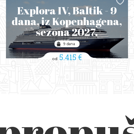
Explora IV, Baltik - 9
dana, iz Kopenhagena,
sezona 2027.
9 dana
5.415 €
od
 propuš