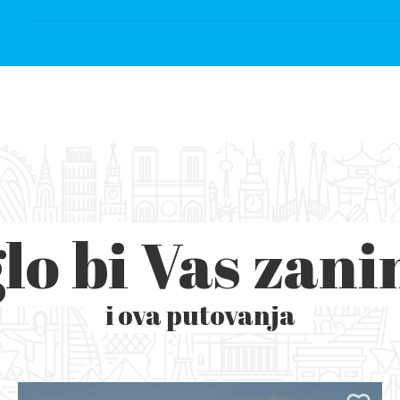
lo bi Vas zani
i ova putovanja