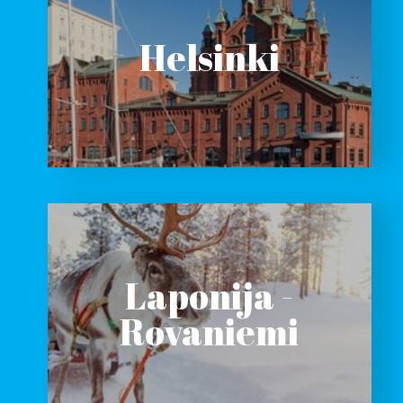
Helsinki
Laponija -
Rovaniemi