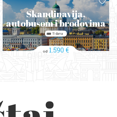
Skandinavija,
autobusom i brodovima
11 dana
1.590 €
od
taj