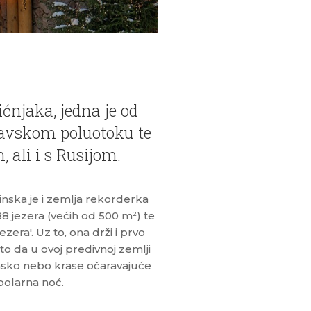
ćnjaka, jedna je od
navskom poluotoku te
 ali i s Rusijom.
inska je i zemlja rekorderka
88 jezera (većih od 500 m²) te
zera'. Uz to, ona drži i prvo
 to da u ovoj predivnoj zemlji
insko nebo krase očaravajuće
polarna noć.