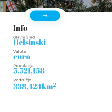
Info
Glavni grad
Helsinski
Valuta
euro
Populacija
5,521,158
Područje
2
338,424km