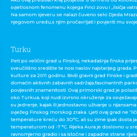
svjetlosnom fenomenu kojega Finci zovu i „lisičja vatr
Na samom sjeveru se nalazi čuveno selo Djeda Mraza,
njegovom uredu,s njim pročavrljati i povjeriti mu svoje
Turku
Peti po veličini grad u Finskoj, nekadašnja finska prijes
sveučilišno središte te nosi naslov najstarijeg grada. 
kulture za 2011 godinu. Bivši glavni grad Finske i grad 
domaćin aktivnih zabavnih sadržaja,fascinantnih parko
povijesnih znamenitosti. Ovaj primorski grad je polazi
oko Turkua, koji nudi izvrsno okruženje za osvježavaju
su jedrenje, kajak ili jednostavno uživanje u nijansama
svježeg Finskog morskog zraka. Ljeti ovaj grad ne “liči
temperature kreću do 3O°C, ali su zime ipak dosta j
temperaturom od -7 °C. Rijeka Aura je doslovno u sre
ravnomjerno gradio i sa istočne i zapadne strane rijek