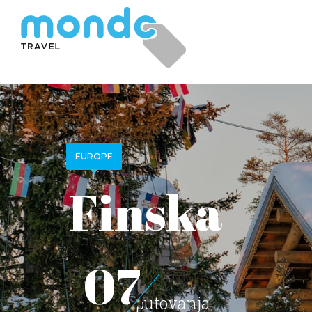
EUROPE
Finska
07
putovanja