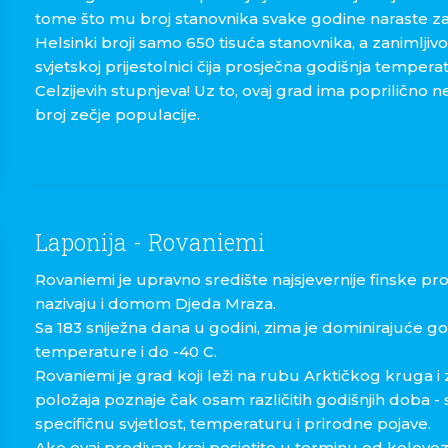
tome što mu broj stanovnika svake godine naraste za
Helsinki broji samo 650 tisuća stanovnika, a zanimljivo je
svjetskoj prijestolnici čija prosječna godišnja temperat
Celzijevih stupnjeva! Uz to, ovaj grad ima popriličn
broj zečje populacije.
Laponija - Rovaniemi
Rovaniemi je upravno središte najsjevernije finske pro
nazivaju i domom Djeda Mraza.
Sa 183 sniježna dana u godini, zima je dominirajuće g
temperature i do -40 C.
Rovaniemi je grad koji leži na rubu Arktičkog kruga 
položaja poznaje čak osam različitih godišnjih doba - s
specifičnu svjetlost, temperaturu i prirodne pojave.
Ako ovaj predivan kraj posjetite u terminu od kolovoz