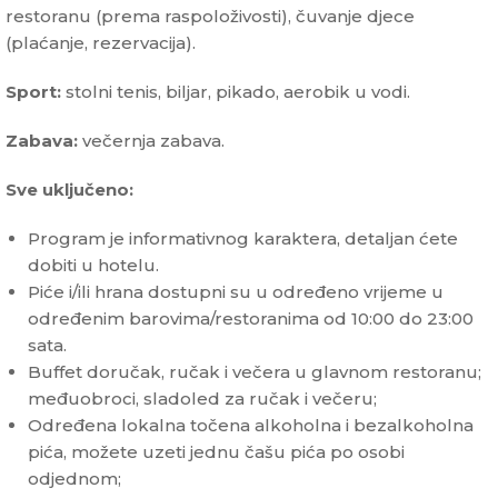
restoranu (prema raspoloživosti), čuvanje djece
(plaćanje, rezervacija).
Sport:
stolni tenis, biljar, pikado, aerobik u vodi.
Zabava:
večernja zabava.
Sve uključeno:
Program je informativnog karaktera, detaljan ćete
dobiti u hotelu.
Piće i/ili hrana dostupni su u određeno vrijeme u
određenim barovima/restoranima od 10:00 do 23:00
sata.
Buffet doručak, ručak i večera u glavnom restoranu;
međuobroci, sladoled za ručak i večeru;
Određena lokalna točena alkoholna i bezalkoholna
pića, možete uzeti jednu čašu pića po osobi
odjednom;