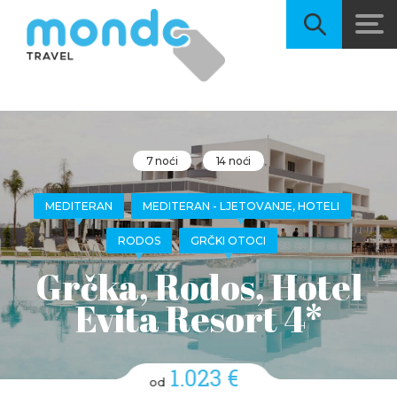
7 noći
14 noći
MEDITERAN
MEDITERAN - LJETOVANJE, HOTELI
RODOS
GRČKI OTOCI
Grčka, Rodos, Hotel
Evita Resort 4*
1.023 €
od