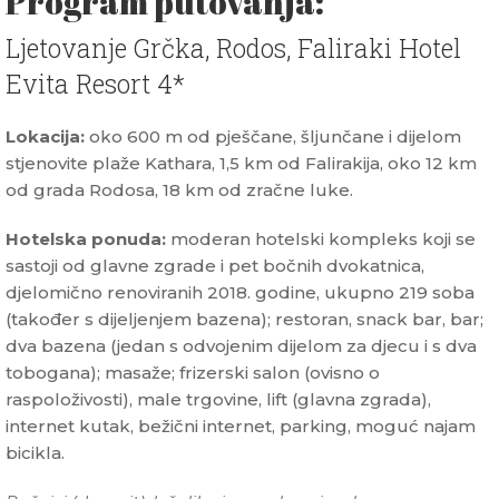
Program putovanja:
Ljetovanje Grčka, Rodos, Faliraki Hotel
Evita Resort 4*
Lokacija:
oko 600 m od pješčane, šljunčane i dijelom
stjenovite plaže Kathara, 1,5 km od Falirakija, oko 12 km
od grada Rodosa, 18 km od zračne luke.
Hotelska ponuda:
moderan hotelski kompleks koji se
sastoji od glavne zgrade i pet bočnih dvokatnica,
djelomično renoviranih 2018. godine, ukupno 219 soba
(također s dijeljenjem bazena); restoran, snack bar, bar;
dva bazena (jedan s odvojenim dijelom za djecu i s dva
tobogana); masaže; frizerski salon (ovisno o
raspoloživosti), male trgovine, lift (glavna zgrada),
internet kutak, bežični internet, parking, moguć najam
bicikla.