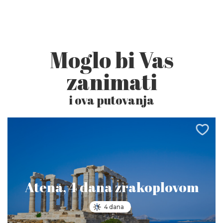
Moglo bi Vas
zanimati
i ova putovanja
Atena, 4 dana zrakoplovom
4 dana