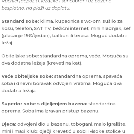
Ručnici (depozit), ležaljke i suncobrani uz bazene
besplatno, na plaži uz doplatu.
Standard sobe:
klima, kupaonica s wc-om, sušilo za
kosu, telefon, SAT TV, bežični internet, mini hladnjak, sef
(plaćanje 15€/tjedan), balkon ili terasa. Moguć dodatni
ležaj.
Obiteljske sobe: standardna oprema, veće. Moguća su
dva dodatna ležaja (kreveti na kat).
Veće obiteljske sobe:
standardna oprema, spavaća
soba i dnevni boravak odvojeni vratima. Moguća dva
dodatna ležaja.
Superior sobe s dijeljenjem bazena:
standardna
oprema. Soba ima izravan pristup bazenu.
Djeca:
odvojeni dio u bazenu, tobogani, malo igralište,
mini i maxi klub; dječji krevetić u sobi i visoke stolice u