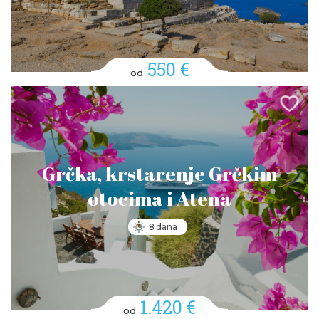
550 €
od
Grčka, krstarenje Grčkim
otocima i Atena
8 dana
1.420 €
od