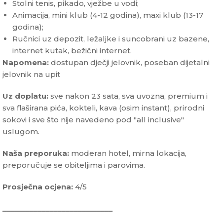
Stolni tenis, pikado, vježbe u vodi;
Animacija, mini klub (4-12 godina), maxi klub (13-17
godina);
Ručnici uz depozit, ležaljke i suncobrani uz bazene,
internet kutak, bežični internet.
Napomena:
dostupan dječji jelovnik, poseban dijetalni
jelovnik na upit
Uz doplatu:
sve nakon 23 sata, sva uvozna, premium i
sva flaširana pića, kokteli, kava (osim instant), prirodni
sokovi i sve što nije navedeno pod "all inclusive"
uslugom.
Naša preporuka:
moderan hotel, mirna lokacija,
preporučuje se obiteljima i parovima.
Prosječna ocjena:
4/5
____________________________