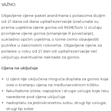
VAŽNO:
Objavljene cijene paket aranžmana s polascima duljim
od 21 dana od dana upita/rezervacije izračunate su
prema uvjetima cijene goriva od 950€/toni. U slučaju
promjene cijene goriva (smanjenje ili povećanje),
sukladno općim uvjetima, o tome ćemo obavijestiti
putnike u zakonskim rokovima . Objavljene cijene za
polaske u roku od 21 dan od upita/rezervacije već
uključuju eventualne naknade za gorivo.
Cijena ne uključuje
U cijeni nije uključena moguća doplata za gorivo koja
ovisi o kretanju cijena na međunarodnom tržištu
fakultativne izlete, napojnice i druge usluge koje nisu
navedene pod cijena uključuje
nadoplatu za jednokrevetnu sobu, drugi tip usluge,
drugi tip sobe