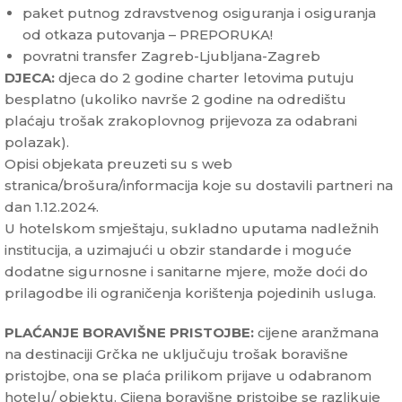
paket putnog zdravstvenog osiguranja i osiguranja
od otkaza putovanja – PREPORUKA!
povratni transfer Zagreb-Ljubljana-Zagreb
DJECA:
djeca do 2 godine charter letovima putuju
besplatno (ukoliko navrše 2 godine na odredištu
plaćaju trošak zrakoplovnog prijevoza za odabrani
polazak).
Opisi objekata preuzeti su s web
stranica/brošura/informacija koje su dostavili partneri na
dan 1.12.2024.
U hotelskom smještaju, sukladno uputama nadležnih
institucija, a uzimajući u obzir standarde i moguće
dodatne sigurnosne i sanitarne mjere, može doći do
prilagodbe ili ograničenja korištenja pojedinih usluga.
PLAĆANJE BORAVIŠNE PRISTOJBE:
cijene aranžmana
na destinaciji Grčka ne uključuju trošak boravišne
pristojbe, ona se plaća prilikom prijave u odabranom
hotelu/ objektu. Cijena boravišne pristojbe se razlikuje