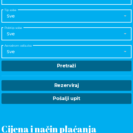
Tip sobe
Sve
Pobtip sobe
Sve
Aerodrom odlazka
Sve
Pretraži
Rezerviraj
Pošalji upit
Cijena i način plaćanja