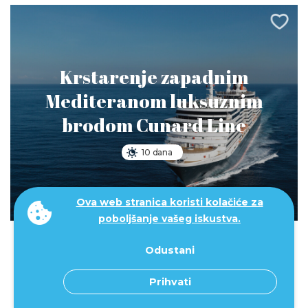
Krstarenje zapadnim
Mediteranom luksuznim
brodom Cunard Line
10 dana
Ova web stranica koristi kolačiće za
2.200 €
poboljšanje vašeg iskustva.
od
Odustani
Prihvati