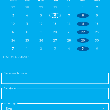
MON
TUE
WED
THU
FRI
SAT
SUN
27
28
29
30
31
1
2
3
4
5
6
7
8
9
10
11
12
13
14
15
16
17
18
19
20
21
22
23
24
25
26
27
28
29
30
31
1
2
3
4
5
6
DATUM PRIJAVE:
Broj odraslih osoba
Broj djece
Tip usluge
Sve