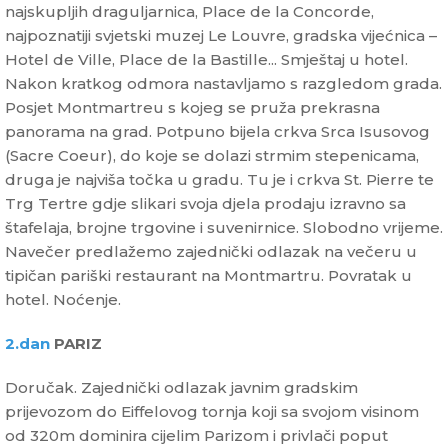
najskupljih draguljarnica, Place de la Concorde,
najpoznatiji svjetski muzej Le Louvre, gradska vijećnica –
Hotel de Ville, Place de la Bastille... Smještaj u hotel.
Nakon kratkog odmora nastavljamo s razgledom grada.
Posjet Montmartreu s kojeg se pruža prekrasna
panorama na grad. Potpuno bijela crkva Srca Isusovog
(Sacre Coeur), do koje se dolazi strmim stepenicama,
druga je najviša točka u gradu. Tu je i crkva St. Pierre te
Trg Tertre gdje slikari svoja djela prodaju izravno sa
štafelaja, brojne trgovine i suvenirnice. Slobodno vrijeme.
Navečer predlažemo zajednički odlazak na večeru u
tipičan pariški restaurant na Montmartru. Povratak u
hotel. Noćenje.
2.dan
PARIZ
Doručak. Zajednički odlazak javnim gradskim
prijevozom do Eiffelovog tornja koji sa svojom visinom
od 320m dominira cijelim Parizom i privlači poput