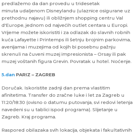
predlažemo da dan provedu u tridesetak
minuta udaljenom Disneylandu (ulaznice osigurane uz
prethodnu najavu) ili obližnjem shopping centru Val
d'Europe, jednom od najvećih outlet centara u Europi.
Vrijeme možete iskoristiti i za odlazak do slavnih robnih
kuća Lafayette i Printemps ili šetnju brojnim parkovima,
avenijama i muzejima od kojih bi posebnu pažnju
skrenuli na čuveni muzej impresionista – Orsay ili pak
muzej voštanih figura Grevin. Povratak u hotel. Noćenje.
5.dan
PARIZ – ZAGREB
Doručak. Iskoristite zadnji dan prema vlastitim
afinitetima. Transfer do zračne luke i let za Zagreb u
11:20/18:30 (ovisno o datumu putovanja, svi redovi letenja
navedeni su u tablici ispod programa). Slijetanje u
Zagreb. Kraj programa.
Raspored obilazaka svih lokacija, objekata i fakultativnih