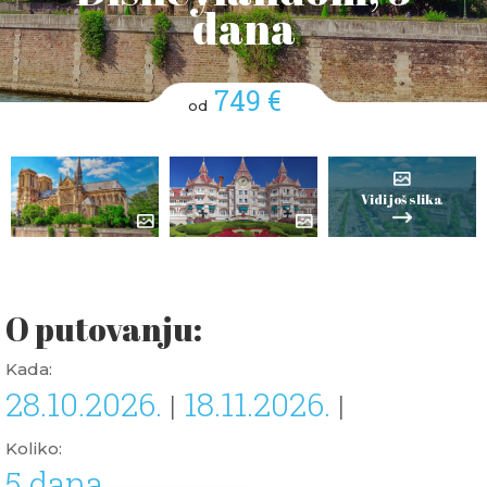
dana
749 €
od
Vidi još slika
O putovanju:
Kada:
28.10.2026.
18.11.2026.
|
|
Koliko:
5 dana