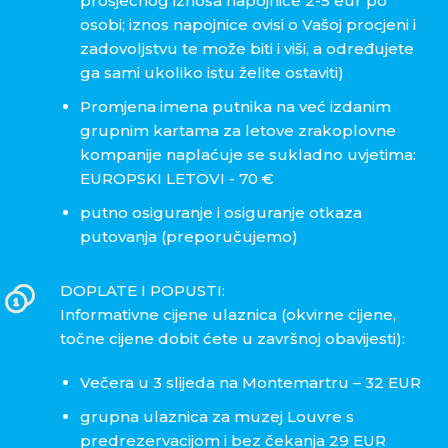
prosječnog iznosa napojnice 2-5 eur po
osobi; iznos napojnice ovisi o Vašoj procjeni i
zadovoljstvu te može biti i viši, a određujete
ga sami ukoliko istu želite ostaviti)
Promjena imena putnika na već izdanim
grupnim kartama za letove zrakoplovne
kompanije naplaćuje se sukladno uvjetima:
EUROPSKI LETOVI - 70 €
putno osiguranje i osiguranje otkaza
putovanja (preporučujemo)
DOPLATE I POPUSTI:
Informativne cijene ulaznica (okvirne cijene,
točne cijene dobit ćete u završnoj obavijesti):
Večera u 3 slijeda na Montemartru – 32 EUR
grupna ulaznica za muzej Louvre s
predrezervacijom i bez čekanja 29 EUR