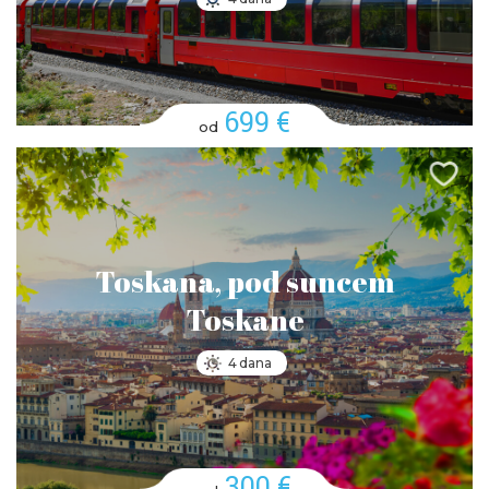
699 €
od
Toskana, pod suncem
Toskane
4 dana
300 €