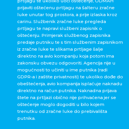
prtljagu te ukoliko uoči oštećenje, ODMAH
prijaviti oštećenu prtljagu na šalteru zračne
luke unutar tog prostora, a prije izlaska kroz
carinu. Službenik zračne luke pregleda
prtljagu te napravi službeni zapisnik o
oštećenju. Primjerak službenog zapisnika
predaje putniku te s tim službenim zapisnikom
iz zračne luke te slikama prtljage šalje
direktno na avio kompaniju koja potom ima
zakonsku obvezu odgovoriti. Agencija nije u
mogućnosti to učiniti u ime putnika (radi
GDPR-a i zaštite privatnosti) te ukoliko dođe do
obeštećenja, avio kompanija isplaćuje naknadu
direktno na račun putnika. Naknadna prijava
štete na prtljazi obično nije prihvaćena jer se
oštećenje moglo dogoditi u bilo kojem
trenutku od zračne luke do prebivališta
putnika.