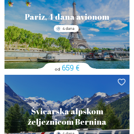
Pariz, 4 dana avionom
4 dana
659 €
od
Švicarska alpskom
željeznicom Bernina
4 dana