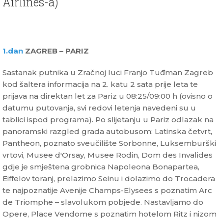
Airlines-a)
1.dan
ZAGREB – PARIZ
Sastanak putnika u Zračnoj luci Franjo Tuđman Zagreb
kod šaltera informacija na 2. katu 2 sata prije leta te
prijava na direktan let za Pariz u 08:25/09:00 h (ovisno o
datumu putovanja, svi redovi letenja navedeni su u
tablici ispod programa). Po slijetanju u Pariz odlazak na
panoramski razgled grada autobusom: Latinska četvrt,
Pantheon, poznato sveučilište Sorbonne, Luksemburški
vrtovi, Musee d'Orsay, Musee Rodin, Dom des Invalides
gdje je smještena grobnica Napoleona Bonapartea,
Eiffelov toranj, prelazimo Seinu i dolazimo do Trocadera
te najpoznatije Avenije Champs-Elysees s poznatim Arc
de Triomphe – slavolukom pobjede. Nastavljamo do
Opere, Place Vendome s poznatim hotelom Ritz i nizom