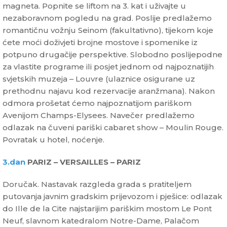
magneta. Popnite se liftom na 3. kat i uživajte u
nezaboravnom pogledu na grad. Poslije predlažemo
romantičnu vožnju Seinom (fakultativno), tijekom koje
ćete moći doživjeti brojne mostove i spomenike iz
potpuno drugačije perspektive. Slobodno poslijepodne
za vlastite programe ili posjet jednom od najpoznatijih
svjetskih muzeja – Louvre (ulaznice osigurane uz
prethodnu najavu kod rezervacije aranžmana). Nakon
odmora prošetat ćemo najpoznatijom pariškom
Avenijom Champs-Elysees. Navečer predlažemo
odlazak na čuveni pariški cabaret show – Moulin Rouge.
Povratak u hotel, noćenje.
3.dan
PARIZ – VERSAILLES – PARIZ
Doručak. Nastavak razgleda grada s pratiteljem
putovanja javnim gradskim prijevozom i pješice: odlazak
do Ille de la Cite najstarijim pariškim mostom Le Pont
Neuf, slavnom katedralom Notre-Dame, Palačom