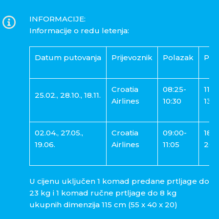
INFORMACIJE:
Informacije o redu letenja:
Datum putovanja
Prijevoznik
Polazak
Pov
Croatia
08:25-
11:2
25.02., 28.10., 18.11.
Airlines
10:30
13:1
02.04., 27.05.,
Croatia
09:00-
18:3
19.06.
Airlines
11:05
20:
U cijenu uključen 1 komad predane prtljage do
23 kg i 1 komad ručne prtljage do 8 kg
ukupnih dimenzija 115 cm (55 x 40 x 20)