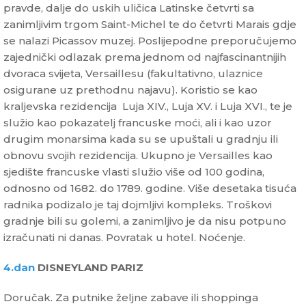
pravde, dalje do uskih uličica Latinske četvrti sa
zanimljivim trgom Saint-Michel te do četvrti Marais gdje
se nalazi Picassov muzej. Poslijepodne preporučujemo
zajednički odlazak prema jednom od najfascinantnijih
dvoraca svijeta, Versaillesu (fakultativno, ulaznice
osigurane uz prethodnu najavu). Koristio se kao
kraljevska rezidencija Luja XIV., Luja XV. i Luja XVI., te je
služio kao pokazatelj francuske moći, ali i kao uzor
drugim monarsima kada su se upuštali u gradnju ili
obnovu svojih rezidencija. Ukupno je Versailles kao
sjedište francuske vlasti služio više od 100 godina,
odnosno od 1682. do 1789. godine. Više desetaka tisuća
radnika podizalo je taj dojmljivi kompleks. Troškovi
gradnje bili su golemi, a zanimljivo je da nisu potpuno
izračunati ni danas. Povratak u hotel. Noćenje.
4.dan
DISNEYLAND PARIZ
Doručak. Za putnike željne zabave ili shoppinga