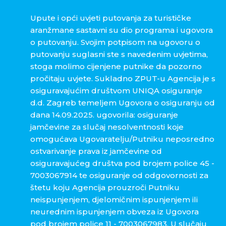
Upute i opći uvjeti putovanja za turističke
aranžmane sastavni su dio programa i ugovora
o putovanju. Svojim potpisom na ugovoru o
putovanju suglasni ste s navedenim uvjetima,
stoga molimo cijenjene putnike da pozorno
pročitaju uvjete. Sukladno ZPUT-u Agencija je s
osiguravajućim društvom UNIQA osiguranje
d.d. Zagreb temeljem Ugovora o osiguranju od
dana 14.09.2025. ugovorila: osiguranje
jamčevine za slučaj nesolventnosti koje
omogućava Ugovaratelju/Putniku neposredno
ostvarivanje prava iz jamčevine od
osiguravajućeg društva pod brojem police 45 -
7003067914 te osiguranje od odgovornosti za
štetu koju Agencija prouzroči Putniku
neispunjenjem, djelomičnim ispunjenjem ili
neurednim ispunjenjem obveza iz Ugovora
pod brojem police 11 - 7003067983. U slučaju