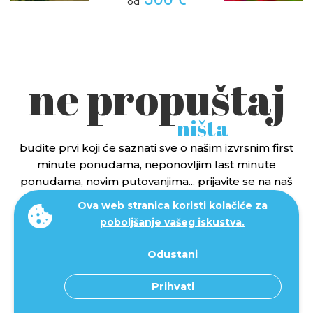
od
ne propuštaj
ništa
budite prvi koji će saznati sve o našim izvrsnim first
minute ponudama, neponovljim last minute
ponudama, novim putovanjima... prijavite se na naš
newsletter i ne propustite najbolje ponude.
Ova web stranica koristi kolačiće za
poboljšanje vašeg iskustva.
Odustani
Prihvati