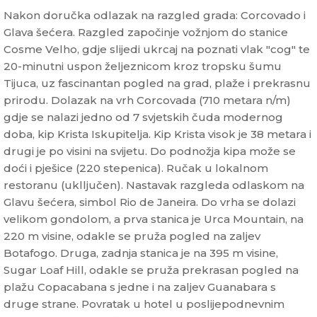
Nakon doručka odlazak na razgled grada: Corcovado i
Glava šećera. Razgled započinje vožnjom do stanice
Cosme Velho, gdje slijedi ukrcaj na poznati vlak "cog" te
20-minutni uspon željeznicom kroz tropsku šumu
Tijuca, uz fascinantan pogled na grad, plaže i prekrasnu
prirodu. Dolazak na vrh Corcovada (710 metara n/m)
gdje se nalazi jedno od 7 svjetskih čuda modernog
doba, kip Krista Iskupitelja. Kip Krista visok je 38 metara i
drugi je po visini na svijetu. Do podnožja kipa može se
doći i pješice (220 stepenica). Ručak u lokalnom
restoranu (uklljučen). Nastavak razgleda odlaskom na
Glavu šećera, simbol Rio de Janeira. Do vrha se dolazi
velikom gondolom, a prva stanica je Urca Mountain, na
220 m visine, odakle se pruža pogled na zaljev
Botafogo. Druga, zadnja stanica je na 395 m visine,
Sugar Loaf Hill, odakle se pruža prekrasan pogled na
plažu Copacabana s jedne i na zaljev Guanabara s
druge strane. Povratak u hotel u poslijepodnevnim