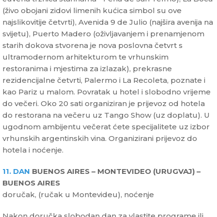
(živo obojani zidovi limenih kućica simbol su ove
najslikovitije četvrti), Avenida 9 de Julio (najšira avenija na
svijetu), Puerto Madero (oživljavanjem i prenamjenom
starih dokova stvorena je nova poslovna četvrt s
ultramodernom arhitekturom te vrhunskim
restoranima i mjestima za izlazak), prekrasne
rezidencijalne četvrti, Palermo i La Recoleta, poznate i
kao Pariz u malom. Povratak u hotel i slobodno vrijeme
do večeri. Oko 20 sati organiziran je prijevoz od hotela
do restorana na večeru uz Tango Show (uz doplatu). U
ugodnom ambijentu večerat ćete specijalitete uz izbor
vrhunskih argentinskih vina. Organizirani prijevoz do
hotela i noćenje.
11. DAN
BUENOS AIRES – MONTEVIDEO (URUGVAJ) –
BUENOS AIRES
doručak, (ručak u Montevideu), noćenje
Nakon doručka slobodan dan za vlastite programe ili