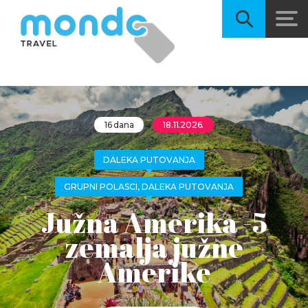
16 dana
18.11.2026.
DALEKA PUTOVANJA
GRUPNI POLASCI, DALEKA PUTOVANJA
Južna Amerika -5
zemalja južne
Amerike