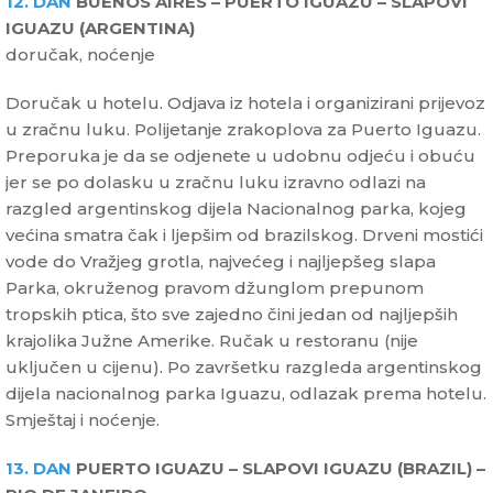
12. DAN
BUENOS AIRES – PUERTO IGUAZU – SLAPOVI
IGUAZU (ARGENTINA)
doručak, noćenje
Doručak u hotelu. Odjava iz hotela i organizirani prijevoz
u zračnu luku. Polijetanje zrakoplova za Puerto Iguazu.
Preporuka je da se odjenete u udobnu odjeću i obuću
jer se po dolasku u zračnu luku izravno odlazi na
razgled argentinskog dijela Nacionalnog parka, kojeg
većina smatra čak i ljepšim od brazilskog. Drveni mostići
vode do Vražjeg grotla, najvećeg i najljepšeg slapa
Parka, okruženog pravom džunglom prepunom
tropskih ptica, što sve zajedno čini jedan od najljepših
krajolika Južne Amerike. Ručak u restoranu (nije
uključen u cijenu). Po završetku razgleda argentinskog
dijela nacionalnog parka Iguazu, odlazak prema hotelu.
Smještaj i noćenje.
13. DAN
PUERTO IGUAZU – SLAPOVI IGUAZU (BRAZIL) –