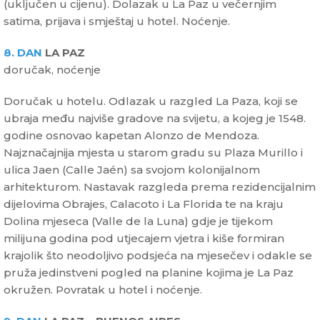
(uključen u cijenu). Dolazak u La Paz u večernjim
satima, prijava i smještaj u hotel. Noćenje.
8. DAN
LA PAZ
doručak, noćenje
Doručak u hotelu. Odlazak u razgled La Paza, koji se
ubraja među najviše gradove na svijetu, a kojeg je 1548.
godine osnovao kapetan Alonzo de Mendoza.
Najznačajnija mjesta u starom gradu su Plaza Murillo i
ulica Jaen (Calle Jaén) sa svojom kolonijalnom
arhitekturom. Nastavak razgleda prema rezidencijalnim
dijelovima Obrajes, Calacoto i La Florida te na kraju
Dolina mjeseca (Valle de la Luna) gdje je tijekom
milijuna godina pod utjecajem vjetra i kiše formiran
krajolik što neodoljivo podsjeća na mjesečev i odakle se
pruža jedinstveni pogled na planine kojima je La Paz
okružen. Povratak u hotel i noćenje.