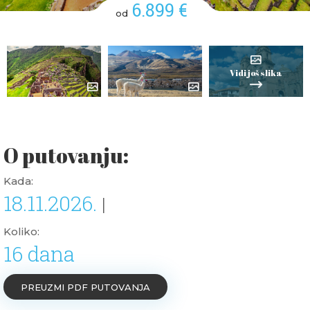
6.899 €
od
Vidi još slika
O putovanju:
Kada:
18.11.2026.
|
Koliko:
16 dana
PREUZMI PDF PUTOVANJA