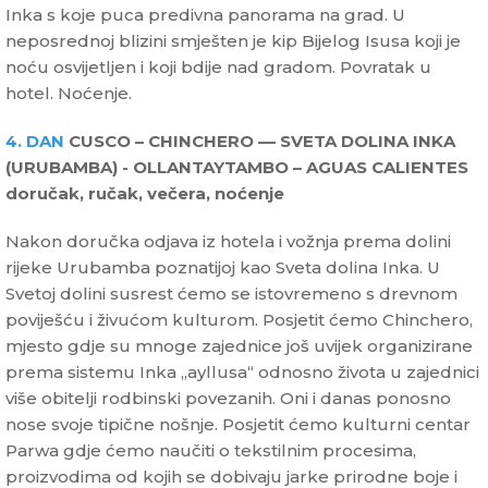
Inka s koje puca predivna panorama na grad. U
neposrednoj blizini smješten je kip Bijelog Isusa koji je
noću osvijetljen i koji bdije nad gradom. Povratak u
hotel. Noćenje.
4. DAN
CUSCO – CHINCHERO –– SVETA DOLINA INKA
(URUBAMBA) - OLLANTAYTAMBO – AGUAS CALIENTES
doručak, ručak, večera, noćenje
Nakon doručka odjava iz hotela i vožnja prema dolini
rijeke Urubamba poznatijoj kao Sveta dolina Inka. U
Svetoj dolini susrest ćemo se istovremeno s drevnom
poviješću i živućom kulturom. Posjetit ćemo Chinchero,
mjesto gdje su mnoge zajednice još uvijek organizirane
prema sistemu Inka „ayllusa“ odnosno života u zajednici
više obitelji rodbinski povezanih. Oni i danas ponosno
nose svoje tipične nošnje. Posjetit ćemo kulturni centar
Parwa gdje ćemo naučiti o tekstilnim procesima,
proizvodima od kojih se dobivaju jarke prirodne boje i