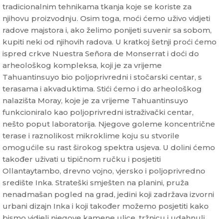
tradicionalnim tehnikama tkanja koje se koriste za
njihovu proizvodnju. Osim toga, moći ćemo uživo vidjeti
radove majstora i, ako želimo ponijeti suvenir sa sobom,
kupiti neki od njihovih radova. U kratkoj šetnji proći ćemo
ispred crkve Nuestra Señora de Monserrat i doći do
arheološkog kompleksa, koji je za vrijeme
Tahuantinsuyo bio poljoprivredni i stočarski centar, s
terasama i akvaduktima. Stići ćemo i do arheološkog
nalazišta Moray, koje je za vrijeme Tahuantinsuyo
funkcioniralo kao poljoprivredni istraživački centar,
nešto poput laboratorija. Njegove goleme koncentrične
terase i raznolikost mikroklime koju su stvorile
omogućile su rast širokog spektra usjeva. U dolini ćemo
također uživati ​​u tipičnom ručku i posjetiti
Ollantaytambo, drevno vojno, vjersko i poljoprivredno
središte Inka. Strateški smješten na planini, pruža
nenadmašan pogled na grad, jedini koji zadržava izvorni
urbani dizajn Inka i koji također možemo posjetiti kako
bismo vidjeli njegove kamene ulice, tržnicu i udahnuli