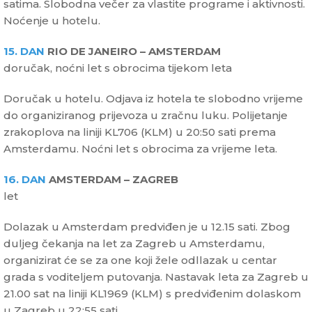
satima. Slobodna večer za vlastite programe i aktivnosti.
Noćenje u hotelu.
15. DAN
RIO DE JANEIRO – AMSTERDAM
doručak, noćni let s obrocima tijekom leta
Doručak u hotelu. Odjava iz hotela te slobodno vrijeme
do organiziranog prijevoza u zračnu luku. Polijetanje
zrakoplova na liniji KL706 (KLM) u 20:50 sati prema
Amsterdamu. Noćni let s obrocima za vrijeme leta.
16. DAN
AMSTERDAM – ZAGREB
let
Dolazak u Amsterdam predviđen je u 12.15 sati. Zbog
duljeg čekanja na let za Zagreb u Amsterdamu,
organizirat će se za one koji žele odllazak u centar
grada s voditeljem putovanja. Nastavak leta za Zagreb u
21.00 sat na liniji KL1969 (KLM) s predviđenim dolaskom
u Zagreb u 22:55 sati.