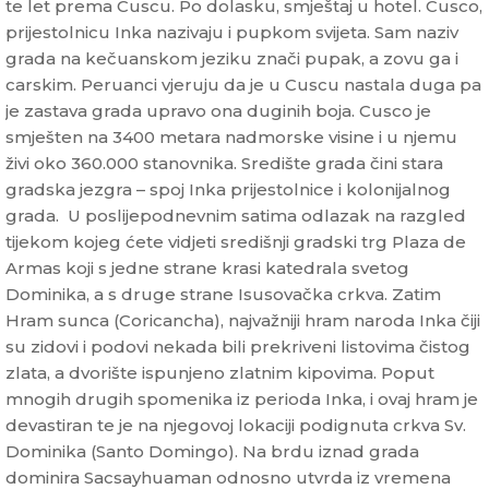
te let prema Cuscu. Po dolasku, smještaj u hotel. Cusco,
prijestolnicu Inka nazivaju i pupkom svijeta. Sam naziv
grada na kečuanskom jeziku znači pupak, a zovu ga i
carskim. Peruanci vjeruju da je u Cuscu nastala duga pa
je zastava grada upravo ona duginih boja. Cusco je
smješten na 3400 metara nadmorske visine i u njemu
živi oko 360.000 stanovnika. Središte grada čini stara
gradska jezgra – spoj Inka prijestolnice i kolonijalnog
grada. U poslijepodnevnim satima odlazak na razgled
tijekom kojeg ćete vidjeti središnji gradski trg Plaza de
Armas koji s jedne strane krasi katedrala svetog
Dominika, a s druge strane Isusovačka crkva. Zatim
Hram sunca (Coricancha), najvažniji hram naroda Inka čiji
su zidovi i podovi nekada bili prekriveni listovima čistog
zlata, a dvorište ispunjeno zlatnim kipovima. Poput
mnogih drugih spomenika iz perioda Inka, i ovaj hram je
devastiran te je na njegovoj lokaciji podignuta crkva Sv.
Dominika (Santo Domingo). Na brdu iznad grada
dominira Sacsayhuaman odnosno utvrda iz vremena