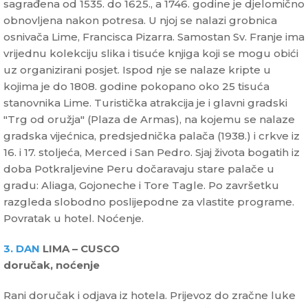
sagrađena od 1535. do 1625., a 1746. godine je djelomično
obnovljena nakon potresa. U njoj se nalazi grobnica
osnivača Lime, Francisca Pizarra. Samostan Sv. Franje ima
vrijednu kolekciju slika i tisuće knjiga koji se mogu obići
uz organizirani posjet. Ispod nje se nalaze kripte u
kojima je do 1808. godine pokopano oko 25 tisuća
stanovnika Lime. Turistička atrakcija je i glavni gradski
"Trg od oružja" (Plaza de Armas), na kojemu se nalaze
gradska vijećnica, predsjednička palača (1938.) i crkve iz
16. i 17. stoljeća, Merced i San Pedro. Sjaj života bogatih iz
doba Potkraljevine Peru dočaravaju stare palače u
gradu: Aliaga, Gojoneche i Tore Tagle. Po završetku
razgleda slobodno poslijepodne za vlastite programe.
Povratak u hotel. Noćenje.
3. DAN
LIMA – CUSCO
doručak, noćenje
Rani doručak i odjava iz hotela. Prijevoz do zračne luke