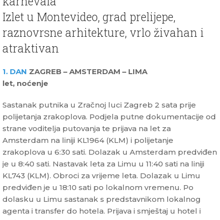
karnevala
Izlet u Montevideo, grad prelijepe,
raznovrsne arhitekture, vrlo živahan i
atraktivan
1. DAN
ZAGREB – AMSTERDAM – LIMA
let, noćenje
Sastanak putnika u Zračnoj luci Zagreb 2 sata prije
polijetanja zrakoplova. Podjela putne dokumentacije od
strane voditelja putovanja te prijava na let za
Amsterdam na liniji KL1964 (KLM) i polijetanje
zrakoplova u 6:30 sati. Dolazak u Amsterdam predviđen
je u 8:40 sati. Nastavak leta za Limu u 11:40 sati na liniji
KL743 (KLM). Obroci za vrijeme leta. Dolazak u Limu
predviđen je u 18:10 sati po lokalnom vremenu. Po
dolasku u Limu sastanak s predstavnikom lokalnog
agenta i transfer do hotela. Prijava i smještaj u hotel i