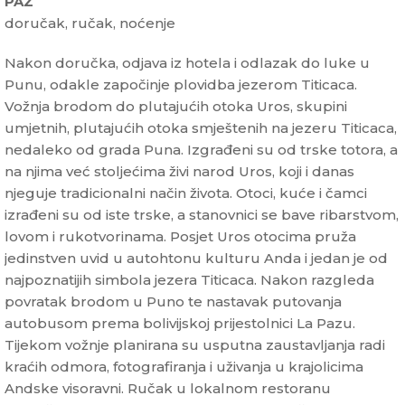
PAZ
doručak, ručak, noćenje
Nakon doručka, odjava iz hotela i odlazak do luke u
Punu, odakle započinje plovidba jezerom Titicaca.
Vožnja brodom do plutajućih otoka Uros, skupini
umjetnih, plutajućih otoka smještenih na jezeru Titicaca,
nedaleko od grada Puna. Izgrađeni su od trske totora, a
na njima već stoljećima živi narod Uros, koji i danas
njeguje tradicionalni način života. Otoci, kuće i čamci
izrađeni su od iste trske, a stanovnici se bave ribarstvom,
lovom i rukotvorinama. Posjet Uros otocima pruža
jedinstven uvid u autohtonu kulturu Anda i jedan je od
najpoznatijih simbola jezera Titicaca. Nakon razgleda
povratak brodom u Puno te nastavak putovanja
autobusom prema bolivijskoj prijestolnici La Pazu.
Tijekom vožnje planirana su usputna zaustavljanja radi
kraćih odmora, fotografiranja i uživanja u krajolicima
Andske visoravni. Ručak u lokalnom restoranu