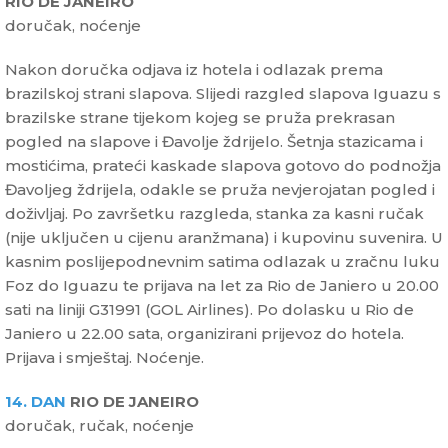
RIO DE JANEIRO
doručak, noćenje
Nakon doručka odjava iz hotela i odlazak prema
brazilskoj strani slapova. Slijedi razgled slapova Iguazu s
brazilske strane tijekom kojeg se pruža prekrasan
pogled na slapove i Đavolje ždrijelo. Šetnja stazicama i
mostićima, prateći kaskade slapova gotovo do podnožja
Đavoljeg ždrijela, odakle se pruža nevjerojatan pogled i
doživljaj. Po završetku razgleda, stanka za kasni ručak
(nije uključen u cijenu aranžmana) i kupovinu suvenira. U
kasnim poslijepodnevnim satima odlazak u zračnu luku
Foz do Iguazu te prijava na let za Rio de Janiero u 20.00
sati na liniji G31991 (GOL Airlines). Po dolasku u Rio de
Janiero u 22.00 sata, organizirani prijevoz do hotela.
Prijava i smještaj. Noćenje.
14. DAN
RIO DE JANEIRO
doručak, ručak, noćenje