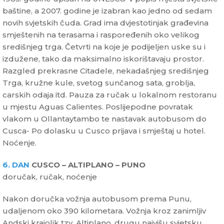
baštine, a 2007. godine je izabran kao jedno od sedam
novih svjetskih čuda. Grad ima dvjestotinjak građevina
smještenih na terasama i raspoređenih oko velikog
središnjeg trga. Četvrti na koje je podijeljen uske su i
izdužene, tako da maksimalno iskorištavaju prostor.
Razgled prekrasne Citadele, nekadašnjeg središnjeg
Trga, kružne kule, svetog sunčanog sata, groblja,
carskih odaja itd. Pauza za ručak u lokalnom restoranu
u mjestu Aguas Calientes. Poslijepodne povratak
vlakom u Ollantaytambo te nastavak autobusom do
Cusca- Po dolasku u Cusco prijava i smještaj u hotel.
Noćenje.
6. DAN
CUSCO – ALTIPLANO – PUNO
doručak, ručak, noćenje
Nakon doručka vožnja autobusom prema Punu,
udaljenom oko 390 kilometara. Vožnja kroz zanimljiv
Andski krajolik tzv. Altiplano, drugu najvišu svjetsku