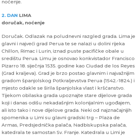
noćenje.
2. DAN
LIMA
doručak, noćenje
Doručak. Odlazak na poludnevni razgled grada. Lima je
glavni i najveći grad Perua te se nalazi u dolini rijeka
Chillon, Rimac i Lurin, iznad puste pacifičke obale u
središtu Perua. Limu je osnovao konkvistador Francisco
Pizarro 18. siječnja 1535. godine kao Ciudad de los Reyes
(Grad kraljeva). Grad je brzo postao glavnim i najvažnijim
gradom španjolskog Potkraljevstva Perua (1542.-1824.) i
mjesto odakle se širila španjolska vlast i kršćanstvo.
Tijekom obilaska grada upoznajte stare dijelove grada
koji i danas odišu nekadašnjim kolonijalnim ugođajem,
ali isto tako i nove dijelove grada. Neki od najznačajnijih
spomenika u Limi su glavni gradski trg – Plaza de
Armas, Predsjednička palača, Nadbiskupska palača,
katedrala te samostan Sv. Franje. Katedrala u Limi je