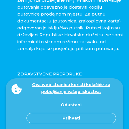
zemlju (za državljane RH). Prilikom rezervacije
putovanja obavezno je dostaviti kopiju
putovnice prodajnom mjestu. Za putnu
dokumentaciju (putovnica, zrakoplovna karta)
odgovoran je isključivo putnik. Putnici koji nisu
državljani Republike Hrvatske dužni su se sami
informirati o viznom režimu za svaku od
zemalja koje se posjećuju prilikom putovanja.
ZDRAVSTVENE PREPORUKE:
Ova web stranica koristi kolačiće za
Visinska prilagodba: Prilikom putovanja u
poboljšanje vašeg iskustva.
predjele s velikim nadmorskim visinama kao
što su peruanske Ande postoji rizik da ćete
Odustani
osjetiti posljedice promjene nadmorske visine
po organizam.
Prihvati
Najčešći simptomi po kojima ju možemo