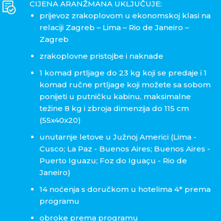
CIJENA ARANŽMANA UKLJUČUJE:
prijevoz zrakoplovom u ekonomskoj klasi na
relaciji Zagreb – Lima – Rio de Janeiro –
Zagreb
zrakoplovne pristojbe i naknade
1 komad prtljage do 23 kg koji se predaje i 1
komad ručne prtljage koji možete sa sobom
ponijeti u putničku kabinu, maksimalne
težine 8 kg i zbroja dimenzija do 115 cm
(55x40x20)
unutarnje letove u Južnoj Americi (Lima -
Cusco; La Paz - Buenos Aires; Buenos Aires -
Puerto Iguazu; Foz do Iguaçu - Rio de
Janeiro)
14 noćenja s doručkom u hotelima 4* prema
programu
obroke prema programu