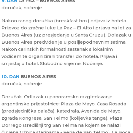
9. DAN
LA PAZ – BUENOS AIRES
doručak, noćenje
Nakon ranog doručka (breakfast box) odjava iz hotela.
Prijevoz do zračne luke La Paz – El Alto i prijava na let za
Buenos Aires (uz presjedanje u Santa Cruzu). Dolazak u
Buenos Aires predviđen je u poslijepodnevnim satima.
Nakon carinskih formalnosti sastanak s lokalnim
vodičem te organizirani transfer do hotela. Prijava i
smještaj u hotel. Slobodno vrijeme. Noćenje.
10. DAN
BUENOS AIRES
doručak, noćenje
Doručak. Odlazak u panoramsko razgledavanje
argentinske prijestolnice: Plaza de Mayo, Casa Rosada
(predsjednička palača), katedrala, Avenida de Mayo,
zgrada Kongresa, San Telmo (kolijevka tanga), Plaza
Dorrego (središnji trg San Telma na kojem se nalazi
čuvena tržnica starinama - Feria de San Telmo), La Boca