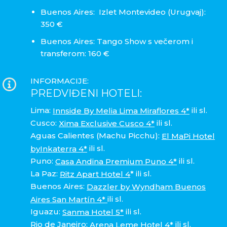
Buenos Aires: Izlet Montevideo (Urugvaj):
350 €
Buenos Aires: Tango Show s večerom i
transferom: 160 €
INFORMACIJE:
PREDVIĐENI HOTELI:
Lima:
ili sl.
Innside By Melia Lima Miraflores 4*
Cusco:
ili sl.
Xima Exclusive Cusco 4*
Aguas Calientes (Machu Picchu):
El MaPi Hotel
ili sl.
byInkaterra 4*
Puno:
ili sl.
Casa Andina Premium Puno 4*
La Paz:
* ili sl.
Ritz Apart Hotel 4
Buenos Aires:
Dazzler by Wyndham Buenos
ili sl.
Aires San Martín 4*
Iguazu:
ili sl.
Sanma Hotel
5*
Rio de Janeiro:
ili sl.
Arena Leme Hotel 4*