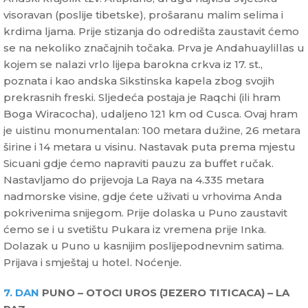
visoravan (poslije tibetske), prošaranu malim selima i
krdima ljama. Prije stizanja do odredišta zaustavit ćemo
se na nekoliko značajnih točaka. Prva je Andahuaylillas u
kojem se nalazi vrlo lijepa barokna crkva iz 17. st.,
poznata i kao andska Sikstinska kapela zbog svojih
prekrasnih freski. Sljedeća postaja je Raqchi (ili hram
Boga Wiracocha), udaljeno 121 km od Cusca. Ovaj hram
je uistinu monumentalan: 100 metara dužine, 26 metara
širine i 14 metara u visinu. Nastavak puta prema mjestu
Sicuani gdje ćemo napraviti pauzu za buffet ručak.
Nastavljamo do prijevoja La Raya na 4.335 metara
nadmorske visine, gdje ćete uživati u vrhovima Anda
pokrivenima snijegom. Prije dolaska u Puno zaustavit
ćemo se i u svetištu Pukara iz vremena prije Inka.
Dolazak u Puno u kasnijim poslijepodnevnim satima.
Prijava i smještaj u hotel. Noćenje.
7. DAN
PUNO – OTOCI UROS (JEZERO TITICACA) – LA