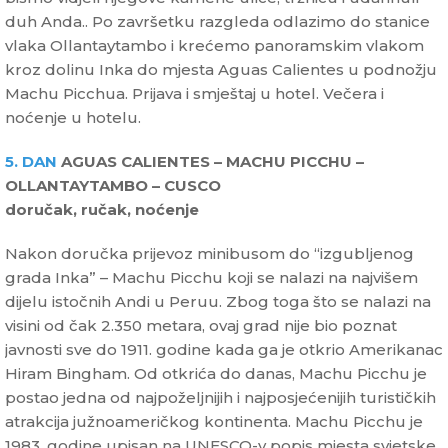
duh Anda.. Po završetku razgleda odlazimo do stanice
vlaka Ollantaytambo i krećemo panoramskim vlakom
kroz dolinu Inka do mjesta Aguas Calientes u podnožju
Machu Picchua. Prijava i smještaj u hotel. Večera i
noćenje u hotelu.
5. DAN
AGUAS CALIENTES – MACHU PICCHU –
OLLANTAYTAMBO – CUSCO
doručak, ručak, noćenje
Nakon doručka prijevoz minibusom do “izgubljenog
grada Inka” – Machu Picchu koji se nalazi na najvišem
dijelu istočnih Andi u Peruu. Zbog toga što se nalazi na
visini od čak 2.350 metara, ovaj grad nije bio poznat
javnosti sve do 1911. godine kada ga je otkrio Amerikanac
Hiram Bingham. Od otkrića do danas, Machu Picchu je
postao jedna od najpoželjnijih i najposjećenijih turističkih
atrakcija južnoameričkog kontinenta. Machu Picchu je
1983. godine upisan na UNESCO-v popis mjesta svjetske