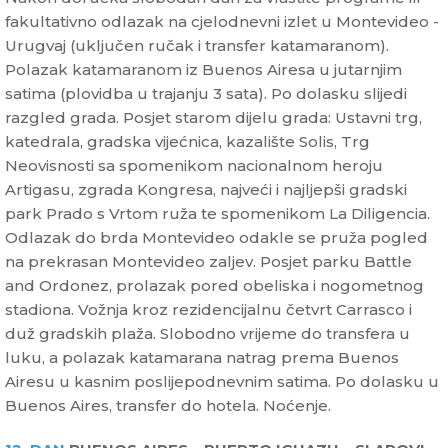
fakultativno odlazak na cjelodnevni izlet u Montevideo -
Urugvaj (uključen ručak i transfer katamaranom).
Polazak katamaranom iz Buenos Airesa u jutarnjim
satima (plovidba u trajanju 3 sata). Po dolasku slijedi
razgled grada. Posjet starom dijelu grada: Ustavni trg,
katedrala, gradska vijećnica, kazalište Solis, Trg
Neovisnosti sa spomenikom nacionalnom heroju
Artigasu, zgrada Kongresa, najveći i najljepši gradski
park Prado s Vrtom ruža te spomenikom La Diligencia.
Odlazak do brda Montevideo odakle se pruža pogled
na prekrasan Montevideo zaljev. Posjet parku Battle
and Ordonez, prolazak pored obeliska i nogometnog
stadiona. Vožnja kroz rezidencijalnu četvrt Carrasco i
duž gradskih plaža. Slobodno vrijeme do transfera u
luku, a polazak katamarana natrag prema Buenos
Airesu u kasnim poslijepodnevnim satima. Po dolasku u
Buenos Aires, transfer do hotela. Noćenje.