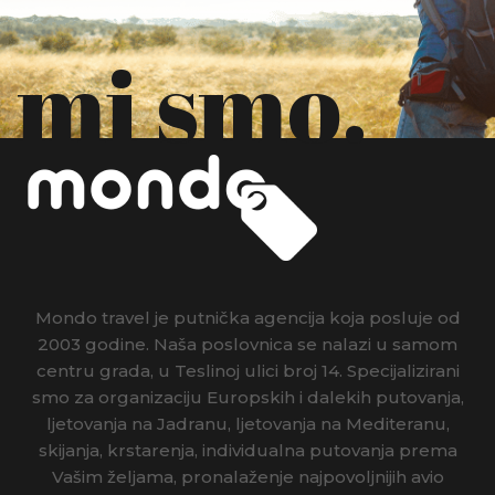
mi smo.
Mondo travel je putnička agencija koja posluje od
2003 godine. Naša poslovnica se nalazi u samom
centru grada, u Teslinoj ulici broj 14. Specijalizirani
smo za organizaciju Europskih i dalekih putovanja,
ljetovanja na Jadranu, ljetovanja na Mediteranu,
skijanja, krstarenja, individualna putovanja prema
Vašim željama, pronalaženje najpovoljnijih avio