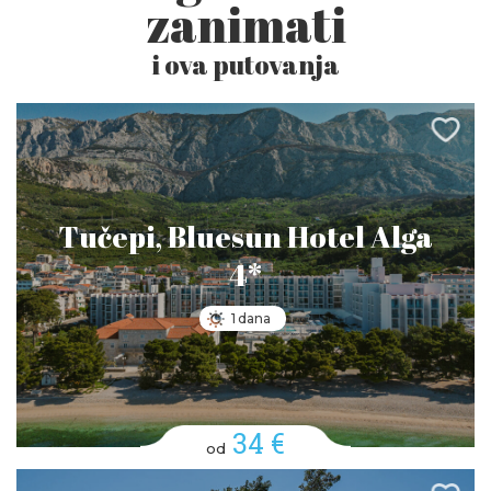
zanimati
i ova putovanja
Tučepi, Bluesun Hotel Alga
4*
1 dana
34 €
od