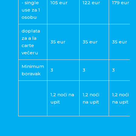
- single
105 eur
122 eur
179 eur
use za 1
osobu
doplata
za a la
35 eur
35 eur
35 eur
carte
večeru
Minimum
3
3
3
boravak
1,2 noći na
1,2 noći
1,2 noći
upit
na upit
na upit