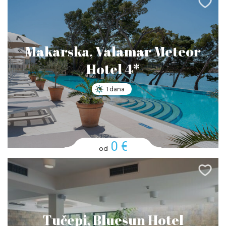
Makarska, Valamar Meteor
Hotel 4*
1 dana
0 €
od
Tučepi, Bluesun Hotel