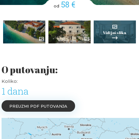
58 €
od
Vidi još slika
O putovanju:
Koliko:
1 dana
PREUZMI PDF PUTOVANJA