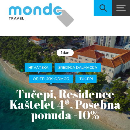
1 dan
HRVATSKA
SREDNJA DALMACIJA
OBITELJSKI ODMOR
TUČEPI
Tučepi, Residence
Kaštelet 4*, Posebna
ponuda -10%