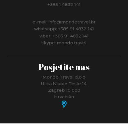
+385 1 4832 141
e-mail: info@mondotravel.hr
whatsapp: +385 91 4832 141
viber: +385 91 4832 141
skype: mondo.travel
Posjetite nas
Mondo Travel d.o.o
Ulica Nikole Tesle 14,
Zagreb 10 000
Hrvatska