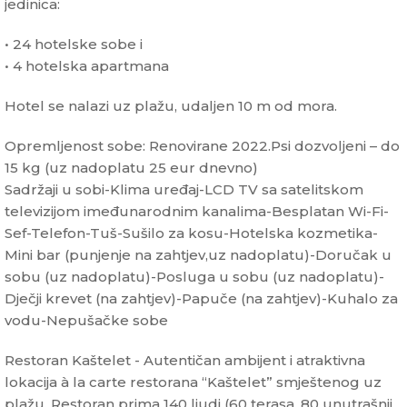
jedinica:
• 24 hotelske sobe i
• 4 hotelska apartmana
Hotel se nalazi uz plažu, udaljen 10 m od mora.
Opremljenost sobe: Renovirane 2022.Psi dozvoljeni – do
15 kg (uz nadoplatu 25 eur dnevno)
Sadržaji u sobi-Klima uređaj-LCD TV sa satelitskom
televizijom imeđunarodnim kanalima-Besplatan Wi-Fi-
Sef-Telefon-Tuš-Sušilo za kosu-Hotelska kozmetika-
Mini bar (punjenje na zahtjev,uz nadoplatu)-Doručak u
sobu (uz nadoplatu)-Posluga u sobu (uz nadoplatu)-
Dječji krevet (na zahtjev)-Papuče (na zahtjev)-Kuhalo za
vodu-Nepušačke sobe
Restoran Kaštelet - Autentičan ambijent i atraktivna
lokacija à la carte restorana “Kaštelet” smještenog uz
plažu. Restoran prima 140 ljudi (60 terasa, 80 unutrašnji