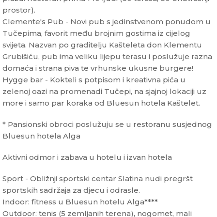
prostor).
Clemente's Pub - Novi pub s jedinstvenom ponudom u
Tučepima, favorit među brojnim gostima iz cijelog
svijeta. Nazvan po graditelju Kašteleta don Klementu
Grubišiću, pub ima veliku lijepu terasu i poslužuje razna
domaća i strana piva te vrhunske ukusne burgere!
Hygge bar - Kokteli s potpisom i kreativna pića u
zelenoj oazi na promenadi Tučepi, na sjajnoj lokaciji uz
more i samo par koraka od Bluesun hotela Kaštelet.
* Pansionski obroci poslužuju se u restoranu susjednog
Bluesun hotela Alga
Aktivni odmor i zabava u hotelu i izvan hotela
Sport - Obližnji sportski centar Slatina nudi pregršt
sportskih sadržaja za djecu i odrasle.
Indoor: fitness u Bluesun hotelu Alga****
Outdoor: tenis (5 zemljanih terena), nogomet, mali