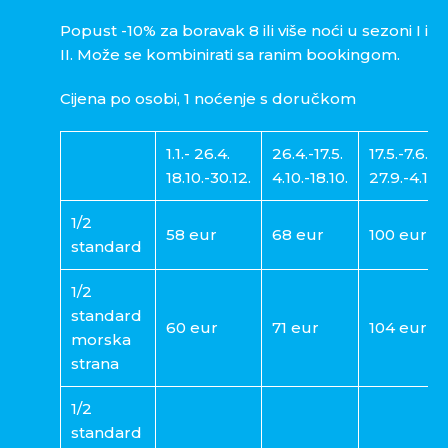
Popust -10% za boravak 8 ili više noći u sezoni I i
II. Može se kombinirati sa ranim bookingom.
Cijena po osobi, 1 noćenje s doručkom
1.1.- 26.4.
26.4.-17.5.
17.5.-7.6.
18.10.-30.12.
4.10.-18.10.
27.9.-4.10.
1/2
58 eur
68 eur
100 eur
standard
1/2
standard
60 eur
71 eur
104 eur
morska
strana
1/2
standard