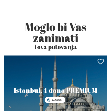
Moglo bi Vas
zanimati
i ova putovanja
Istanbul, 4 dana PREMIUM
4 dana