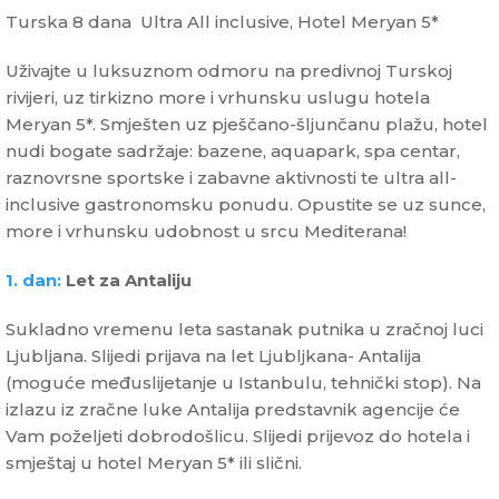
Turska 8 dana Ultra All inclusive, Hotel Meryan 5*
Uživajte u luksuznom odmoru na predivnoj Turskoj
rivijeri, uz tirkizno more i vrhunsku uslugu hotela
Meryan 5*. Smješten uz pješčano-šljunčanu plažu, hotel
nudi bogate sadržaje: bazene, aquapark, spa centar,
raznovrsne sportske i zabavne aktivnosti te ultra all-
inclusive gastronomsku ponudu. Opustite se uz sunce,
more i vrhunsku udobnost u srcu Mediterana!
1. dan:
Let za Antaliju
Sukladno vremenu leta sastanak putnika u zračnoj luci
Ljubljana. Slijedi prijava na let Ljubljkana- Antalija
(moguće međuslijetanje u Istanbulu, tehnički stop). Na
izlazu iz zračne luke Antalija predstavnik agencije će
Vam poželjeti dobrodošlicu. Slijedi prijevoz do hotela i
smještaj u hotel Meryan 5* ili slični.