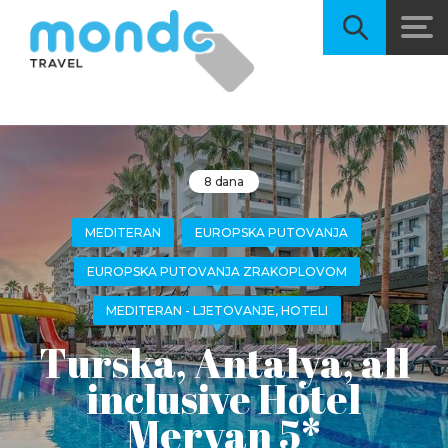
8 dana
MEDITERAN
EUROPSKA PUTOVANJA
EUROPSKA PUTOVANJA ZRAKOPLOVOM
MEDITERAN - LJETOVANJE, HOTELI
Turska, Antalya, all
inclusive Hotel
Meryan 5*