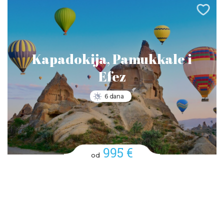
Kapadokija, Pamukkale i
Efez
6 dana
995 €
od