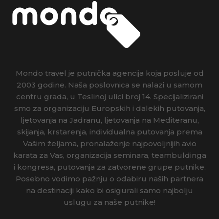
Mondo travel je putnička agencija koja posluje od
2003 godine. Naša poslovnica se nalazi u samom
centru grada, u Teslinoj ulici broj 14. Specijalizirani
smo za organizaciju Europskih i dalekih putovanja,
ljetovanja na Jadranu, ljetovanja na Mediteranu,
skijanja, krstarenja, individualna putovanja prema
Vašim željama, pronalaženje najpovoljnijih avio
karata za Vas, organizacija seminara, teambuldinga
i kongresa, putovanja za zatvorene grupe putnike.
Posebno vodimo pažnju o odabiru naših partnera
na destinaciji kako bi osigurali samo najbolju
uslugu za naše putnike!