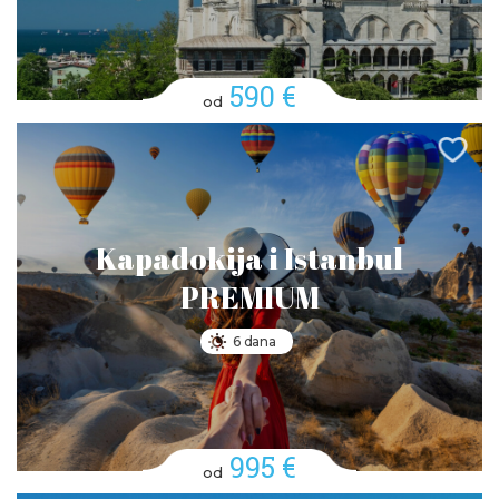
590 €
od
Kapadokija i Istanbul
PREMIUM
6 dana
995 €
od