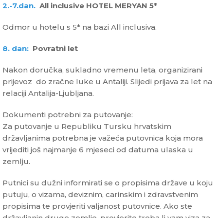
2.-7.dan.
All inclusive HOTEL MERYAN 5*
Odmor u hotelu s 5* na bazi All inclusiva.
8. dan:
Povratni let
Nakon doručka, sukladno vremenu leta, organizirani
prijevoz do zračne luke u Antaliji. Slijedi prijava za let na
relaciji Antalija-Ljubljana.
Dokumenti potrebni za putovanje:
Za putovanje u Republiku Tursku hrvatskim
državljanima potrebna je važeća putovnica koja mora
vrijediti još najmanje 6 mjeseci od datuma ulaska u
zemlju.
Putnici su dužni informirati se o propisima države u koju
putuju, o vizama, deviznim, carinskim i zdravstvenim
propisima te provjeriti valjanost putovnice. Ako ste
državljanin druge zemlje, provjerite treba li vam viza za