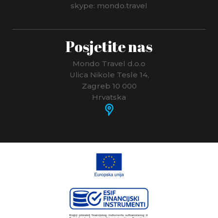
skype: mondo.travel
Posjetite nas
Mondo Travel d.o.o
Ulica Nikole Tesle 14,
Zagreb 10 000
Hrvatska