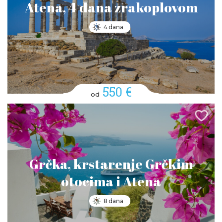
Atena, 4 dana zrakoplovom
4 dana
550 €
od
Grčka, krstarenje Grčkim
otocima i Atena
8 dana