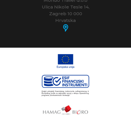
Mondo Travel d.o.o
Ulica Nikole Tesle 14,
Zagreb 10 000
Hrvatska