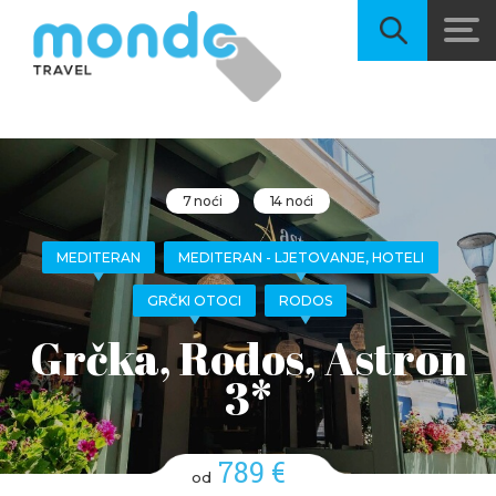
7 noći
14 noći
MEDITERAN
MEDITERAN - LJETOVANJE, HOTELI
GRČKI OTOCI
RODOS
Grčka, Rodos, Astron
3*
789 €
od