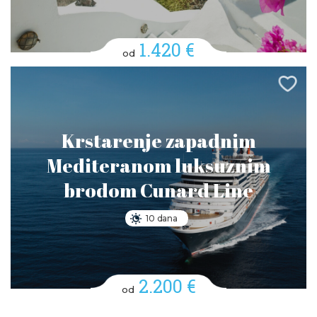
1.420 €
od
Krstarenje zapadnim
Mediteranom luksuznim
brodom Cunard Line
10 dana
2.200 €
od