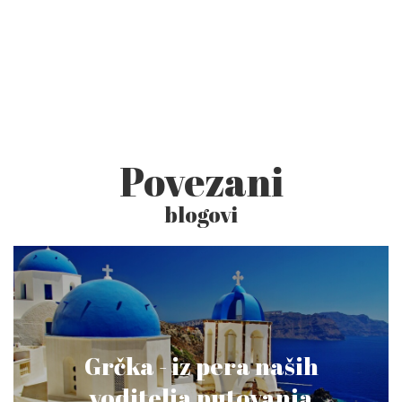
Povezani
blogovi
Grčka - iz pera naših
voditelja putovanja