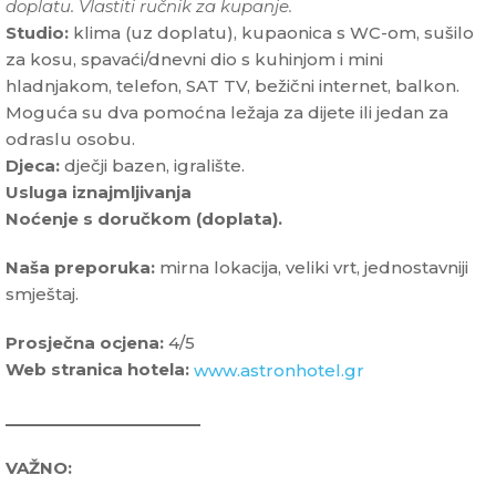
doplatu. Vlastiti ručnik za kupanje.
Studio:
klima (uz doplatu), kupaonica s WC-om, sušilo
za kosu, spavaći/dnevni dio s kuhinjom i mini
hladnjakom, telefon, SAT TV, bežični internet, balkon.
Moguća su dva pomoćna ležaja za dijete ili jedan za
odraslu osobu.
Djeca:
dječji bazen, igralište.
Usluga iznajmljivanja
Noćenje s doručkom (doplata).
Naša preporuka:
mirna lokacija, veliki vrt, jednostavniji
smještaj.
Prosječna ocjena:
4/5
Web stranica hotela:
www.astronhotel.gr
______________________
VAŽNO: