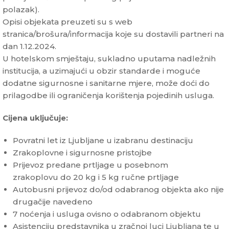
polazak).
Opisi objekata preuzeti su s web
stranica/brošura/informacija koje su dostavili partneri na
dan 1.12.2024.
U hotelskom smještaju, sukladno uputama nadležnih
institucija, a uzimajući u obzir standarde i moguće
dodatne sigurnosne i sanitarne mjere, može doći do
prilagodbe ili ograničenja korištenja pojedinih usluga.
Cijena uključuje:
Povratni let iz Ljubljane u izabranu destinaciju
Zrakoplovne i sigurnosne pristojbe
Prijevoz predane prtljage u posebnom
zrakoplovu do 20 kg i 5 kg ručne prtljage
Autobusni prijevoz do/od odabranog objekta ako nije
drugačije navedeno
7 noćenja i usluga ovisno o odabranom objektu
Asistenciju predstavnika u zračnoj luci Ljubljana te u