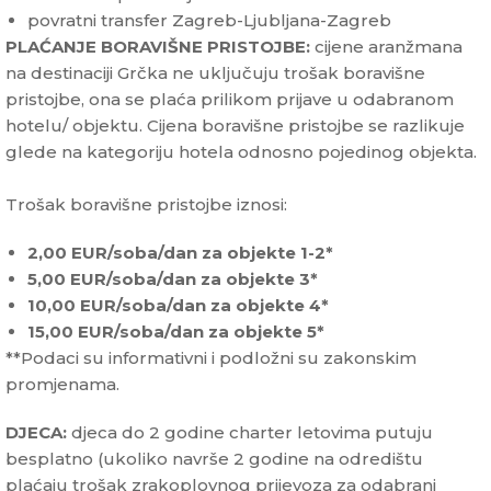
povratni transfer Zagreb-Ljubljana-Zagreb
PLAĆANJE BORAVIŠNE PRISTOJBE:
cijene aranžmana
na destinaciji Grčka ne uključuju trošak boravišne
pristojbe, ona se plaća prilikom prijave u odabranom
hotelu/ objektu. Cijena boravišne pristojbe se razlikuje
glede na kategoriju hotela odnosno pojedinog objekta.
Trošak boravišne pristojbe iznosi:
2,00 EUR/soba/dan za objekte 1-2*
5,00 EUR/soba/dan za objekte 3*
10,00 EUR/soba/dan za objekte 4*
15,00 EUR/soba/dan za objekte 5*
**Podaci su informativni i podložni su zakonskim
promjenama.
DJECA:
djeca do 2 godine charter letovima putuju
besplatno (ukoliko navrše 2 godine na odredištu
plaćaju trošak zrakoplovnog prijevoza za odabrani