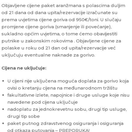
Objavljene cijene paket aranžmana s polascima duljim
od 21 dana od dana upita/rezervacije izračunate su
prema uvjetima cijene goriva od 950€/toni. U slučaju
promjene cijene goriva (smanjenje ili povećanje),
sukladno općim uvjetima, o tome ćemo obavijestiti
putnike u zakonskim rokovima . Objavljene cijene za
polaske u roku od 21 dan od upita/rezervacije već
uključuju eventualne naknade za gorivo.
Cijena ne uključuje:
U cijeni nije uključena moguća doplata za gorivo koja
ovisi o kretanju cijena na međunarodnom tržištu
fakultativne izlete, napojnice i druge usluge koje nisu
navedene pod cijena uključuje
nadoplatu za jednokrevetnu sobu, drugi tip usluge,
drugi tip sobe
paket putnog zdravstvenog osiguranja i osiguranja
od otkaza putovanja – PREPORUKA!