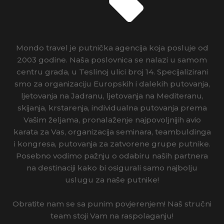
Mondo travel je putnička agencija koja posluje od
2003 godine. Naša poslovnica se nalazi u samom
centru grada, u Teslinoj ulici broj 14. Specijalizirani
smo za organizaciju Europskih i dalekih putovanja,
ljetovanja na Jadranu, ljetovanja na Mediteranu,
skijanja, krstarenja, individualna putovanja prema
Vašim željama, pronalaženje najpovoljnijih avio
karata za Vas, organizacija seminara, teambuldinga
i kongresa, putovanja za zatvorene grupe putnike.
Posebno vodimo pažnju o odabiru naših partnera
na destinaciji kako bi osigurali samo najbolju
uslugu za naše putnike!
Obratite nam se sa punim povjerenjem! Naš stručni
team stoji Vam na raspolaganju!