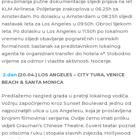
preuzimanja putne dokumentacije slijedi prijava na let
KLM Airlinesa. Polijetanje zrakoplova u 06.25h za
Amsterdam. Po dolasku u Amsterdam u 08:25h slijedi
nastavak leta za Los Angeles u 09:50h. Obroci tijekom
leta. Po dolasku u Los Angeles u 11:50h po lokalnom
vremenu slijedi obavljanje pograničnih i carinskih
formalnosti. Sastanak sa predstavnikom lokalnog
agenta te organizirani transfer do hotela 4*. Slobodno
vrijeme za odmor i vlastite aktivnosti. Noćenje.
2.dan
(20.04.) LOS ANGELES – CITY TURA, VENICE
BEACH & SANTA MONICA
Predlažemo razgled grada u pratnji lokalnog vodiča.
Vožnju započinjemo kroz Sunset Boulevard, jednu od
najpoznatijih ulica u Los Angelesu, koja je proslavljena
brojnim filmovima i serijama. Ovdje ćemo imati priliku
vidjeti Grauman’s Chinese Theatre, čuveni teatar poznat
po otiscima ruku i stopala slavnih zvijezda, Hollywood