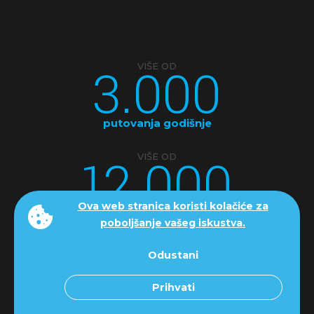
3.000
VIŠE OD
putovanja godišnje
12.000
VIŠE OD
Ova web stranica koristi kolačiće za
ljudi godišnje putuje s nama
poboljšanje vašeg iskustva.
Odustani
KONTAKT
Prihvati