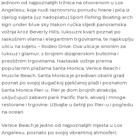
jednom od najpoznatijih tržnica na otvorenom u Los
Angelesu, koja nudi raznovrsnu ponudu hrane i pića iz
cijelog svijeta (uz nadoplatu).Sport Fishing Boating arch
sign under blue sky Nakon ručka slijedi panoramska
vožnja kroz Beverly Hills, luksuzni kvart poznat po
raskošnim vilama i elegantnim trgovinama, te najskuplju
ulicu na svijetu – Rodeo Drive. Ova ulica je sinonim za
luksuz i glamur, s brojnim dizajnerskim buticima i
prestižnim trgovinama. Nastavak vožnje prema
popularnim plažama Santa Monica, Venice Beach i
Muscle Beach. Santa Monica je predivan obalni grad
poznat po svojoj dugačkoj pješčanoj plaži i poznatom
Santa Monica Pier-u. Pier je dom brojnih atrakcija,
uključujući zabavni park Pacific Park, akvarij i mnoge
restorane i trgovine. Uživajte u šetnji po Pier-u i pogledu
na ocean.
Venice Beach je jedno od najpoznatijih mjesta u Los
Angelesu, poznato po svojoj vibrantnoj atmosferi,