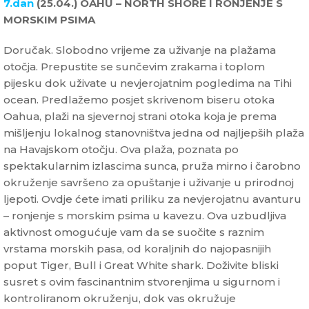
7.dan
(25.04.) OAHU – NORTH SHORE I RONJENJE S
MORSKIM PSIMA
Doručak. Slobodno vrijeme za uživanje na plažama
otočja. Prepustite se sunčevim zrakama i toplom
pijesku dok uživate u nevjerojatnim pogledima na Tihi
ocean. Predlažemo posjet skrivenom biseru otoka
Oahua, plaži na sjevernoj strani otoka koja je prema
mišljenju lokalnog stanovništva jedna od najljepših plaža
na Havajskom otočju. Ova plaža, poznata po
spektakularnim izlascima sunca, pruža mirno i čarobno
okruženje savršeno za opuštanje i uživanje u prirodnoj
ljepoti. Ovdje ćete imati priliku za nevjerojatnu avanturu
– ronjenje s morskim psima u kavezu. Ova uzbudljiva
aktivnost omogućuje vam da se suočite s raznim
vrstama morskih pasa, od koraljnih do najopasnijih
poput Tiger, Bull i Great White shark. Doživite bliski
susret s ovim fascinantnim stvorenjima u sigurnom i
kontroliranom okruženju, dok vas okružuje