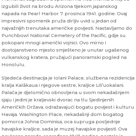
izgubili život na brodu Arizona tijekom japanskog
napada na Pearl Harbor 7. prosinca 1941. godine. Ovaj
impresivni spomenik pruža dirljiv uvid u jedan od
najvažnijih trenutaka američke povijesti. Nastavljamo do
Punchbowl National Cemetery of the Pacific, gdje su
pokopani mnogi američki vojnici. Ovo mirno i
dostojanstveno mjesto smješteno je unutar ugašenog
vulkanskog kratera, pružajući panoramski pogled na
Honolulu.
Sljedeća destinacija je Iolani Palace, službena rezidencija
kralja Kalākaua i njegove sestre, kraljice Lili’uokalani.
Palača je djelomično obnovljena u svom nekadašnjem
sjaju i jedini je kraljevski dvorac na tlu Sjedinjenih
Američkih Država, odražavajući bogatu povijest i kulturu
Havaja. Washington Place, nekadašnji dom bogatog
pomorca Johna Dominisa, oca supruga posljednje
havajske kraljice, sada je muzej havajske povijesti. Ova