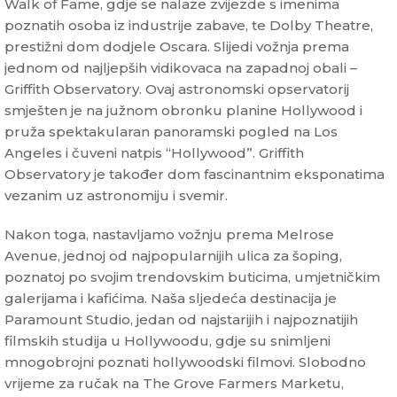
Walk of Fame, gdje se nalaze zvijezde s imenima
poznatih osoba iz industrije zabave, te Dolby Theatre,
prestižni dom dodjele Oscara. Slijedi vožnja prema
jednom od najljepših vidikovaca na zapadnoj obali –
Griffith Observatory. Ovaj astronomski opservatorij
smješten je na južnom obronku planine Hollywood i
pruža spektakularan panoramski pogled na Los
Angeles i čuveni natpis “Hollywood”. Griffith
Observatory je također dom fascinantnim eksponatima
vezanim uz astronomiju i svemir.
Nakon toga, nastavljamo vožnju prema Melrose
Avenue, jednoj od najpopularnijih ulica za šoping,
poznatoj po svojim trendovskim buticima, umjetničkim
galerijama i kafićima. Naša sljedeća destinacija je
Paramount Studio, jedan od najstarijih i najpoznatijih
filmskih studija u Hollywoodu, gdje su snimljeni
mnogobrojni poznati hollywoodski filmovi. Slobodno
vrijeme za ručak na The Grove Farmers Marketu,