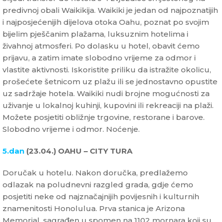
predivnoj obali Waikikija. Waikiki je jedan od najpoznatijih
i najposjećenijih dijelova otoka Oahu, poznat po svojim
bijelim pješčanim plažama, luksuznim hotelima i
živahnoj atmosferi. Po dolasku u hotel, obavit ćemo
prijavu, a zatim imate slobodno vrijeme za odmor i
vlastite aktivnosti. Iskoristite priliku da istražite okolicu,
prošećete šetnicom uz plažu ili se jednostavno opustite
uz sadržaje hotela. Waikiki nudi brojne mogućnosti za
uživanje u lokalnoj kuhinji, kupovini ili rekreaciji na plaži.
Možete posjetiti obližnje trgovine, restorane i barove.
Slobodno vrijeme i odmor. Noćenje.
5.dan
(23.04.) OAHU – CITY TURA
Doručak u hotelu. Nakon doručka, predlažemo
odlazak na poludnevni razgled grada, gdje ćemo
posjetiti neke od najznačajnijih povijesnih i kulturnih
znamenitosti Honolulua. Prva stanica je Arizona
Memorial, sagrađen u spomen na 1102 mornara koji su