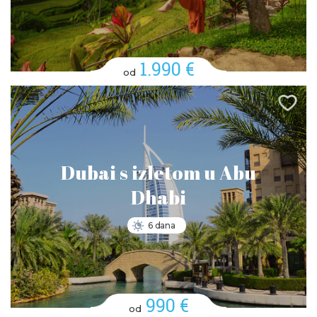
1.990 €
od
Dubai s izletom u Abu
Dhabi
6 dana
990 €
od