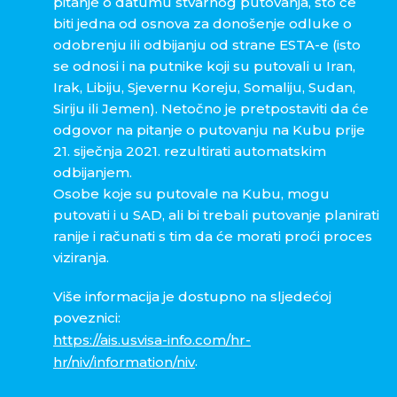
pitanje o datumu stvarnog putovanja, što će
biti jedna od osnova za donošenje odluke o
odobrenju ili odbijanju od strane ESTA-e (isto
se odnosi i na putnike koji su putovali u Iran,
Irak, Libiju, Sjevernu Koreju, Somaliju, Sudan,
Siriju ili Jemen). Netočno je pretpostaviti da će
odgovor na pitanje o putovanju na Kubu prije
21. siječnja 2021. rezultirati automatskim
odbijanjem.
Osobe koje su putovale na Kubu, mogu
putovati i u SAD, ali bi trebali putovanje planirati
ranije i računati s tim da će morati proći proces
viziranja.
Više informacija je dostupno na sljedećoj
poveznici:
https://ais.usvisa-info.com/
hr-
.
hr/niv/information/niv