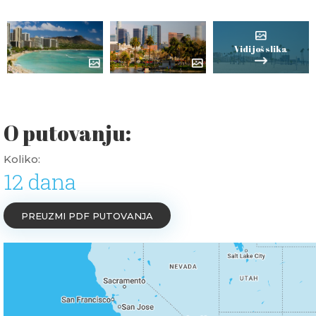
Vidi još slika
O putovanju:
Koliko:
12 dana
PREUZMI PDF PUTOVANJA