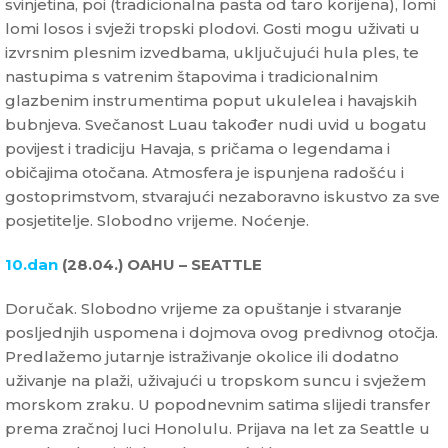
svinjetina, poi (tradicionalna pasta od taro korijena), lomi
lomi losos i svježi tropski plodovi. Gosti mogu uživati u
izvrsnim plesnim izvedbama, uključujući hula ples, te
nastupima s vatrenim štapovima i tradicionalnim
glazbenim instrumentima poput ukulelea i havajskih
bubnjeva. Svečanost Luau također nudi uvid u bogatu
povijest i tradiciju Havaja, s pričama o legendama i
običajima otočana. Atmosfera je ispunjena radošću i
gostoprimstvom, stvarajući nezaboravno iskustvo za sve
posjetitelje. Slobodno vrijeme. Noćenje.
10.dan
(28.04.) OAHU – SEATTLE
Doručak. Slobodno vrijeme za opuštanje i stvaranje
posljednjih uspomena i dojmova ovog predivnog otočja.
Predlažemo jutarnje istraživanje okolice ili dodatno
uživanje na plaži, uživajući u tropskom suncu i svježem
morskom zraku. U popodnevnim satima slijedi transfer
prema zračnoj luci Honolulu. Prijava na let za Seattle u