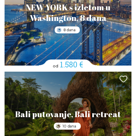
NEW YORK s izletom u
Washington, 8 dana
8 dana
1.580 €
od
Bali putovanje, Bali retreat
10 dana