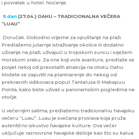
i povratak u hotel. Noćenje.
9.dan
(27.04.) OAHU – TRADICIONALNA VEČERA
”LUAU”
Doručak. Slobodno vrijeme za opuštanje na plaži.
Predlažemo jutarnje istraživanje okolice ili dodatno
uživanje na plaži, uživajući u tropskom suncu i svježem
morskom zraku. Za one koji vole avanture, predlaže se
posjet nekoj od preostalih atrakcija na otoku Oahu.
Možete se zaputiti na planinarenje do nekog od
prekrasnih vidikovaca poput Tantalusa ili Makapuu
Pointa, kako biste uživali u panoramskim pogledima na
otočje.
U večernjim satima, predlažemo tradicionalnu havajsku
večeru “Luau”. Luau je svečana proslava koja pruža
autentično iskustvo havajske kulture. Ova večer
uključuje raznovrsne havajske delicije kao što su kalua