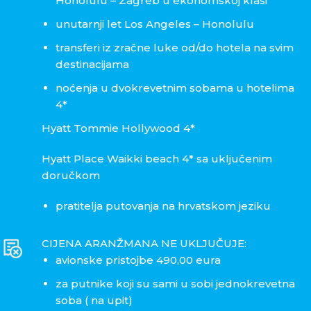
Honolulu – Zagreb u ekonomskoj klasi
unutarnji let Los Angeles – Honolulu
transferi iz zračne luke od/do hotela na svim
destinacijama
noćenja u dvokrevetnim sobama u hotelima
4*
Hyatt Tommie Hollywood 4*
Hyatt Place Waikki beach 4* sa uključenim
doručkom
pratitelja putovanja na hrvatskom jeziku
CIJENA ARANŽMANA NE UKLJUČUJE:
avionske pristojbe 490,00 eura
za putnike koji su sami u sobi jednokrevetna
soba ( na upit)