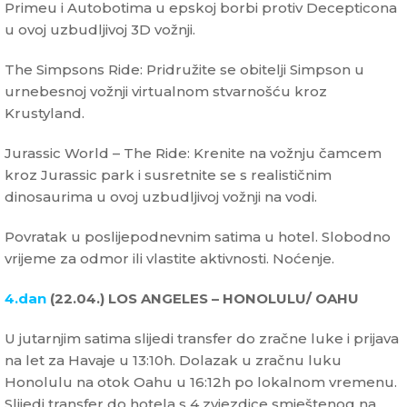
Primeu i Autobotima u epskoj borbi protiv Decepticona
u ovoj uzbudljivoj 3D vožnji.
The Simpsons Ride: Pridružite se obitelji Simpson u
urnebesnoj vožnji virtualnom stvarnošću kroz
Krustyland.
Jurassic World – The Ride: Krenite na vožnju čamcem
kroz Jurassic park i susretnite se s realističnim
dinosaurima u ovoj uzbudljivoj vožnji na vodi.
Povratak u poslijepodnevnim satima u hotel. Slobodno
vrijeme za odmor ili vlastite aktivnosti. Noćenje.
4.dan
(22.04.) LOS ANGELES – HONOLULU/ OAHU
U jutarnjim satima slijedi transfer do zračne luke i prijava
na let za Havaje u 13:10h. Dolazak u zračnu luku
Honolulu na otok Oahu u 16:12h po lokalnom vremenu.
Slijedi transfer do hotela s 4 zvjezdice smještenog na