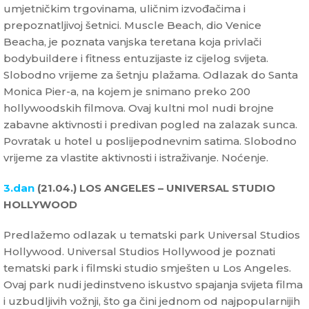
umjetničkim trgovinama, uličnim izvođačima i
prepoznatljivoj šetnici. Muscle Beach, dio Venice
Beacha, je poznata vanjska teretana koja privlači
bodybuildere i fitness entuzijaste iz cijelog svijeta.
Slobodno vrijeme za šetnju plažama. Odlazak do Santa
Monica Pier-a, na kojem je snimano preko 200
hollywoodskih filmova. Ovaj kultni mol nudi brojne
zabavne aktivnosti i predivan pogled na zalazak sunca.
Povratak u hotel u poslijepodnevnim satima. Slobodno
vrijeme za vlastite aktivnosti i istraživanje. Noćenje.
3.dan
(21.04.) LOS ANGELES – UNIVERSAL STUDIO
HOLLYWOOD
Predlažemo odlazak u tematski park Universal Studios
Hollywood. Universal Studios Hollywood je poznati
tematski park i filmski studio smješten u Los Angeles.
Ovaj park nudi jedinstveno iskustvo spajanja svijeta filma
i uzbudljivih vožnji, što ga čini jednom od najpopularnijih