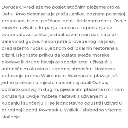
Doručak. Predlažemo posjet istočnim plažama otoka
Oahu. Prva destinacija je plaža Lanikai, poznata po svojoj
prekrasnoj bijeloj pješčanoj obali i tirkiznom moru. Ovdje
možete uživati u kupanju, sunčanju i opuštanju uz
zvuke valova. Lanikai je idealna za miran dan na plaži,
daleko od gužve. Nakon jutra provedenog na plaži,
predlažemo ručak u jednom od lokalnih restorana u
blizini. Iskoristite priliku da kušate svježe morske
plodove ili druge havajske specijalitete, uživajući u
autentičnim okusima i ugodnoj atmosferi. Nastavak
putovanja prema Waimanalo. Waimanalo plaža je još
jedno prekrasno mjesto na istočnoj obali Oahua,
poznato po svojim dugim, pješčanim plažama i mirnom
okruženju. Ovdje možete nastaviti s uživanjem u
kupanju i sunčanju, ili se jednostavno opustiti i uživati u
prirodnoj ljepoti. Povratak u Waikiki i slobodno vrijeme.
Noćenje.