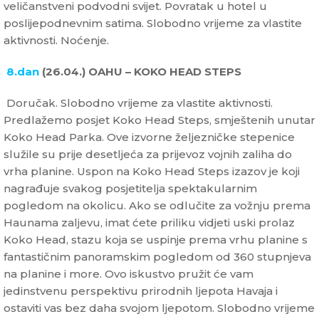
veličanstveni podvodni svijet. Povratak u hotel u
poslijepodnevnim satima. Slobodno vrijeme za vlastite
aktivnosti. Noćenje.
8.dan
(26.04.) OAHU – KOKO HEAD STEPS
Doručak. Slobodno vrijeme za vlastite aktivnosti.
Predlažemo posjet Koko Head Steps, smještenih unutar
Koko Head Parka. Ove izvorne željezničke stepenice
služile su prije desetljeća za prijevoz vojnih zaliha do
vrha planine. Uspon na Koko Head Steps izazov je koji
nagrađuje svakog posjetitelja spektakularnim
pogledom na okolicu. Ako se odlučite za vožnju prema
Haunama zaljevu, imat ćete priliku vidjeti uski prolaz
Koko Head, stazu koja se uspinje prema vrhu planine s
fantastičnim panoramskim pogledom od 360 stupnjeva
na planine i more. Ovo iskustvo pružit će vam
jedinstvenu perspektivu prirodnih ljepota Havaja i
ostaviti vas bez daha svojom ljepotom. Slobodno vrijeme