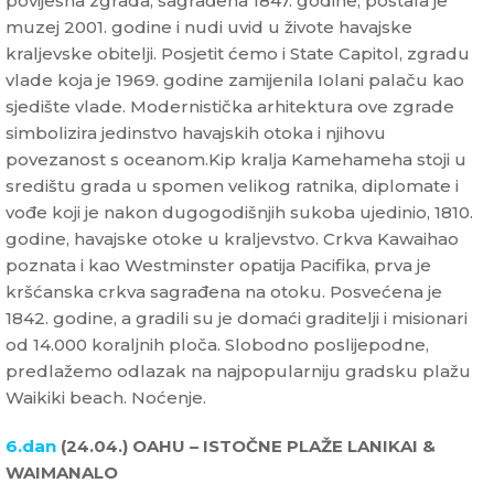
povijesna zgrada, sagrađena 1847. godine, postala je
muzej 2001. godine i nudi uvid u živote havajske
kraljevske obitelji. Posjetit ćemo i State Capitol, zgradu
vlade koja je 1969. godine zamijenila Iolani palaču kao
sjedište vlade. Modernistička arhitektura ove zgrade
simbolizira jedinstvo havajskih otoka i njihovu
povezanost s oceanom.Kip kralja Kamehameha stoji u
središtu grada u spomen velikog ratnika, diplomate i
vođe koji je nakon dugogodišnjih sukoba ujedinio, 1810.
godine, havajske otoke u kraljevstvo. Crkva Kawaihao
poznata i kao Westminster opatija Pacifika, prva je
kršćanska crkva sagrađena na otoku. Posvećena je
1842. godine, a gradili su je domaći graditelji i misionari
od 14.000 koraljnih ploča. Slobodno poslijepodne,
predlažemo odlazak na najpopularniju gradsku plažu
Waikiki beach. Noćenje.
6.dan
(24.04.) OAHU – ISTOČNE PLAŽE LANIKAI &
WAIMANALO