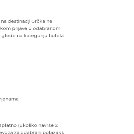
na destinaciji Grčka ne
ilikom prijave u odabranom
je glede na kategoriju hotela
omjenama.
splatno (ukoliko navrše 2
jevoza za odabrani polazak).