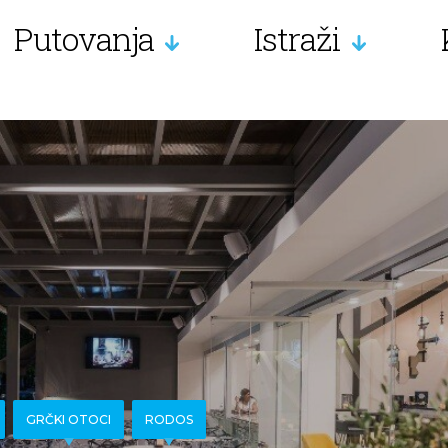
Putovanja
Istraži
GRČKI OTOCI
RODOS