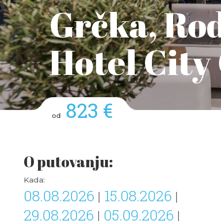
Grčka, Rod
Hotel City
823 €
od
O putovanju:
Kada:
08.08.2026
15.08.2026
|
|
29.08.2026
05.09.2026
|
|