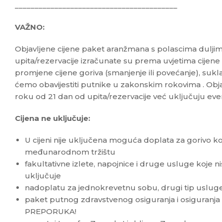
_________________________________________
VAŽNO:
Objavljene cijene paket aranžmana s polascima dulji
upita/rezervacije izračunate su prema uvjetima cijene 
promjene cijene goriva (smanjenje ili povećanje), suk
ćemo obavijestiti putnike u zakonskim rokovima . Obja
roku od 21 dan od upita/rezervacije već uključuju ev
Cijena ne uključuje:
U cijeni nije uključena moguća doplata za gorivo koj
međunarodnom tržištu
fakultativne izlete, napojnice i druge usluge koje 
uključuje
nadoplatu za jednokrevetnu sobu, drugi tip usluge
paket putnog zdravstvenog osiguranja i osiguranja
PREPORUKA!