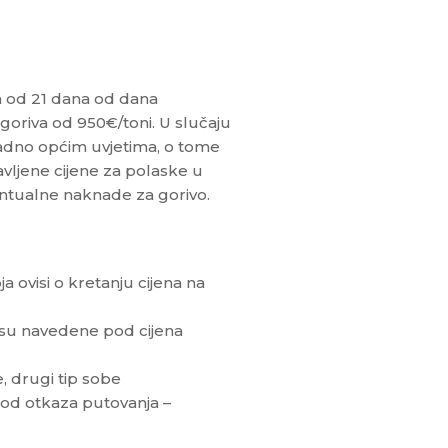
m od 21 dana od dana
goriva od 950€/toni. U slučaju
ladno općim uvjetima, o tome
vljene cijene za polaske u
entualne naknade za gorivo.
a ovisi o kretanju cijena na
nisu navedene pod cijena
, drugi tip sobe
 od otkaza putovanja –