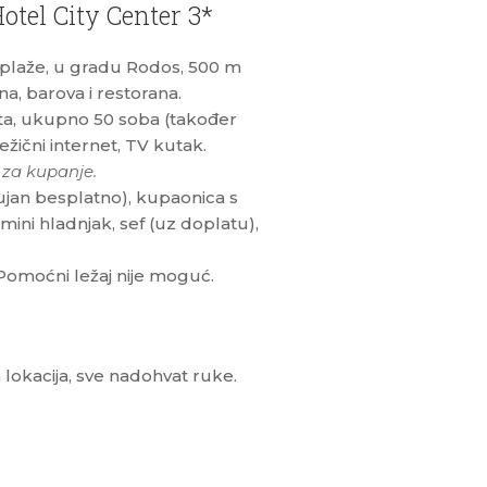
otel City Center 3*
plaže, u gradu Rodos, 500 m
na, barova i restorana.
ata, ukupno 50 soba (također
žični internet, TV kutak.
k za kupanje.
rujan besplatno), kupaonica s
 mini hladnjak, sef (uz doplatu),
Pomoćni ležaj nije moguć.
lokacija, sve nadohvat ruke.