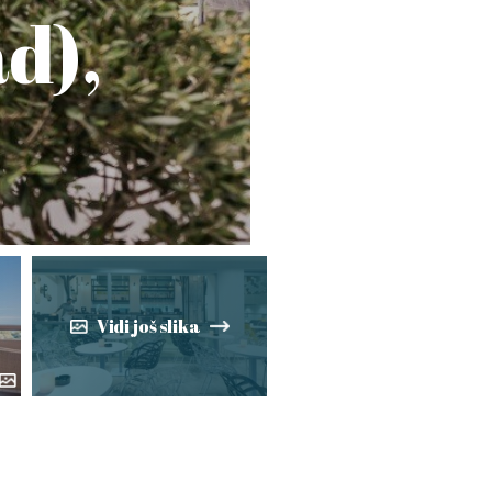
d),
Vidi još slika