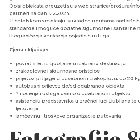
Opisi objekata preuzeti su s web stranica/brošura/info
partneri na dan 1.12.2024.
U hotelskom smještaju, sukladno uputama nadležnih ins
standarde i moguće dodatne sigurnosne i sanitarne 
ili ograničenja korištenja pojedinih usluga.
Cjena uključuje:
povratni let iz Ljubljane u izabranu destinaciju
zrakoplovne i sigurnosne pristojbe
prijevoz prtljage u posebnom zrakoplovu: do 20 kg 
autobusni prijevoz do/od odabranog objekta
7 noćenja i usluga ovisno o odabranom objektu
asistenciju predstavnika u zračnoj luci Ljubljana te 
ljetovanja
jamčevinu i troškove organizacije putovanja
Fotografije 