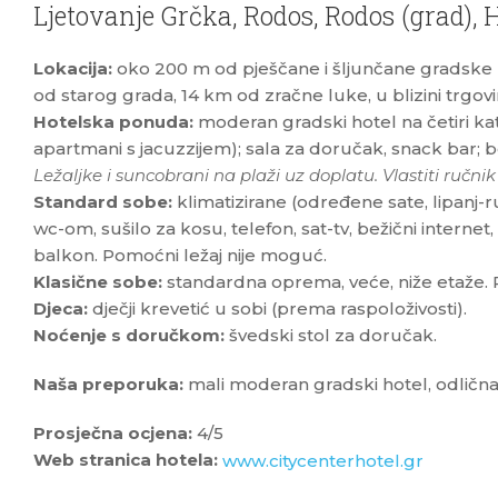
Ljetovanje Grčka, Rodos, Rodos (grad), H
Lokacija:
oko 200 m od pješčane i šljunčane gradske 
od starog grada, 14 km od zračne luke, u blizini trgovi
Hotelska ponuda:
moderan gradski hotel na četiri k
apartmani s jacuzzijem); sala za doručak, snack bar; be
Ležaljke i suncobrani na plaži uz doplatu. Vlastiti ručni
Standard sobe:
klimatizirane (određene sate, lipanj-
wc-om, sušilo za kosu, telefon, sat-tv, bežični internet,
balkon. Pomoćni ležaj nije moguć.
Klasične sobe:
standardna oprema, veće, niže etaže. 
Djeca:
dječji krevetić u sobi (prema raspoloživosti).
Noćenje s doručkom:
švedski stol za doručak.
Naša preporuka:
mali moderan gradski hotel, odlična 
Prosječna ocjena:
4/5
Web stranica hotela:
www.citycenterhotel.gr