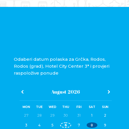
Odaberi datum polaska za Grčka, Rodos,
Rodos (grad), Hotel City Center 3* i provjeri
raspoložive ponude
August
2026
MON
TUE
WED
THU
FRI
SAT
SUN
27
28
29
30
31
1
2
3
4
5
6
7
8
9