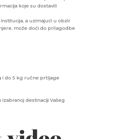
rmacija koje su dostavili
titucija, a uzimajući u obzir
mjere, može doći do prilagodbe
i do 5 kg ručne prtljage
u izabranoj destinaciji Vašeg
& video