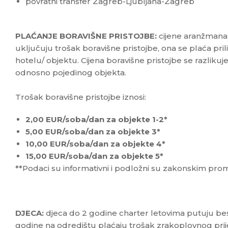
povratni transfer Zagreb-Ljubljana-Zagreb
PLAĆANJE BORAVIŠNE PRISTOJBE:
cijene aranžmana 
uključuju trošak boravišne pristojbe, ona se plaća pr
hotelu/ objektu. Cijena boravišne pristojbe se razliku
odnosno pojedinog objekta.
Trošak boravišne pristojbe iznosi:
2,00 EUR/soba/dan za objekte 1-2*
5,00 EUR/soba/dan za objekte 3*
10,00 EUR/soba/dan za objekte 4*
15,00 EUR/soba/dan za objekte 5*
**Podaci su informativni i podložni su zakonskim pr
DJECA:
djeca do 2 godine charter letovima putuju be
godine na odredištu plaćaju trošak zrakoplovnog pri