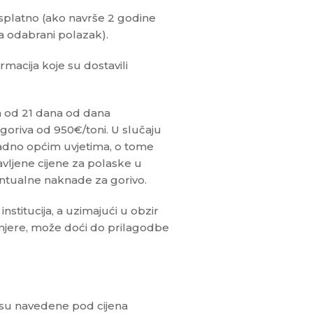
splatno (ako navrše 2 godine
a odabrani polazak).
rmacija koje su dostavili
m od 21 dana od dana
goriva od 950€/toni. U slučaju
ladno općim uvjetima, o tome
vljene cijene za polaske u
entualne naknade za gorivo.
titucija, a uzimajući u obzir
mjere, može doći do prilagodbe
nisu navedene pod cijena