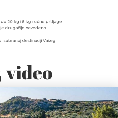
o 20 kg i 5 kg ručne prtljage
ije drugačije navedeno
u izabranoj destinaciji Vašeg
& video