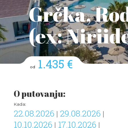
Grčka, Rod
(ex: Niriid
1.435 €
od
O putovanju:
Kada:
22.08.2026
29.08.2026
|
|
10.10.2026
17.10.2026
|
|