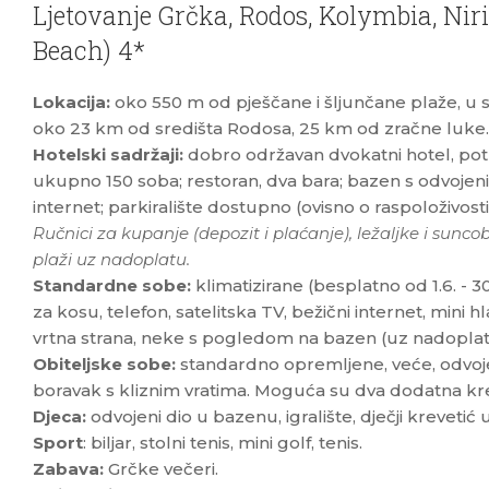
Ljetovanje Grčka, Rodos, Kolymbia, Nirii
Beach) 4*
Lokacija:
oko 550 m od pješčane i šljunčane plaže, u s
oko 23 km od središta Rodosa, 25 km od zračne luke.
Hotelski sadržaji:
dobro održavan dvokatni hotel, pot
ukupno 150 soba; restoran, dva bara; bazen s odvojenim 
internet; parkiralište dostupno (ovisno o raspoloživosti
Ručnici za kupanje (depozit i plaćanje), ležaljke i sunc
plaži uz nadoplatu.
Standardne sobe:
klimatizirane (besplatno od 1.6. - 3
za kosu, telefon, satelitska TV, bežični internet, mini hla
vrtna strana, neke s pogledom na bazen (uz nadoplat
Obiteljske sobe:
standardno opremljene, veće, odvoj
boravak s kliznim vratima. Moguća su dva dodatna kr
Djeca:
odvojeni dio u bazenu, igralište, dječji krevetić u
Sport
: biljar, stolni tenis, mini golf, tenis.
Zabava:
Grčke večeri.