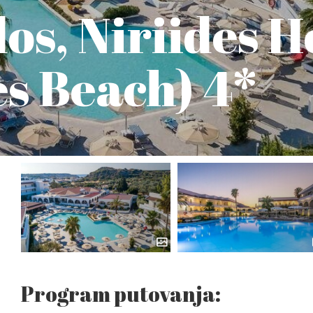
os, Niriides H
es Beach) 4*
Program putovanja: