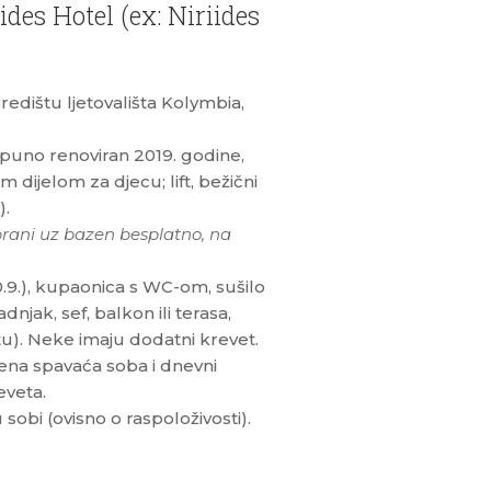
des Hotel (ex: Niriides
redištu ljetovališta Kolymbia,
puno renoviran 2019. godine,
dijelom za djecu; lift, bežični
).
obrani uz bazen besplatno, na
0.9.), kupaonica s WC-om, sušilo
dnjak, sef, balkon ili terasa,
u). Neke imaju dodatni krevet.
ena spavaća soba i dnevni
eveta.
 sobi (ovisno o raspoloživosti).