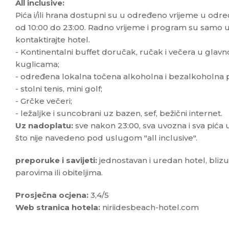
All inclusive:
Pića i/ili hrana dostupni su u određeno vrijeme u od
od 10:00 do 23:00. Radno vrijeme i program su samo u 
kontaktirajte hotel.
- Kontinentalni buffet doručak, ručak i večera u glav
kuglicama;
- određena lokalna točena alkoholna i bezalkoholna pi
- stolni tenis, mini golf;
- Grčke večeri;
- ležaljke i suncobrani uz bazen, sef, bežični internet.
Uz nadoplatu:
sve nakon 23:00, sva uvozna i sva pića 
što nije navedeno pod uslugom "all inclusive".
preporuke i savijeti:
jednostavan i uredan hotel, bliz
parovima ili obiteljima.
Prosječna ocjena:
3,4/5
Web stranica hotela:
niriidesbeach-hotel.com