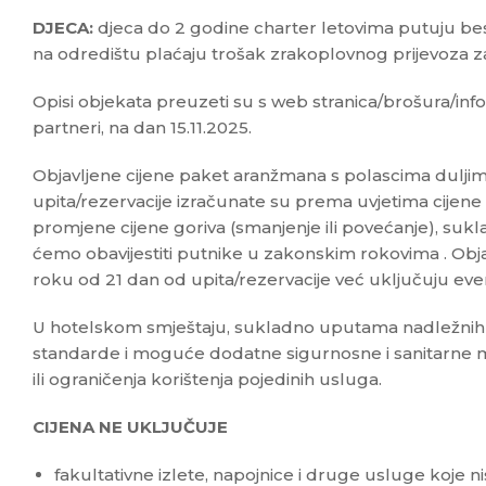
DJECA:
djeca do 2 godine charter letovima putuju be
na odredištu plaćaju trošak zrakoplovnog prijevoza z
Opisi objekata preuzeti su s web stranica/brošura/info
partneri, na dan 15.11.2025.
Objavljene cijene paket aranžmana s polascima dulji
upita/rezervacije izračunate su prema uvjetima cijene 
promjene cijene goriva (smanjenje ili povećanje), suk
ćemo obavijestiti putnike u zakonskim rokovima . Obja
roku od 21 dan od upita/rezervacije već uključuju ev
U hotelskom smještaju, sukladno uputama nadležnih ins
standarde i moguće dodatne sigurnosne i sanitarne 
ili ograničenja korištenja pojedinih usluga.
CIJENA NE UKLJUČUJE
fakultativne izlete, napojnice i druge usluge koje 