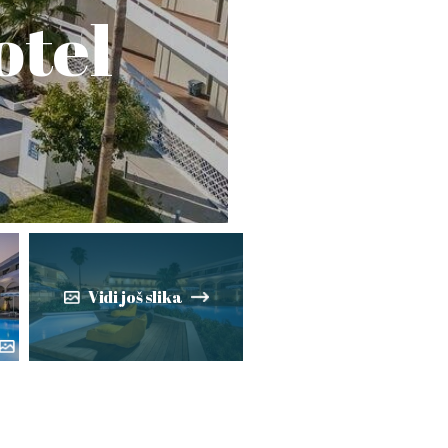
otel
Vidi još slika