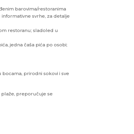
ređenim barovima/restoranima
informativne svrhe, za detalje
nom restoranu; sladoled u
ća, jedna čaša pića po osobi;
u bocama, prirodni sokovi i sve
u plaže, preporučuje se