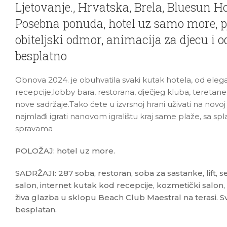
Ljetovanje., Hrvatska, Brela, Bluesun H
Posebna ponuda, hotel uz samo more, p
obiteljski odmor, animacija za djecu i odr
besplatno
Obnova 2024. je obuhvatila svaki kutak hotela, od eleg
recepcije,lobby bara, restorana, dječjeg kluba, teretane 
nove sadržaje.Tako ćete u izvrsnoj hrani uživati na novoj 
najmlađi igrati nanovom igralištu kraj same plaže, sa s
spravama
POLOŽAJ: hotel uz more.
SADRŽAJI: 287 soba, restoran, soba za sastanke, lift, sef
salon, internet kutak kod recepcije, kozmetički salon, 
živa glazba u sklopu Beach Club Maestral na terasi. Svi 
besplatan.