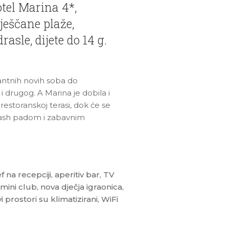
otel Marina 4*,
ješčane plaže,
asle, dijete do 14 g.
antnih novih soba do
i drugog. A Marina je dobila i
restoranskoj terasi, dok će se
plash padom i zabavnim
 na recepciji, aperitiv bar, TV
mini club, nova dječja igraonica,
prostori su klimatizirani, WiFi