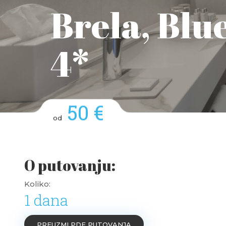
Brela, Blu
4*
50 €
od
O putovanju:
Koliko:
1 dana
PREUZMI PDF PUTOVANJA