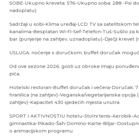
SOBE-Ukupno kreveta: 576-Ukupno soba: 288 -Psi dozv
nadoplatu)
Sadržaji u sobi-Klima uređaj-LCD TV sa satelitskom 
kanalima-Besplatan Wi-Fi-Sef-Telefon-Tuš-Sušilo za
bar (punjenje na zahtjev, uznadoplatu)-Dječji krevet
USLUGA: noćenje s doručkom; buffet doručak mogućn
Od ove sezone 2026. gosti uz obroke imaju ponuđen
pića.
Hotelski restoran-Buffet doručak i večera-Doručak: 7 - 
hranilica (na zahtjev)-Veganska/vegetarijanska opcija 
zahtjev)-Kapacitet 430 sjedećih mjesta unutra
SPORT I AKTIVNOSTIU hotelu-Stolni tenis-Aerobik-A
gimnastika-Pikado-Šah-Domino-Karte-Biljar-Dostupnos
o animacijskom programu