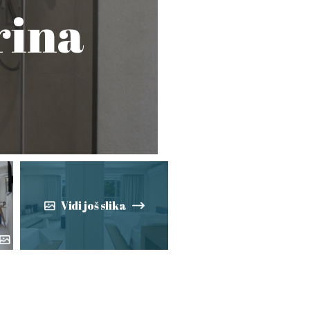
rina
Vidi još slika