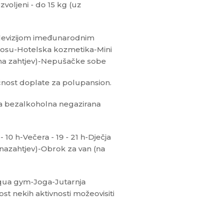
oljeni - do 15 kg (uz
televizijom imeđunarodnim
 kosu-Hotelska kozmetika-Mini
 (na zahtjev)-Nepušačke sobe
ost doplate za polupansion.
a bezalkoholna negazirana
10 h-Večera - 19 - 21 h-Dječja
(nazahtjev)-Obrok za van (na
qua gym-Joga-Jutarnja
t nekih aktivnosti možeovisiti