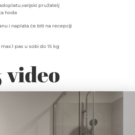
adoplatu,vanjski pružatelj
ta hoda
u i naplata će biti na recepciji
.
 max.1 pas u sobi do 15 kg
& video