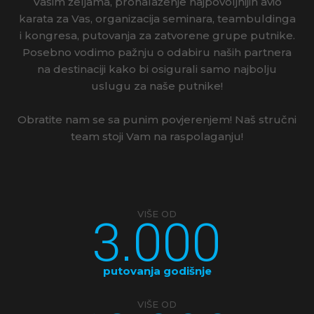
Vašim željama, pronalaženje najpovoljnijih avio
karata za Vas, organizacija seminara, teambuldinga
i kongresa, putovanja za zatvorene grupe putnike.
Posebno vodimo pažnju o odabiru naših partnera
na destinaciji kako bi osigurali samo najbolju
uslugu za naše putnike!
Obratite nam se sa punim povjerenjem! Naš stručni
team stoji Vam na raspolaganju!
3.000
VIŠE OD
putovanja godišnje
VIŠE OD