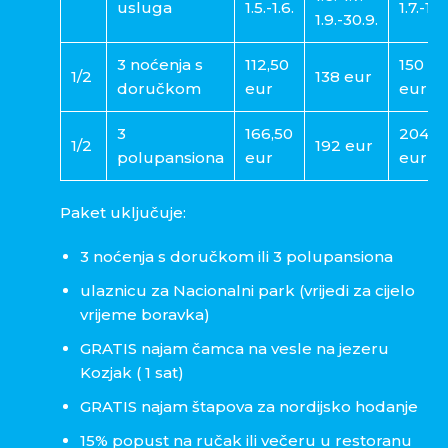
usluga
1.5.-1.6.
1.7.-1.9.
1.9.-30.9.
3 noćenja s
112,50
150
1/2
138 eur
doručkom
eur
eur
3
166,50
204
1/2
192 eur
polupansiona
eur
eur
Paket uključuje:
3 noćenja s doručkom ili 3 polupansiona
ulaznicu za Nacionalni park (vrijedi za cijelo
vrijeme boravka)
GRATIS najam čamca na vesle na jezeru
Kozjak ( 1 sat)
GRATIS najam štapova za nordijsko hodanje
15% popust na ručak ili večeru u restoranu