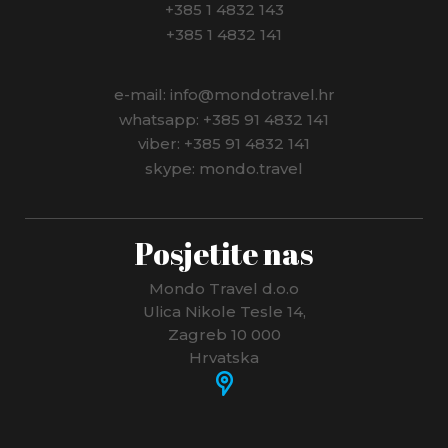
+385 1 4832 143
+385 1 4832 141
e-mail: info@mondotravel.hr
whatsapp: +385 91 4832 141
viber: +385 91 4832 141
skype: mondo.travel
Posjetite nas
Mondo Travel d.o.o
Ulica Nikole Tesle 14,
Zagreb 10 000
Hrvatska