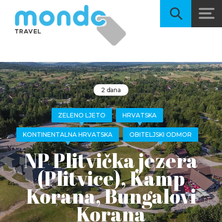
2 dana
ZELENO LJETO
HRVATSKA
KONTINENTALNA HRVATSKA
OBITELJSKI ODMOR
NP Plitvička jezera
(Plitvice), Kamp
Korana, Bungalovi
Korana