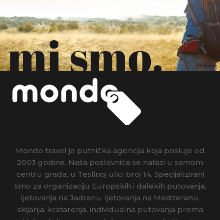
mi smo.
Mondo travel je putnička agencija koja posluje od
2003 godine. Naša poslovnica se nalazi u samom
centru grada, u Teslinoj ulici broj 14. Specijalizirani
smo za organizaciju Europskih i dalekih putovanja,
ljetovanja na Jadranu, ljetovanja na Mediteranu,
skijanja, krstarenja, individualna putovanja prema