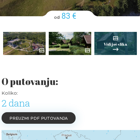
83 €
od
Vidi još slika
O putovanju:
Koliko:
2 dana
PREUZMI PDF PUTOVANJA