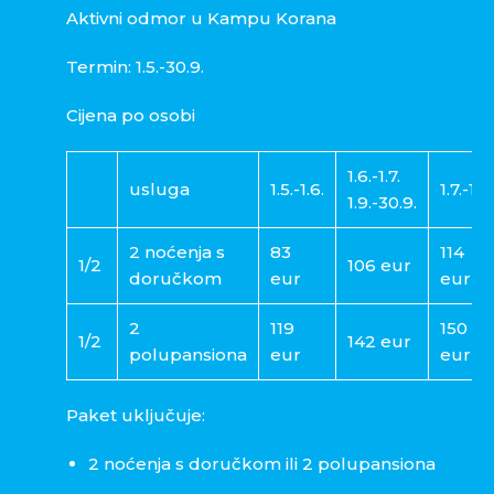
Aktivni odmor u Kampu Korana
Termin: 1.5.-30.9.
Cijena po osobi
1.6.-1.7.
usluga
1.5.-1.6.
1.7.-1.9.
1.9.-30.9.
2 noćenja s
83
114
1/2
106 eur
doručkom
eur
eur
2
119
150
1/2
142 eur
polupansiona
eur
eur
Paket uključuje:
2 noćenja s doručkom ili 2 polupansiona