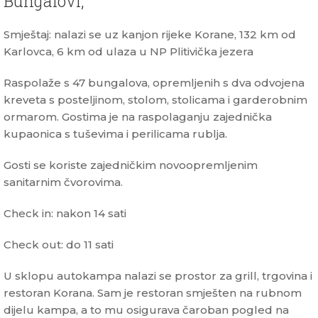
Bungalovi,
Smještaj: nalazi se uz kanjon rijeke Korane, 132 km od
Karlovca, 6 km od ulaza u NP Plitivička jezera
Raspolaže s 47 bungalova, opremljenih s dva odvojena
kreveta s posteljinom, stolom, stolicama i garderobnim
ormarom. Gostima je na raspolaganju zajednička
kupaonica s tuševima i perilicama rublja.
Gosti se koriste zajedničkim novoopremljenim
sanitarnim čvorovima.
Check in: nakon 14 sati
Check out: do 11 sati
U sklopu autokampa nalazi se prostor za grill, trgovina i
restoran Korana. Sam je restoran smješten na rubnom
dijelu kampa, a to mu osigurava čaroban pogled na