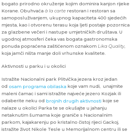
bogato prirodno okruženje kojim dominira kanjon rijeke
Korane. Obuhvaća
à la carte
restoran i restoran sa
samoposluživanjem, ukupnog kapaciteta 400 sjedećih
mjesta, kao i otvorenu terasu koja ljeti postaje pozornica
za glazbene večeri i nastupe umjetničkih društava. U
ugodnoj atmosferi čeka vas bogata gastronomska
ponuda popraćena zaštićenom oznakom
Lika Quality
,
koja jamči ništa manje doli vrhunske kvalitete.
Aktivnosti u parku i u okolici
Istražite Nacionalni park Plitvička jezera kroz jedan
od
koje vam nudi, unajmite
osam programa obilaska
maleni čamac i sami istražite najveće jezero Kozjak ili
odaberite neku od
koje se
brojnih drugih aktivnosti
nalaze u okolici Parka te se okušajte u jahanju
netaknutim šumama koje graniče s Nacionalnim
parkom, kajakarenju po kristalno čistoj rijeci Gackoj,
istražite život Nikole Tesle u Memorijalnom centru ili se