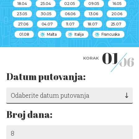
18.04
25.04
02.05
09.05
16.05
23.05
30.05
06.06
13.06
20.06
27.06
04.07
11.07
18.07
25.07
01.08
Malta
Italija
Francuska
01
06
KORAK
Datum putovanja:
Odaberite datum putovanja
Broj dana: