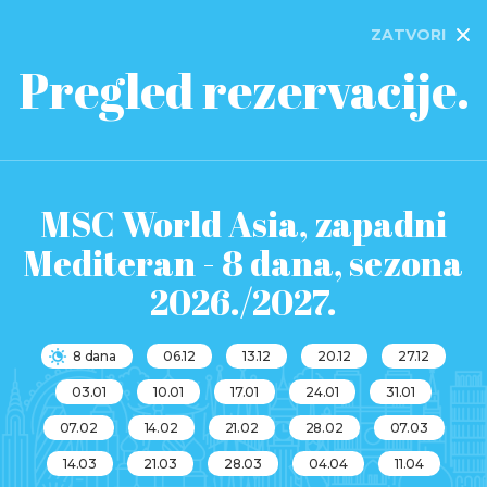
ZATVORI
Pregled rezervacije.
MSC World Asia, zapadni
Mediteran - 8 dana, sezona
2026./2027.
8 dana
06.12
13.12
20.12
27.12
03.01
10.01
17.01
24.01
31.01
07.02
14.02
21.02
28.02
07.03
14.03
21.03
28.03
04.04
11.04