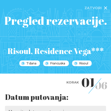
ZATVORI
Pregled rezervacije.
Risoul, Residence Vega***
7 dana
Francuska
Risoul
01
06
KORAK
Datum putovanja: