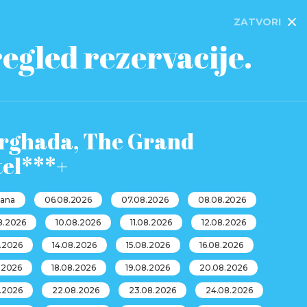
ZATVORI
egled rezervacije.
rghada, The Grand
tel***+
dana
06.08.2026
07.08.2026
08.08.2026
8.2026
10.08.2026
11.08.2026
12.08.2026
8.2026
14.08.2026
15.08.2026
16.08.2026
.2026
18.08.2026
19.08.2026
20.08.2026
8.2026
22.08.2026
23.08.2026
24.08.2026