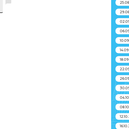
25.0
29.0
02.0
06.0
10.0
14.0
18.0
22.0
26.0
30.0
04.1
08.1
12.10
16.10