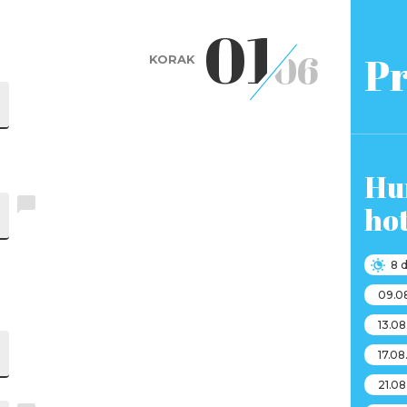
01
06
Pr
KORAK
Hu
ho
8 
09.0
13.0
17.08
21.0