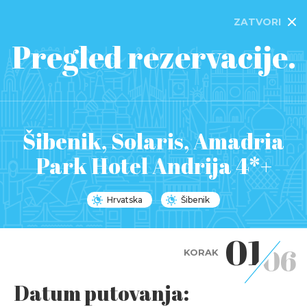
ZATVORI
Pregled rezervacije.
Šibenik, Solaris, Amadria
Park Hotel Andrija 4*+
Hrvatska
Šibenik
01
06
KORAK
Datum putovanja: