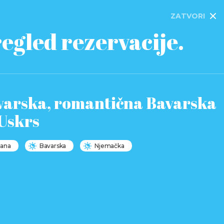
ZATVORI
egled rezervacije.
varska, romantična Bavarska
 Uskrs
dana
Bavarska
Njemačka