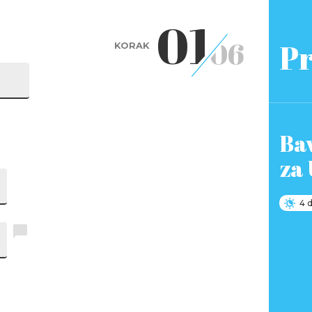
01
06
Pr
KORAK
Ba
za
4 