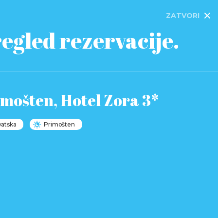
ZATVORI
egled rezervacije.
mošten, Hotel Zora 3*
vatska
Primošten