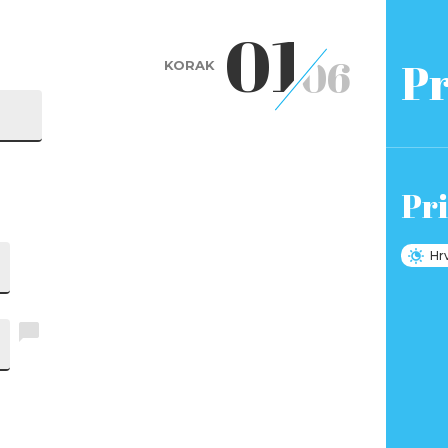
01
06
Pr
KORAK
Pri
Hr