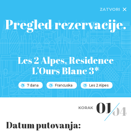
ZATVORI
Pregled rezervacije.
Les 2 Alpes, Residence
L’Ours Blanc 3*
7 dana
Francuska
Les 2 Alpes
01
04
KORAK
Datum putovanja: