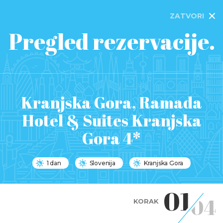
ZATVORI
Pregled rezervacije.
Kranjska Gora, Ramada
Hotel & Suites Kranjska
Gora 4*
1 dan
Slovenija
Kranjska Gora
01
04
KORAK