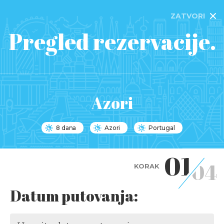
ZATVORI
Pregled rezervacije.
Azori
8 dana
Azori
Portugal
01
04
KORAK
Datum putovanja: