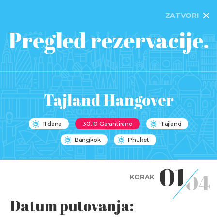
ZATVORI
Pregled rezervacije.
Tajland Hangover
11 dana
30.10 Garantirano
Tajland
Bangkok
Phuket
01
04
KORAK
Datum putovanja: