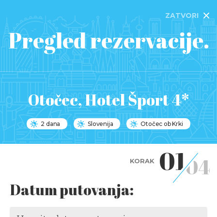
ZATVORI
Pregled rezervacije.
Otočec, Hotel Šport 4*
2 dana
Slovenija
Otočec ob Krki
01
04
KORAK
Datum putovanja: